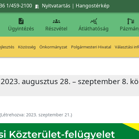
36 1/459-2100
Nyitvatartás
|
Hangostérkép




Ügyintézés
Részvétel
Átláthatóság
Pázmán
jlesztés
Közösség
Önkormányzat
Polgármesteri Hivatal
Választási in
 2023. augusztus 28. – szeptember 8. kö
(Létrehozva:
2023. szeptember 21.
)