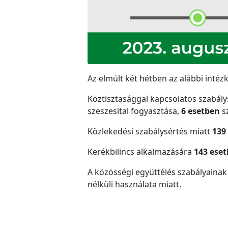
Az elmúlt két hétben az alábbi intéz
Köztisztasággal kapcsolatos szabál
szeszesital fogyasztása,
6 esetben
sz
Közlekedési szabálysértés miatt
139
Kerékbilincs alkalmazására
143 ese
A közösségi együttélés szabályaina
nélküli használata miatt.