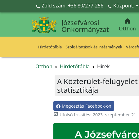
Ugrás a fő tartalomra
Zöld szám: +36 80/277-256
Központ: +



Józsefvárosi
Önkormányzat
Otthon
Hirdetőtábla
Szolgáltatások és intézmények
Városfe
Otthon
Hirdetőtábla
Hírek
A Közterület-felügyelet
statisztikája
Megosztás Facebook-on

Utolsó frissítés:
2023. szeptember 21.