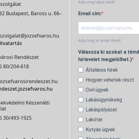
Adja meg teljes nevét!
szolgálat
2 Budapest, Baross u. 66–
Email cím:
szolgalat@jozsefvaros.hu
Adja meg az email címét!
itvatartás
Válassza ki azokat a témá
városi Rendészet
hírlevelet megjelölhet.)
6 80/204-618
Általános hírek
Hogyan vehetek részt
ozsefvarosirendeszet.hu
ndeszet.jozsefvaros.hu
Civil ügyek
Lakásügynökség
ekvédelmi Készenléti
lat
Lakáspályázat
6 30/493-1925
Lakótér
Kutyás ügyek