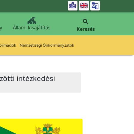


y
Állami kisajátítás
Keresés
formációk
Nemzetiségi Önkormányzatok
zötti intézkedési