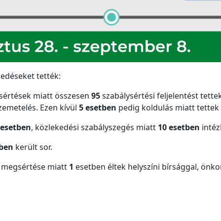
kedéseket tették:
ysértések miatt összesen
95
szabálysértési feljelentést tette
emetelés. Ezen kívül
5 esetben
pedig koldulás miatt tettek 
 esetben
, közlekedési szabályszegés miatt
10 esetben
intéz
tben
került sor.
k megsértése miatt
1
esetben éltek helyszíni bírsággal, önk