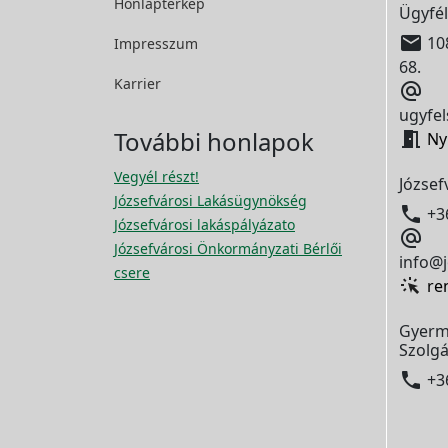
Honlaptérkép
Ügyfél

108
Impresszum
68.
Karrier

ugyfel
További honlapok

Ny
Vegyél részt!
József
Józsefvárosi Lakásügynökség

+3
Józsefvárosi lakáspályázato

Józsefvárosi Önkormányzati Bérlői
info@j
csere
re
Gyerm
Szolgá

+3