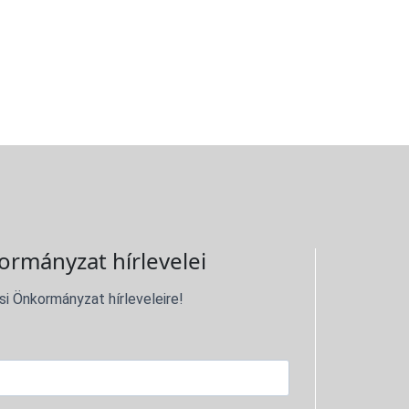
ormányzat hírlevelei
si Önkormányzat hírleveleire!