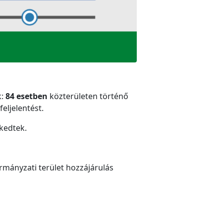
k:
84 esetben
közterületen történő
feljelentést.
kedtek.
ormányzati terület hozzájárulás