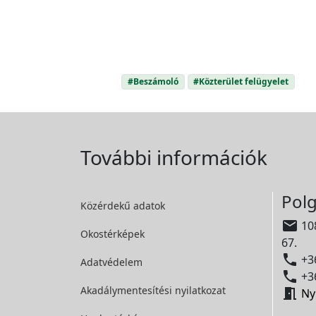
#Beszámoló
#Közterület felügyelet
További információk
Polg
Közérdekű adatok

108
Okostérképek
67.

+36
Adatvédelem

+36
Akadálymentesítési
nyilatkozat

Ny