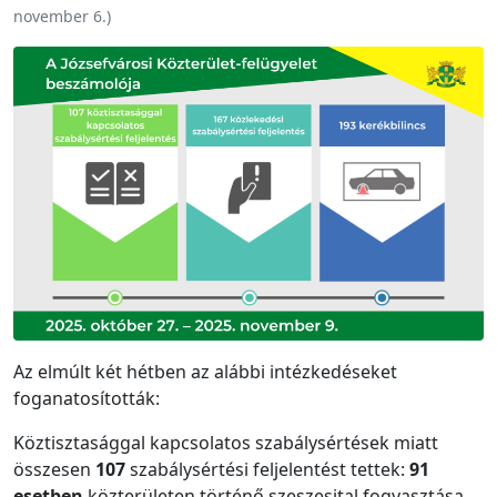
november 6.
)
Az elmúlt két hétben az alábbi intézkedéseket
foganatosították:
Köztisztasággal kapcsolatos szabálysértések miatt
összesen
107
szabálysértési feljelentést tettek:
91
esetben
közterületen történő szeszesital fogyasztása,