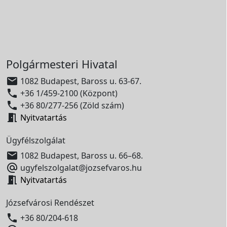
Polgármesteri Hivatal

1082 Budapest, Baross u. 63-67.

+36 1/459-2100 (Központ)

+36 80/277-256 (Zöld szám)

Nyitvatartás
Ügyfélszolgálat

1082 Budapest, Baross u. 66–68.

ugyfelszolgalat@jozsefvaros.hu

Nyitvatartás
Józsefvárosi Rendészet

+36 80/204-618