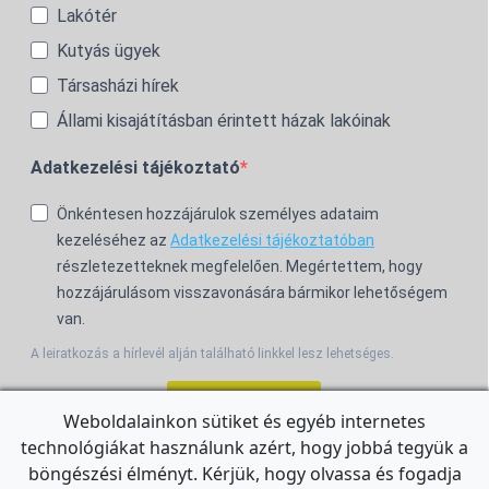
Lakótér
Kutyás ügyek
Társasházi hírek
Állami kisajátításban érintett házak lakóinak
Adatkezelési tájékoztató
Önkéntesen hozzájárulok személyes adataim
kezeléséhez az
Adatkezelési tájékoztatóban
részletezetteknek megfelelően. Megértettem, hogy
hozzájárulásom visszavonására bármikor lehetőségem
van.
A leiratkozás a hírlevél alján található linkkel lesz lehetséges.
Feliratkozom!
Weboldalainkon sütiket és egyéb internetes
technológiákat használunk azért, hogy jobbá tegyük a
For the English Newsletter, click
HERE.
böngészési élményt. Kérjük, hogy olvassa és fogadja