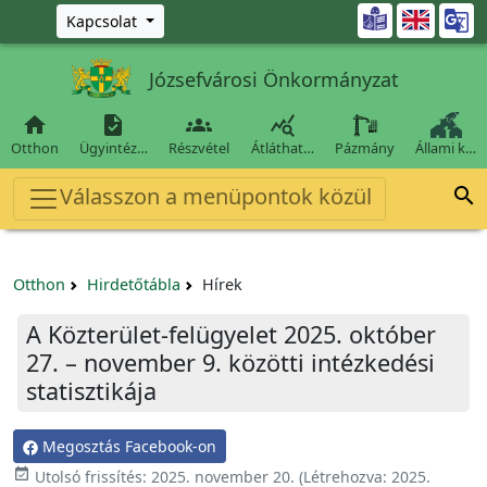
Ugrás a fő tartalomra

Kapcsolat
Józsefvárosi Önkormányzat




Otthon
Ügyintéz…
Részvétel
Átláthat…
Pázmány
Állami k…
Válasszon a menüpontok közül

Otthon
Hirdetőtábla
Hírek
A Közterület-felügyelet 2025. október
27. – november 9. közötti intézkedési
statisztikája
Megosztás Facebook-on

Utolsó frissítés:
2025. november 20.
(Létrehozva:
2025.