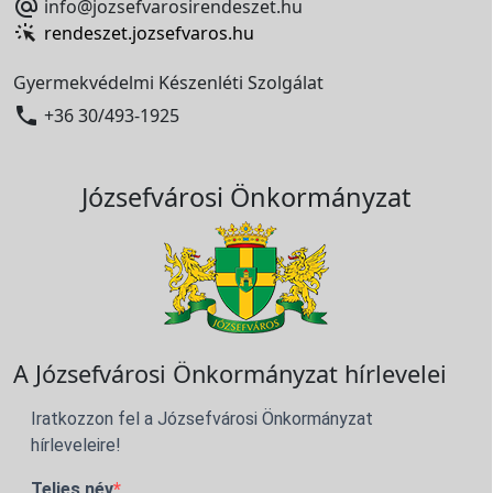

info@jozsefvarosirendeszet.hu
rendeszet.jozsefvaros.hu
Gyermekvédelmi Készenléti Szolgálat

+36 30/493-1925
Józsefvárosi Önkormányzat
A Józsefvárosi Önkormányzat hírlevelei
Iratkozzon fel a Józsefvárosi Önkormányzat
hírleveleire!
Teljes név