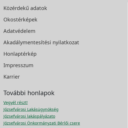
Közérdekű adatok
Okostérképek
Adatvédelem
Akadálymentesítési
nyilatkozat
Honlaptérkép
Impresszum
Karrier
További honlapok
Vegyél részt!
Józsefvárosi Lakásügynökség
Józsefvárosi lakáspályázato
Józsefvárosi Önkormányzati Bérlői csere