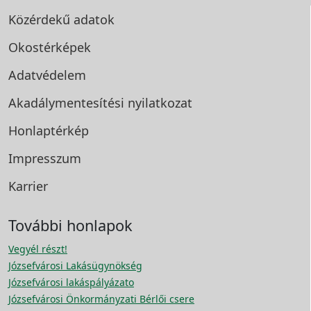
Közérdekű adatok
Okostérképek
Adatvédelem
Akadálymentesítési
nyilatkozat
Honlaptérkép
Impresszum
Karrier
További honlapok
Vegyél részt!
Józsefvárosi Lakásügynökség
Józsefvárosi lakáspályázato
Józsefvárosi Önkormányzati Bérlői csere