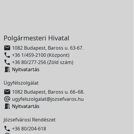
Polgármesteri Hivatal

1082 Budapest, Baross u. 63-67.

+36 1/459-2100 (Központ)

+36 80/277-256 (Zöld szám)

Nyitvatartás
Ügyfélszolgálat

1082 Budapest, Baross u. 66–68.

ugyfelszolgalat@jozsefvaros.hu

Nyitvatartás
Józsefvárosi Rendészet

+36 80/204-618