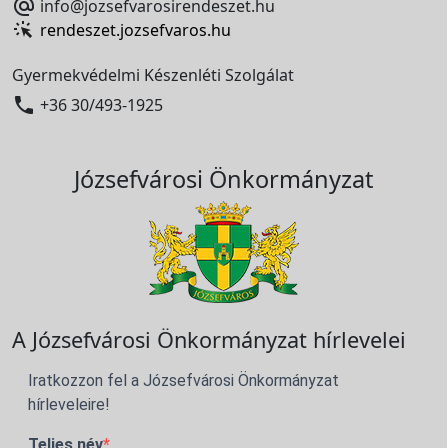

info@jozsefvarosirendeszet.hu
rendeszet.jozsefvaros.hu
Gyermekvédelmi Készenléti Szolgálat

+36 30/493-1925
Józsefvárosi Önkormányzat
A Józsefvárosi Önkormányzat hírlevelei
Iratkozzon fel a Józsefvárosi Önkormányzat
hírleveleire!
Teljes név