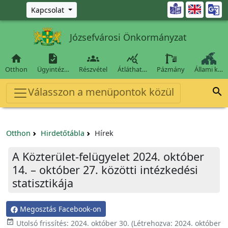
Ugrás a fő tartalomra

Kapcsolat
Józsefvárosi Önkormányzat




Otthon
Ügyintéz…
Részvétel
Átláthat…
Pázmány
Állami k…
Válasszon a menüpontok közül

Otthon
Hirdetőtábla
Hírek
A Közterület-felügyelet 2024. október
14. – október 27. közötti intézkedési
statisztikája
Megosztás Facebook-on

Utolsó frissítés:
2024. október 30.
(Létrehozva:
2024. október