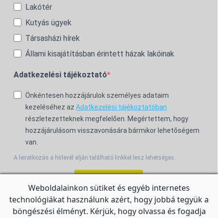
Lakótér
Kutyás ügyek
Társasházi hírek
Állami kisajátításban érintett házak lakóinak
Adatkezelési tájékoztató
Önkéntesen hozzájárulok személyes adataim
kezeléséhez az
Adatkezelési tájékoztatóban
részletezetteknek megfelelően. Megértettem, hogy
hozzájárulásom visszavonására bármikor lehetőségem
van.
A leiratkozás a hírlevél alján található linkkel lesz lehetséges.
Feliratkozom!
Weboldalainkon sütiket és egyéb internetes
technológiákat használunk azért, hogy jobbá tegyük a
For the English Newsletter, click
HERE.
böngészési élményt. Kérjük, hogy olvassa és fogadja