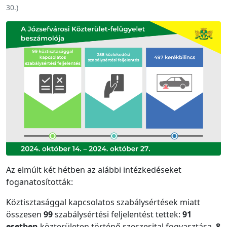
30.
)
Az elmúlt két hétben az alábbi intézkedéseket
foganatosították:
Köztisztasággal kapcsolatos szabálysértések miatt
összesen
99
szabálysértési feljelentést tettek:
91
esetben
közterületen történő szeszesital fogyasztása,
8