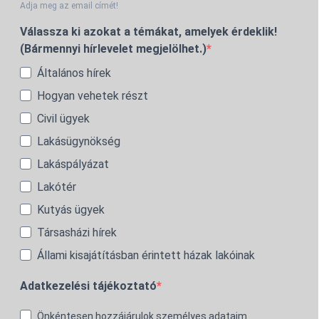
Adja meg az email címét!
Válassza ki azokat a témákat, amelyek érdeklik!
(Bármennyi hírlevelet megjelölhet.)
Általános hírek
Hogyan vehetek részt
Civil ügyek
Lakásügynökség
Lakáspályázat
Lakótér
Kutyás ügyek
Társasházi hírek
Állami kisajátításban érintett házak lakóinak
Adatkezelési tájékoztató
Önkéntesen hozzájárulok személyes adataim