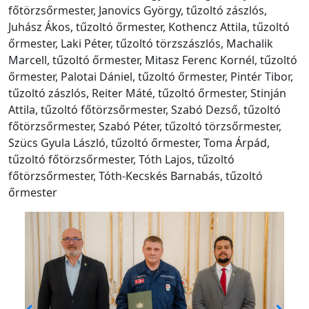
főtörzsőrmester, Janovics György, tűzoltó zászlós,
Juhász Ákos, tűzoltó őrmester, Kothencz Attila, tűzoltó
őrmester, Laki Péter, tűzoltó törzszászlós, Machalik
Marcell, tűzoltó őrmester, Mitasz Ferenc Kornél, tűzoltó
őrmester, Palotai Dániel, tűzoltó őrmester, Pintér Tibor,
tűzoltó zászlós, Reiter Máté, tűzoltó őrmester, Stinján
Attila, tűzoltó főtörzsőrmester, Szabó Dezső, tűzoltó
főtörzsőrmester, Szabó Péter, tűzoltó törzsőrmester,
Szücs Gyula László, tűzoltó őrmester, Toma Árpád,
tűzoltó főtörzsőrmester, Tóth Lajos, tűzoltó
főtörzsőrmester, Tóth-Kecskés Barnabás, tűzoltó
őrmester