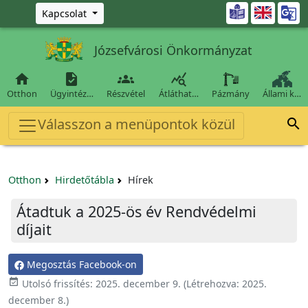
Ugrás a fő tartalomra

Kapcsolat
Józsefvárosi Önkormányzat




Otthon
Ügyintéz…
Részvétel
Átláthat…
Pázmány
Állami k…
Válasszon a menüpontok közül

Otthon
Hirdetőtábla
Hírek
Átadtuk a 2025-ös év Rendvédelmi
díjait
Megosztás Facebook-on

Utolsó frissítés:
2025. december 9.
(Létrehozva:
2025.
december 8.
)