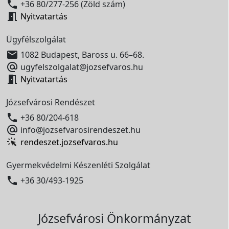

+36 80/277-256 (Zöld szám)

Nyitvatartás
Ügyfélszolgálat

1082 Budapest, Baross u. 66–68.

ugyfelszolgalat@jozsefvaros.hu

Nyitvatartás
Józsefvárosi Rendészet

+36 80/204-618

info@jozsefvarosirendeszet.hu
rendeszet.jozsefvaros.hu
Gyermekvédelmi Készenléti Szolgálat

+36 30/493-1925
Józsefvárosi Önkormányzat