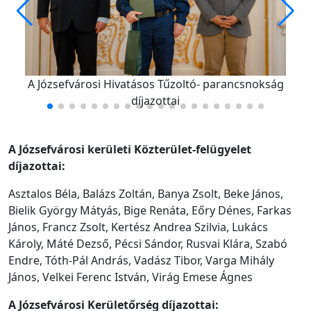
A Józsefvárosi Hivatásos Tűzoltó- parancsnokság
díjazottai
A Józsefvárosi kerületi Közterület-felügyelet
díjazottai:
Asztalos Béla, Balázs Zoltán, Banya Zsolt, Beke János,
Bielik György Mátyás, Bige Renáta, Eőry Dénes, Farkas
János, Francz Zsolt, Kertész Andrea Szilvia, Lukács
Károly, Máté Dezső, Pécsi Sándor, Rusvai Klára, Szabó
Endre, Tóth-Pál András, Vadász Tibor, Varga Mihály
János, Velkei Ferenc István, Virág Emese Ágnes
A Józsefvárosi Kerületőrség díjazottai: