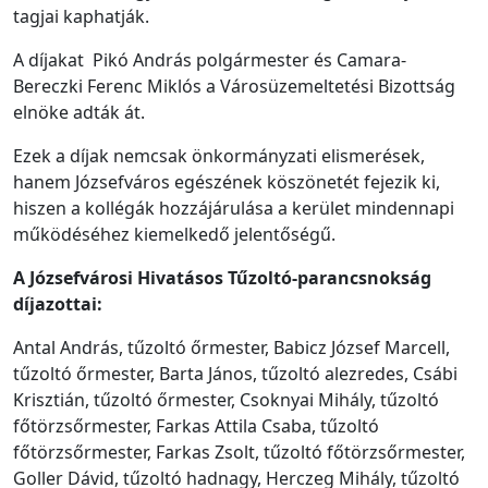
tagjai kaphatják.
A díjakat Pikó András polgármester és Camara-
Bereczki Ferenc Miklós a Városüzemeltetési Bizottság
elnöke adták át.
Ezek a díjak nemcsak önkormányzati elismerések,
hanem Józsefváros egészének köszönetét fejezik ki,
hiszen a kollégák hozzájárulása a kerület mindennapi
működéséhez kiemelkedő jelentőségű.
A
Józsefvárosi Hivatásos Tűzoltó-parancsnokság
díjazottai:
Antal András, tűzoltó őrmester, Babicz József Marcell,
tűzoltó őrmester, Barta János, tűzoltó alezredes, Csábi
Krisztián, tűzoltó őrmester, Csoknyai Mihály, tűzoltó
főtörzsőrmester, Farkas Attila Csaba, tűzoltó
főtörzsőrmester, Farkas Zsolt, tűzoltó főtörzsőrmester,
Goller Dávid, tűzoltó hadnagy, Herczeg Mihály, tűzoltó