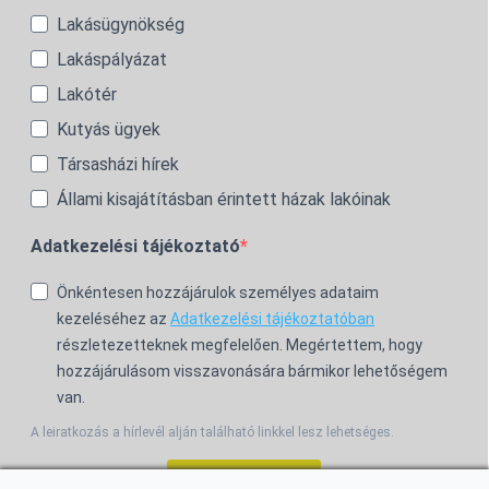
Lakásügynökség
Lakáspályázat
Lakótér
Kutyás ügyek
Társasházi hírek
Állami kisajátításban érintett házak lakóinak
Adatkezelési tájékoztató
Önkéntesen hozzájárulok személyes adataim
kezeléséhez az
Adatkezelési tájékoztatóban
részletezetteknek megfelelően. Megértettem, hogy
hozzájárulásom visszavonására bármikor lehetőségem
van.
A leiratkozás a hírlevél alján található linkkel lesz lehetséges.
Feliratkozom!