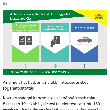
6.
)
Az elmúlt két hétben az alábbi intézkedéseket
foganatosították:
Köztisztasággal kapcsolatos szabálysértések miatt
összesen
191
szabálysértési feljelentést tettünk:
169
esetben
közterületen történő szeszesital fogyasztása,