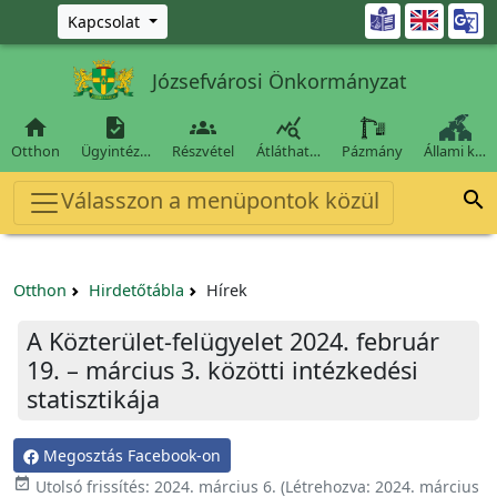
Ugrás a fő tartalomra

Kapcsolat
Józsefvárosi Önkormányzat




Otthon
Ügyintéz…
Részvétel
Átláthat…
Pázmány
Állami k…
Válasszon a menüpontok közül

Otthon
Hirdetőtábla
Hírek
A Közterület-felügyelet 2024. február
19. – március 3. közötti intézkedési
statisztikája
Megosztás Facebook-on

Utolsó frissítés:
2024. március 6.
(Létrehozva:
2024. március