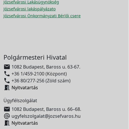
Józsefvárosi Lakásügynökség
Józsefvárosi lakáspályázato
Józsefvárosi Önkormányzati Bérlői csere
Polgármesteri Hivatal

1082 Budapest, Baross u. 63-67.

+36 1/459-2100 (Központ)

+36 80/277-256 (Zöld szám)

Nyitvatartás
Ügyfélszolgálat

1082 Budapest, Baross u. 66–68.

ugyfelszolgalat@jozsefvaros.hu

Nyitvatartás