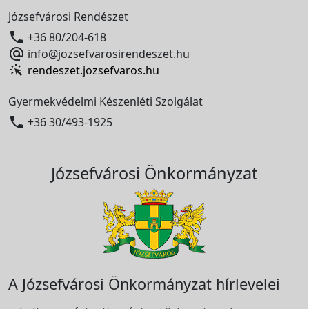
Józsefvárosi Rendészet

+36 80/204-618

info@jozsefvarosirendeszet.hu
rendeszet.jozsefvaros.hu
Gyermekvédelmi Készenléti Szolgálat

+36 30/493-1925
Józsefvárosi Önkormányzat
A Józsefvárosi Önkormányzat hírlevelei