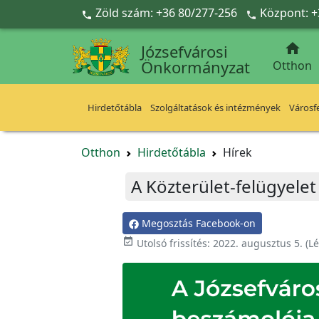
Ugrás a fő tartalomra
Zöld szám: +36 80/277-256
Központ: +



Józsefvárosi
Önkormányzat
Otthon
Hirdetőtábla
Szolgáltatások és intézmények
Városfe
Otthon
Hirdetőtábla
Hírek
A Közterület-felügyelet 2
Megosztás Facebook-on

Utolsó frissítés:
2022. augusztus 5.
(Lé