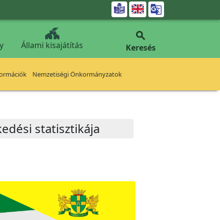


y
Állami kisajátítás
Keresés
formációk
Nemzetiségi Önkormányzatok
kedési statisztikája