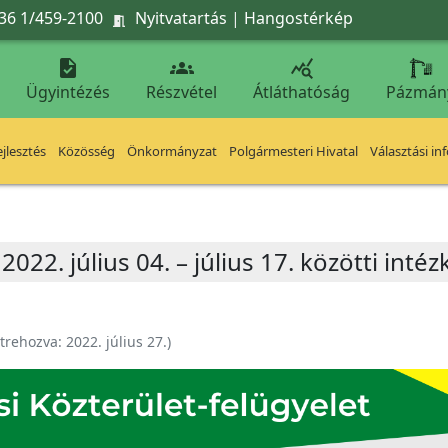
36 1/459-2100
Nyitvatartás
|
Hangostérkép




Ügyintézés
Részvétel
Átláthatóság
Pázmán
jlesztés
Közösség
Önkormányzat
Polgármesteri Hivatal
Választási in
022. július 04. – július 17. közötti intéz
trehozva:
2022. július 27.
)