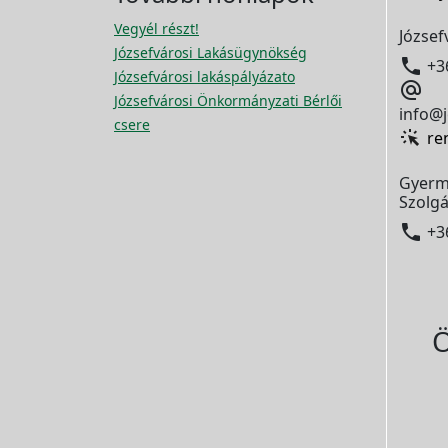
Vegyél részt!
József
Józsefvárosi Lakásügynökség

+3
Józsefvárosi lakáspályázato

Józsefvárosi Önkormányzati Bérlői
info@j
csere
re
Gyerm
Szolgá

+3
Ö