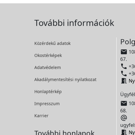
További információk
Polg
Közérdekű adatok

108
Okostérképek
67.

+36
Adatvédelem

+36
Akadálymentesítési
nyilatkozat

Ny
Honlaptérkép
Ügyfél

108
Impresszum
68.
Karrier

ugyfel
További honlapok

Ny