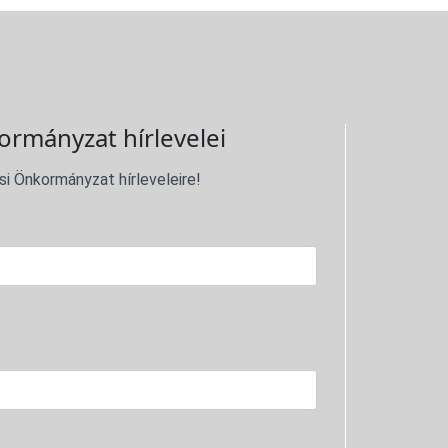
ormányzat hírlevelei
si Önkormányzat hírleveleire!