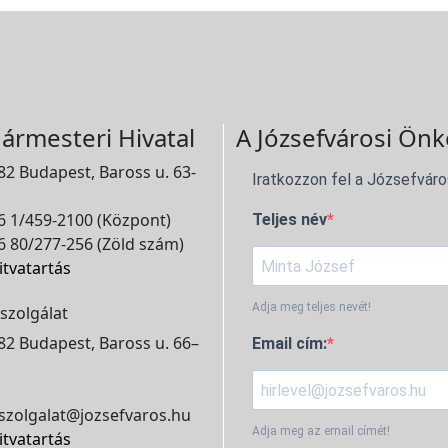
ármesteri Hivatal
A Józsefvárosi Önk
2 Budapest, Baross u. 63-
Iratkozzon fel a Józsefváro
 1/459-2100 (Központ)
Teljes név
 80/277-256 (Zöld szám)
itvatartás
Adja meg teljes nevét!
szolgálat
2 Budapest, Baross u. 66–
Email cím:
szolgalat@jozsefvaros.hu
Adja meg az email címét!
itvatartás