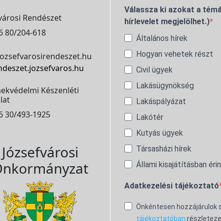
Válassza ki azokat a témá
városi Rendészet
hírlevelet megjelölhet.)
6 80/204-618
Általános hírek
Hogyan vehetek részt
ozsefvarosirendeszet.hu
ndeszet.jozsefvaros.hu
Civil ügyek
Lakásügynökség
ekvédelmi Készenléti
lat
Lakáspályázat
6 30/493-1925
Lakótér
Kutyás ügyek
Józsefvárosi
Társasházi hírek
nkormányzat
Állami kisajátításban éri
Adatkezelési tájékoztató
Önkéntesen hozzájárulok
tájékoztatóban
részleteze