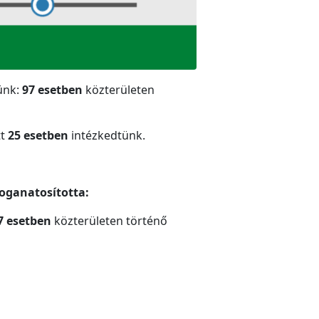
tünk:
97 esetben
közterületen
tt
25 esetben
intézkedtünk.
foganatosította:
7 esetben
közterületen történő