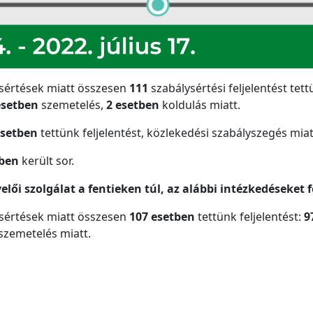
ysértések miatt összesen
111
szabálysértési feljelentést tet
esetben
szemetelés,
2
esetben
koldulás miatt.
esetben
tettünk feljelentést, közlekedési szabályszegés mia
tben
került sor.
elői szolgálat a fentieken túl, az alábbi intézkedéseket 
ysértések miatt összesen
107 esetben
tettünk feljelentést:
9
szemetelés miatt.