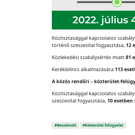
Köztisztasággal kapcsolatos szabál
történő szeszesital fogyasztása,
12
Közlekedési szabálysértés miatt
81 
Kerékbilincs alkalmazására
113 ese
A közös rendőri – közterület-felügy
Köztisztasággal kapcsolatos szabál
szeszesital fogyasztása,
10 esetben
#Beszámoló
#Közterület felügyelet