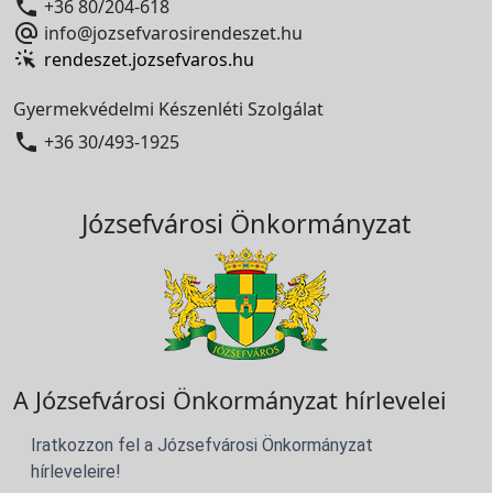

+36 80/204-618

info@jozsefvarosirendeszet.hu
rendeszet.jozsefvaros.hu
Gyermekvédelmi Készenléti Szolgálat

+36 30/493-1925
Józsefvárosi Önkormányzat
A Józsefvárosi Önkormányzat hírlevelei
Iratkozzon fel a Józsefvárosi Önkormányzat
hírleveleire!