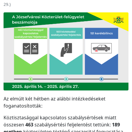
29.
)
Az elmúlt két hétben az alábbi intézkedéseket
foganatosították:
Köztisztasággal kapcsolatos szabálysértések miatt
összesen
463
szabálysértési feljelentést tettünk:
189
esetben
közterületen történő szeszesital fogyasztása,