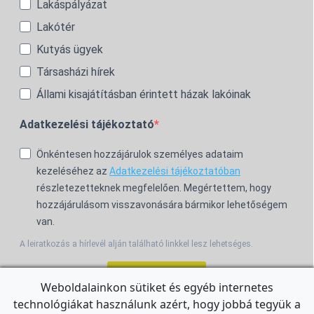
Lakáspályázat
Lakótér
Kutyás ügyek
Társasházi hírek
Állami kisajátításban érintett házak lakóinak
Adatkezelési tájékoztató
Önkéntesen hozzájárulok személyes adataim
kezeléséhez az
Adatkezelési tájékoztatóban
részletezetteknek megfelelően. Megértettem, hogy
hozzájárulásom visszavonására bármikor lehetőségem
van.
A leiratkozás a hírlevél alján található linkkel lesz lehetséges.
Feliratkozom!
Weboldalainkon sütiket és egyéb internetes
technológiákat használunk azért, hogy jobbá tegyük a
For the English Newsletter, click
HERE.