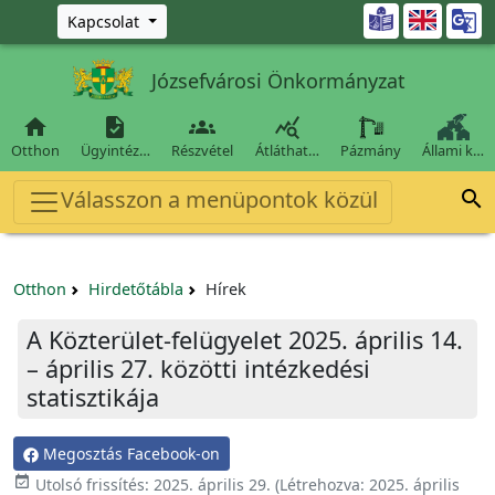
Ugrás a fő tartalomra

Kapcsolat
Józsefvárosi Önkormányzat




Otthon
Ügyintéz…
Részvétel
Átláthat…
Pázmány
Állami k…
Válasszon a menüpontok közül

Otthon
Hirdetőtábla
Hírek
A Közterület-felügyelet 2025. április 14.
– április 27. közötti intézkedési
statisztikája
Megosztás Facebook-on

Utolsó frissítés:
2025. április 29.
(Létrehozva:
2025. április