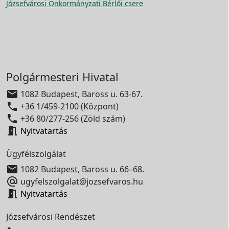
Józsefvárosi Önkormányzati Bérlői csere
Polgármesteri Hivatal

1082 Budapest, Baross u. 63-67.

+36 1/459-2100 (Központ)

+36 80/277-256 (Zöld szám)

Nyitvatartás
Ügyfélszolgálat

1082 Budapest, Baross u. 66–68.

ugyfelszolgalat@jozsefvaros.hu

Nyitvatartás
Józsefvárosi Rendészet