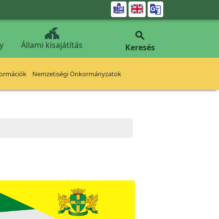


y
Állami kisajátítás
Keresés
formációk
Nemzetiségi Önkormányzatok