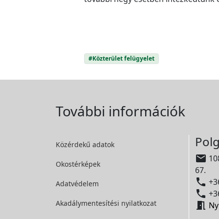
#Közterület felügyelet
További információk
Polg
Közérdekű adatok

108
Okostérképek
67.

+36
Adatvédelem

+36
Akadálymentesítési
nyilatkozat

Ny