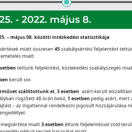
25. – május 08. közötti intézkedési statisztikája
ysértések miatt összesen
45
szabálysértési feljelentést tettü
zemetelés miatt.
esetben
tettünk feljelentést, közlekedési szabályszegés mia
tben
került sor.
rművet szállítottunk el, 3 esetben
azért került elszállít
ályban rögzített 48 órán belül,
1 esetben
pedig azért, mert 
jtást – az ingatlannal rendelkezni jogosult hozzájárulása n
engedéllyel.
k megsértése miatt
3 esetben
éltünk feljelentéssel zöld terü
gedély nélküli terület használat miatt.