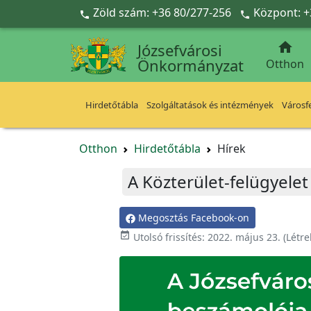
Ugrás a fő tartalomra
Zöld szám: +36 80/277-256
Központ: +



Józsefvárosi
Önkormányzat
Otthon
Hirdetőtábla
Szolgáltatások és intézmények
Városfe
Otthon
Hirdetőtábla
Hírek
A Közterület-felügyele
Megosztás Facebook-on

Utolsó frissítés:
2022. május 23.
(Létr