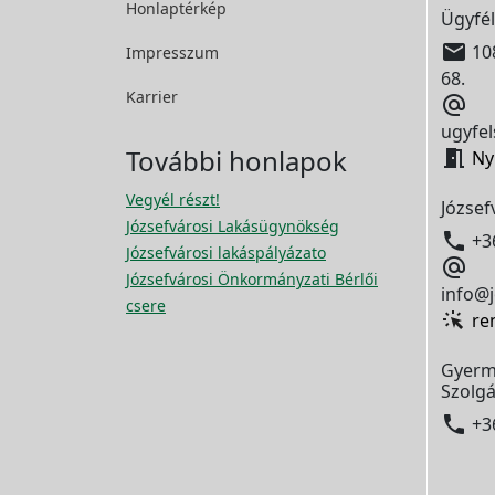
Honlaptérkép
Ügyfél

108
Impresszum
68.
Karrier

ugyfel
További honlapok

Ny
Vegyél részt!
József
Józsefvárosi Lakásügynökség

+3
Józsefvárosi lakáspályázato

Józsefvárosi Önkormányzati Bérlői
info@j
csere
re
Gyerm
Szolgá

+3