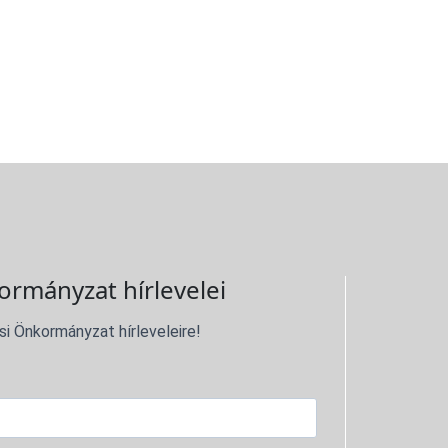
ormányzat hírlevelei
si Önkormányzat hírleveleire!