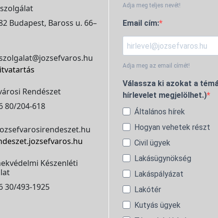
Adja meg teljes nevét!
szolgálat
2 Budapest, Baross u. 66–
Email cím:
szolgalat@jozsefvaros.hu
Adja meg az email címét!
itvatartás
Válassza ki azokat a témá
városi Rendészet
hírlevelet megjelölhet.)
6 80/204-618
Általános hírek
Hogyan vehetek részt
ozsefvarosirendeszet.hu
ndeszet.jozsefvaros.hu
Civil ügyek
Lakásügynökség
ekvédelmi Készenléti
lat
Lakáspályázat
6 30/493-1925
Lakótér
Kutyás ügyek