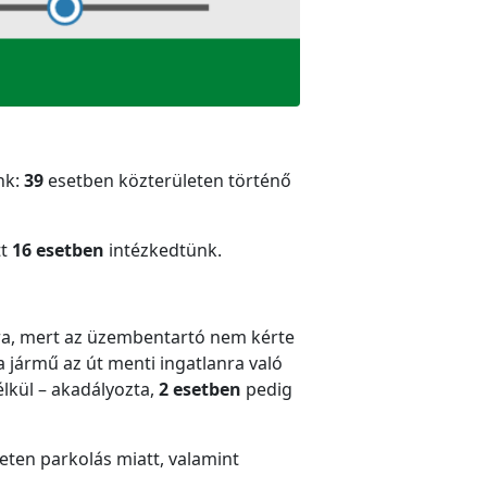
nk:
39
esetben közterületen történő
tt
16 esetben
intézkedtünk.
ásra, mert az üzembentartó nem kérte
a jármű az út menti ingatlanra való
élkül – akadályozta,
2 esetben
pedig
leten parkolás miatt, valamint