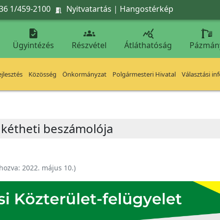
36 1/459-2100
Nyitvatartás
|
Hangostérkép




Ügyintézés
Részvétel
Átláthatóság
Pázmán
jlesztés
Közösség
Önkormányzat
Polgármesteri Hivatal
Választási in
t kétheti beszámolója
ehozva:
2022. május 10.
)