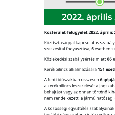
Közterület-felügyelet 2022. április 
Köztisztasággal kapcsolatos szabál
szeszesital fogyasztása,
6
esetben s
Közlekedési szabálysértés miatt
86 
Kerékbilincs alkalmazására
151 ese
A fenti időszakban összesen
6 gépjá
a kerékbilincs leszerelését a jogszab
behajtást vagy az onnan történő kiha
nem rendelkezett a jármű hatósági 
A közösségi együttélés szabályaina
további négy esetben intézkedtünk en