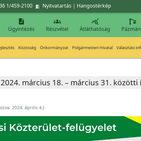
36 1/459-2100
Nyitvatartás
|
Hangostérkép




Ügyintézés
Részvétel
Átláthatóság
Pázmán
jlesztés
Közösség
Önkormányzat
Polgármesteri Hivatal
Választási in
2024. március 18. – március 31. közötti 
hozva:
2024. április 4.
)