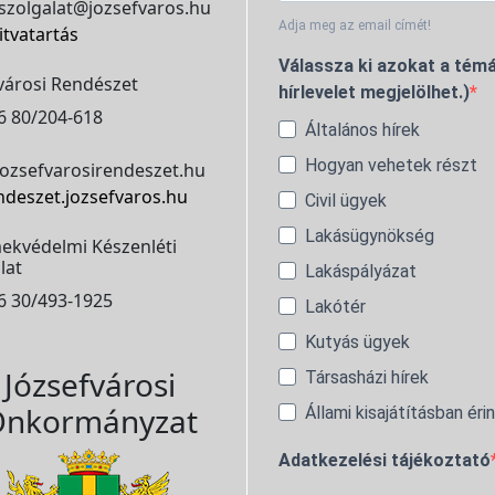
szolgalat@jozsefvaros.hu
Adja meg az email címét!
itvatartás
Válassza ki azokat a témá
városi Rendészet
hírlevelet megjelölhet.)
6 80/204-618
Általános hírek
Hogyan vehetek részt
ozsefvarosirendeszet.hu
ndeszet.jozsefvaros.hu
Civil ügyek
Lakásügynökség
ekvédelmi Készenléti
lat
Lakáspályázat
6 30/493-1925
Lakótér
Kutyás ügyek
Józsefvárosi
Társasházi hírek
nkormányzat
Állami kisajátításban éri
Adatkezelési tájékoztató