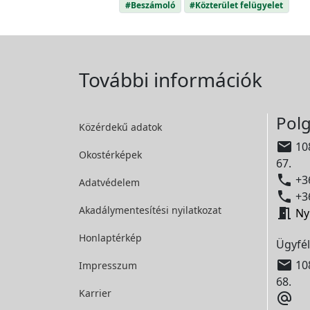
#Beszámoló
#Közterület felügyelet
További információk
Polg
Közérdekű adatok

108
Okostérképek
67.

+36
Adatvédelem

+36
Akadálymentesítési
nyilatkozat

Ny
Honlaptérkép
Ügyfél

108
Impresszum
68.
Karrier
