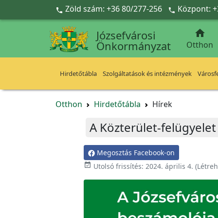
Ugrás a fő tartalomra
Zöld szám: +36 80/277-256
Központ: +



Józsefvárosi
Önkormányzat
Otthon
Hirdetőtábla
Szolgáltatások és intézmények
Városfe
Otthon
Hirdetőtábla
Hírek
A Közterület-felügyelet 
Megosztás Facebook-on

Utolsó frissítés:
2024. április 4.
(Létre