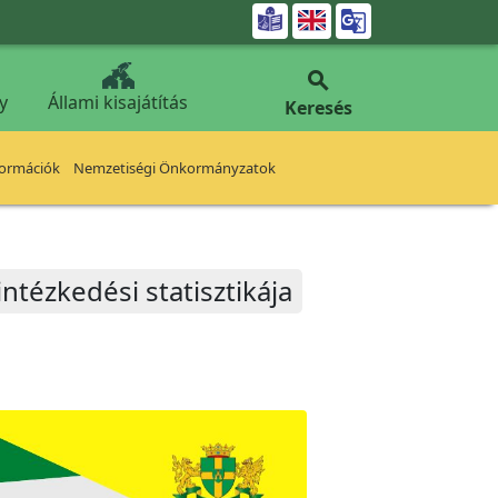


y
Állami kisajátítás
Keresés
formációk
Nemzetiségi Önkormányzatok
intézkedési statisztikája