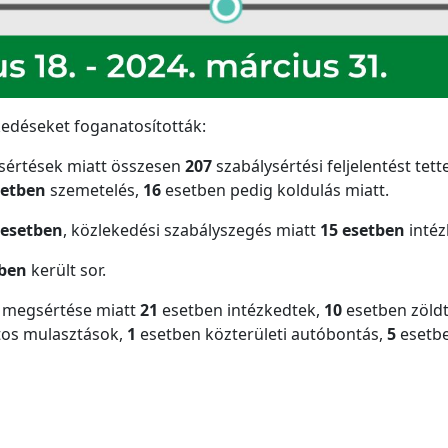
kedéseket foganatosították:
ysértések miatt összesen
207
szabálysértési feljelentést tett
setben
szemetelés,
16
esetben pedig koldulás miatt.
 esetben
, közlekedési szabályszegés miatt
15 esetben
intéz
tben
került sor.
k megsértése miatt
21
esetben intézkedtek,
10
esetben zöldt
tos mulasztások,
1
esetben közterületi autóbontás,
5
esetbe