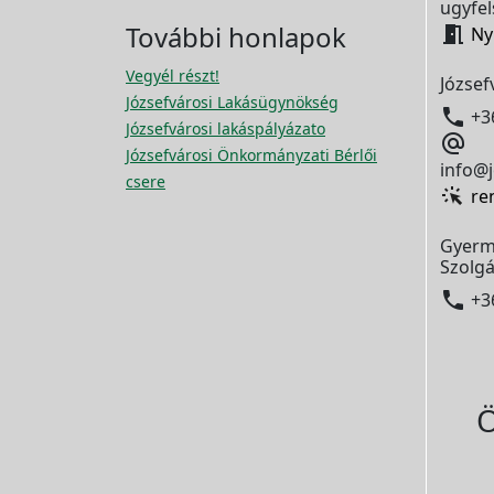
ugyfel
További honlapok

Ny
Vegyél részt!
József
Józsefvárosi Lakásügynökség

+3
Józsefvárosi lakáspályázato

Józsefvárosi Önkormányzati Bérlői
info@j
csere
re
Gyerm
Szolgá

+3
Ö