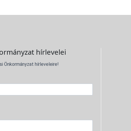
ormányzat hírlevelei
si Önkormányzat hírleveleire!