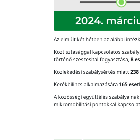
Az elmúlt két hétben az alábbi intéz
Köztisztasággal kapcsolatos szabál
történő szeszesital fogyasztása,
8 e
Közlekedési szabálysértés miatt
238
Kerékbilincs alkalmazására
165 ese
A közösségi együttélés szabályaina
mikromobilitási pontokkal kapcsola