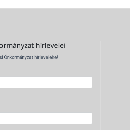
ormányzat hírlevelei
si Önkormányzat hírleveleire!