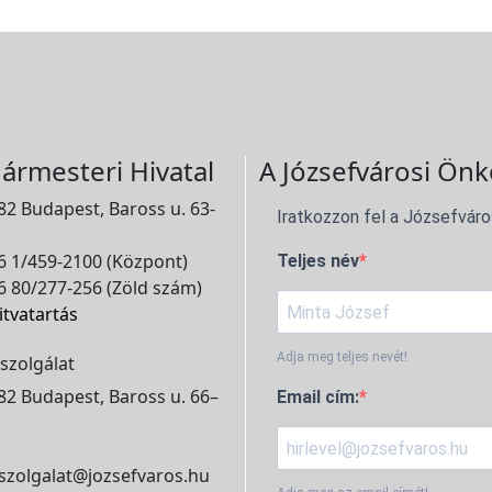
ármesteri Hivatal
A Józsefvárosi Önk
2 Budapest, Baross u. 63-
Iratkozzon fel a Józsefváro
 1/459-2100 (Központ)
Teljes név
 80/277-256 (Zöld szám)
itvatartás
Adja meg teljes nevét!
szolgálat
2 Budapest, Baross u. 66–
Email cím:
szolgalat@jozsefvaros.hu