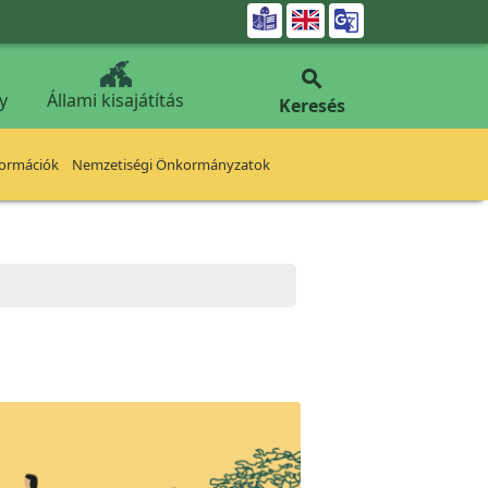


y
Állami kisajátítás
Keresés
formációk
Nemzetiségi Önkormányzatok