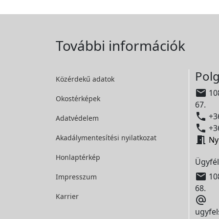
További információk
Polg
Közérdekű adatok

108
Okostérképek
67.

+36
Adatvédelem

+36
Akadálymentesítési
nyilatkozat

Ny
Honlaptérkép
Ügyfél

108
Impresszum
68.
Karrier

ugyfel