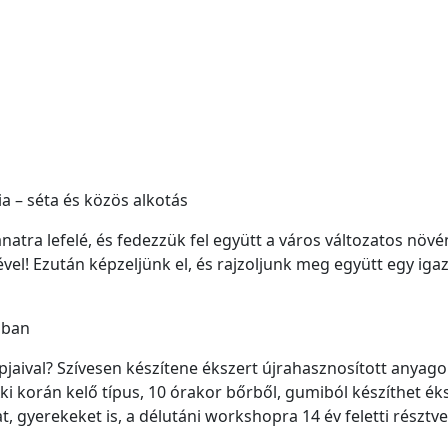
a – séta és közös alkotás
anatra lefelé, és fedezzük fel együtt a város változatos nö
ével! Ezután képzeljünk el, és rajzoljunk meg együtt egy iga
ában
aival? Szívesen készítene ékszert újrahasznosított anyag
ki korán kelő típus, 10 órakor bőrből, gumiból készíthet ék
t, gyerekeket is, a délutáni workshopra 14 év feletti résztv