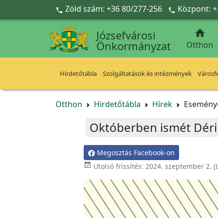
Ugrás a fő tartalomra
Zöld szám: +36 80/277-256
Központ: +



Józsefvárosi
Önkormányzat
Otthon
Hirdetőtábla
Szolgáltatások és intézmények
Városfe
Otthon
Hirdetőtábla
Hírek
Esemény
Októberben ismét Déri
Megosztás Facebook-on

Utolsó frissítés:
2024. szeptember 2.
(