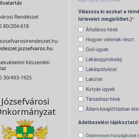
Adja meg az email címét!
itvatartás
Válassza ki azokat a témá
városi Rendészet
hírlevelet megjelölhet.)
6 80/204-618
Általános hírek
Hogyan vehetek részt
ozsefvarosirendeszet.hu
ndeszet.jozsefvaros.hu
Civil ügyek
Lakásügynökség
ekvédelmi Készenléti
lat
Lakáspályázat
6 30/493-1925
Lakótér
Kutyás ügyek
Józsefvárosi
Társasházi hírek
nkormányzat
Állami kisajátításban éri
Adatkezelési tájékoztató
Önkéntesen hozzájárulok