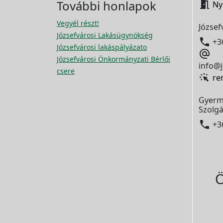
További honlapok

Ny
Vegyél részt!
József
Józsefvárosi Lakásügynökség

+3
Józsefvárosi lakáspályázato

Józsefvárosi Önkormányzati Bérlői
info@j
csere
re
Gyerm
Szolgá

+3
Ö