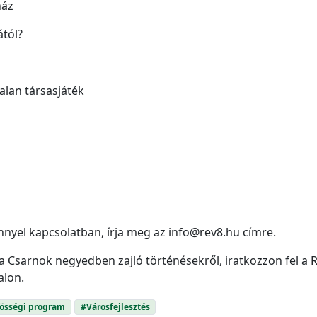
ház
ától?
alan társasjáték
nyel kapcsolatban, írja meg az info@rev8.hu címre.
 Csarnok negyedben zajló történésekről, iratkozzon fel a R
alon.
össégi program
#Városfejlesztés