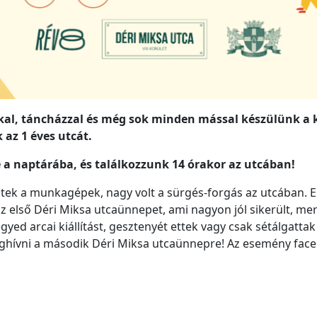
kkal, táncházzal és még sok minden mással készülünk a 
az 1 éves utcát.
e a naptárába, és találkozzunk 14 órakor az utcában!
ek a munkagépek, nagy volt a sürgés-forgás az utcában. E
z első Déri Miksa utcaünnepet, ami nagyon jól sikerült, mer
ed arcai kiállítást, gesztenyét ettek vagy csak sétálgattak
ívni a második Déri Miksa utcaünnepre! Az esemény faceboo