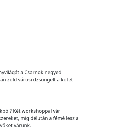
vényvilágát a Csarnok negyed
zán zöld városi dzsungelt a kötet
okból? Két workshoppal vár
szereket, míg délután a fémé lesz a
evőket várunk.