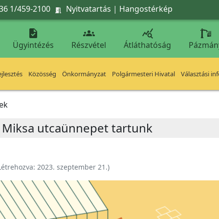
36 1/459-2100
Nyitvatartás
|
Hangostérkép




Ügyintézés
Részvétel
Átláthatóság
Pázmán
jlesztés
Közösség
Önkormányzat
Polgármesteri Hivatal
Választási in
ek
 Miksa utcaünnepet tartunk
Létrehozva:
2023. szeptember 21.
)