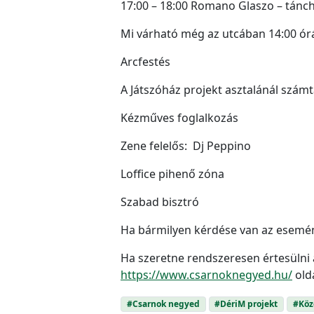
17:00 – 18:00 Romano Glaszo – tánc
Mi várható még az utcában 14:00 ór
Arcfestés
A Játszóház projekt asztalánál számt
Kézműves foglalkozás
Zene felelős: Dj Peppino
Loffice pihenő zóna
Szabad bisztró
Ha bármilyen kérdése van az esemén
Ha szeretne rendszeresen értesülni a
https://www.csarnoknegyed.hu/
old
#Csarnok negyed
#DériM projekt
#Köz