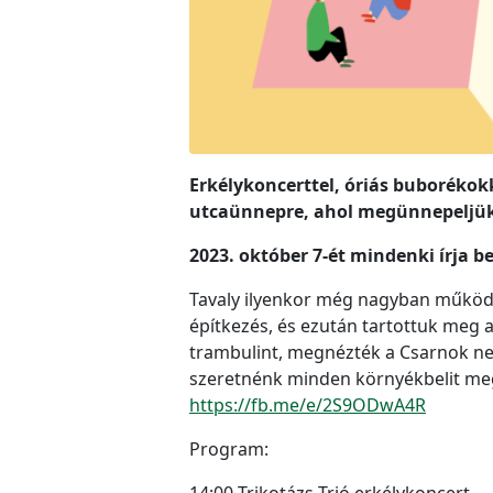
Erkélykoncerttel, óriás buboréko
utcaünnepre, ahol megünnepeljük 
2023. október 7-ét mindenki írja b
Tavaly ilyenkor még nagyban működt
építkezés, és ezután tartottuk meg a
trambulint, megnézték a Csarnok negy
szeretnénk minden környékbelit megh
https://fb.me/e/2S9ODwA4R
Program:
14:00 Trikotázs Trió erkélykoncert