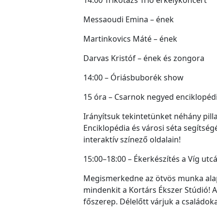
Messaoudi Emina – ének
Martinkovics Máté – ének
Darvas Kristóf – ének és zongora
14:00 – Óriásbuborék show
15 óra – Csarnok negyed enciklopédi
Irányítsuk tekintetünket néhány pill
Enciklopédia és városi séta segítség
interaktív színező oldalain!
15:00–18:00 – Ékerkészítés a Víg utc
Megismerkedne az ötvös munka alapj
mindenkit a Kortárs Ékszer Stúdió! A
főszerep. Délelőtt várjuk a családoka