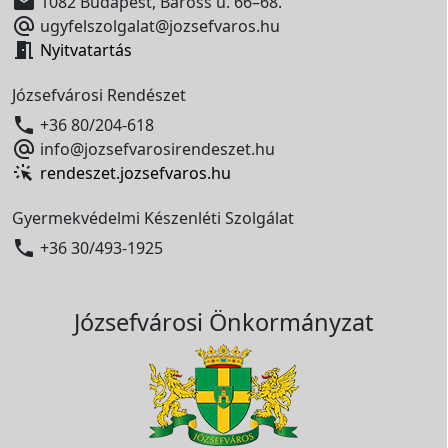

1082 Budapest, Baross u. 66–68.

ugyfelszolgalat@jozsefvaros.hu

Nyitvatartás
Józsefvárosi Rendészet

+36 80/204-618

info@jozsefvarosirendeszet.hu
rendeszet.jozsefvaros.hu
Gyermekvédelmi Készenléti Szolgálat

+36 30/493-1925
Józsefvárosi Önkormányzat