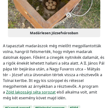
Madárlesen Józsefvárosban
A tapasztalt madarászok még mielőtt megpillantották
volna, hangról felismerték, hogy milyen madarak
dalolnak éppen. Főként a cinegék nyitnikék dallamát, és
a rigók énekét lehetett hallani a séta alatt. A II. János Pál
pápa tér bejárása után, a Nagy Fuvaros utca – Mátyás
tér – József utca útvonalon tértek vissza a résztvevők a
Tolnai kertbe. Itt egy kis szörppel és rétessel
megpihentek az árnyékban a résztvevők. A program
a
Zöld lakossági séta sorozat
első alkalma volt, amit
még két esemény követ majd idén.
#Csarnok negyed
#Közösségi program
#Zöld