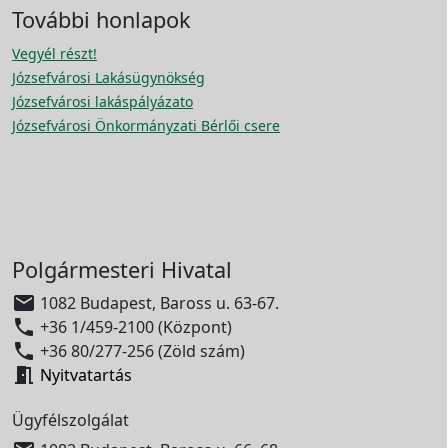
További honlapok
Vegyél részt!
Józsefvárosi Lakásügynökség
Józsefvárosi lakáspályázato
Józsefvárosi Önkormányzati Bérlői csere
Polgármesteri Hivatal

1082 Budapest, Baross u. 63-67.

+36 1/459-2100 (Központ)

+36 80/277-256 (Zöld szám)

Nyitvatartás
Ügyfélszolgálat