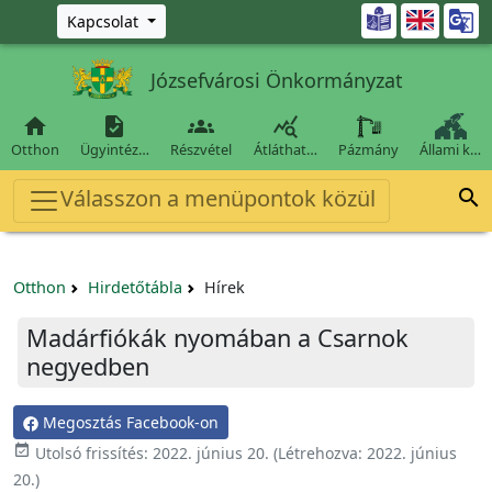
Ugrás a fő tartalomra

Kapcsolat
Józsefvárosi Önkormányzat




Otthon
Ügyintéz…
Részvétel
Átláthat…
Pázmány
Állami k…
Válasszon a menüpontok közül

Otthon
Hirdetőtábla
Hírek
Madárfiókák nyomában a Csarnok
negyedben
Megosztás Facebook-on

Utolsó frissítés:
2022. június 20.
(Létrehozva:
2022. június
20.
)