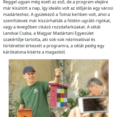
Reggel ugyan még esett az eső, de a program elejére
már kisütött a nap, így ideális volt az időjárás egy városi
madárleshez. A gyülekező a Tolnai kertben volt, ahol a
szemfülesek már kiszúrhatták a földön ugráló rigókat,
vagy a levegőben cikázó rozsdafarkúakat. A sétát
Lendvai Csaba, a Magyar Madártani Egyesület
szakértője tartotta, aki sok-sok néznivalóval és
történettel érkezett a programra, a sétát pedig egy
kárókatona kísérte a magasból.