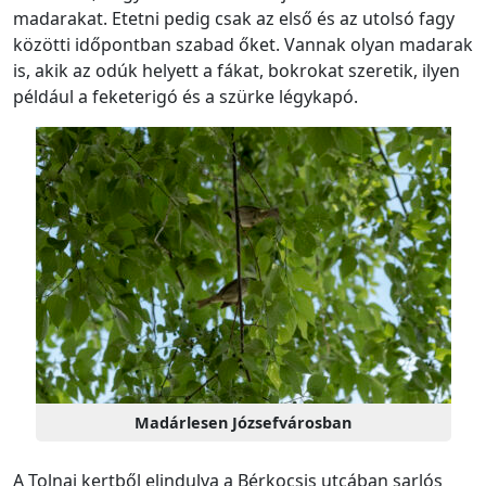
madarakat. Etetni pedig csak az első és az utolsó fagy
közötti időpontban szabad őket. Vannak olyan madarak
is, akik az odúk helyett a fákat, bokrokat szeretik, ilyen
például a feketerigó és a szürke légykapó.
Madárlesen Józsefvárosban
A Tolnai kertből elindulva a Bérkocsis utcában sarlós