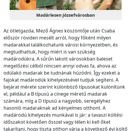
Madárlesen Józsefvárosban
Az ötletgazda, Mező Ágnes köszöntője után Csaba
először röviden mesélt arról, hogy főként milyen
madarakkal találkozhatunk városi környezetben, és
megtudhattuk, hogy miért is van szükség
madárodúkra. A sűrűn lakott városokban baleset
megelőzési célból nincsen annyi odvas fa, ahova az
odúlakó madarak be tudnának húzódni. Így ezeket a
fajokat madárodúk kihelyezésével tudjuk segíteni. A
bejárat mérete szerint különböző típusokat különítünk
el, például a B típusú a cinege méretű madarak
számára, míg a D típusú a nagyobb, seregélyhez
hasonló madaraknak ad kényelmes otthont. A
madárodú kihelyezés munkával is jár: a tavaszi költési
időszakot követően ősszel vagy télen ki kell őket
takarítani, hogy tiszta otthon várja a következő évi költő