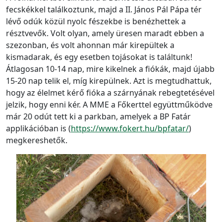
fecskékkel találkoztunk, majd a II. János Pál Pápa tér
lévő odúk közül nyolc fészekbe is benézhettek a
résztvevők. Volt olyan, amely üresen maradt ebben a
szezonban, és volt ahonnan már kirepültek a
kismadarak, és egy esetben tojásokat is találtunk!
Átlagosan 10-14 nap, mire kikelnek a fiókák, majd újabb
15-20 nap telik el, míg kirepülnek. Azt is megtudhattuk,
hogy az élelmet kérő fióka a szárnyának rebegtetésével
jelzik, hogy enni kér. A MME a Főkerttel együttműködve
már 20 odút tett ki a parkban, amelyek a BP Fatár
applikációban is (
https://www.fokert.hu/bpfatar/
)
megkereshetők.