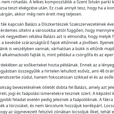
és nem rohadás. A lelkes komposztálók a Szent István park
ázsa teszt elvégzése után. Ez csak annyit tesz, hogy ha a 
a sárgán, akkor még nem érett meg teljesen.
 fák kapcsán Balázs a Díszkertészek Szakszervezetének éve
 érdemes ültetni a városokba attól függően, hogy mennyire j
nok negyedben sétálva Balázs azt is elmondta, hogy melyik 
 a kevésbé szárazságtűrő fajok eltűnnek a jövőben. Ilyenek 
áink is veszélyben vannak, várhatóan a bükk is eltűnik majd 
alkalmazkodó fajták is, mint például a csörgőfa és az eper
érdekében az esőkerteket hozta példának. Ennek az a lénye
ágyásban összegyűlik a hirtelen lehullott esővíz, ami 48 órá
endszerbe zúdul, hanem fokozatosan szikkad el és az esők
ság bevezetésének ötletét dobta fel Balázs, amely azt jele
eti, jogi és faápolási ismeretekre tesznek szert. A képzés
yobb feladat esetén pedig jeleznek a faápolóknak. A fákra 
ék a törzsüket, és nem láncolunk hozzájuk kerékpárt. Locsol
 hogy az úgynevezett felszívó zónában locsoljuk őket, tehát