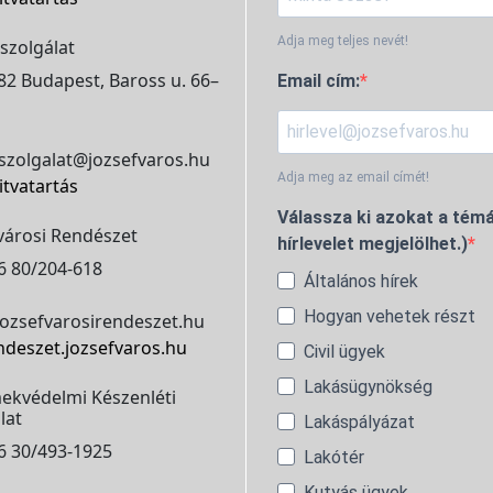
Adja meg teljes nevét!
szolgálat
2 Budapest, Baross u. 66–
Email cím:
szolgalat@jozsefvaros.hu
Adja meg az email címét!
itvatartás
Válassza ki azokat a témá
városi Rendészet
hírlevelet megjelölhet.)
6 80/204-618
Általános hírek
Hogyan vehetek részt
ozsefvarosirendeszet.hu
ndeszet.jozsefvaros.hu
Civil ügyek
Lakásügynökség
ekvédelmi Készenléti
lat
Lakáspályázat
6 30/493-1925
Lakótér
Kutyás ügyek