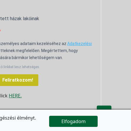
ntett házak lakóinak
 személyes adataim kezeléséhez az
Adatkezelési
tteknek megfelelően. Megértettem, hogy
ására bármikor lehetőségem van.
tó linkkel lesz lehetséges.
Feliratkozom!
click
HERE.

gészési élményt.
Elfogadom