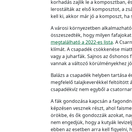
korhadás zajlik le a komposztban, 
lerostálták az első komposztot, a zs
kell ki, akkor már jó a komposzt, h
A városi környezetben alkalmazható
összeszedték, hogy milyen fafajokat
megtalálható a 2022-es lista
. A Csar
klímát. A csapadék csökkenése miatt
vagy a juharfák. Sajnos az őshonos f
vannak a változó körülményekhez jól 
Balázs a csapadék helyben tartása 
megfelelő talajkeverékkel feltöltött 
csapadékvíz nem egyből a csatornar
A fák gondozása kapcsán a fagondnok
képzésen vesznek részt, ahol faismer
örökbe, és ők gondozzák azokat, nag
nem engedjük, hogy a kutyák levizelj
ebben az esetben arra kell figyelni,