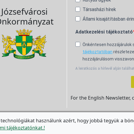
Józsefvárosi
Társasházi hírek
nkormányzat
Állami kisajátításban éri
Adatkezelési tájékoztató
Önkéntesen hozzájárulok
tájékoztatóban
részleteze
hozzájárulásom visszavon
A leiratkozás a hírlevél alján találha
For the English Newsletter, 
 technológiákat használunk azért, hogy jobbá tegyük a bön

mi tájékoztatónkat.!