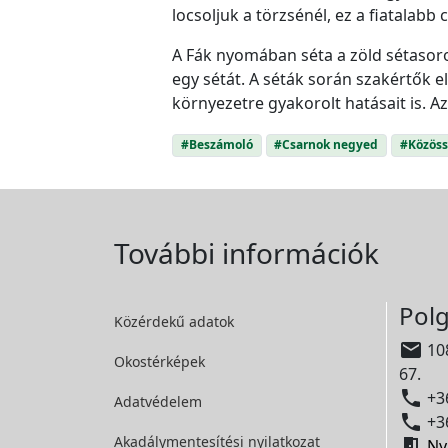
locsoljuk a törzsénél, ez a fiatalab
A Fák nyomában séta a zöld sétasor
egy sétát. A séták során szakértők e
környezetre gyakorolt hatásait is. A
#Beszámoló
#Csarnok negyed
#Közöss
További információk
Polg
Közérdekű adatok

108
Okostérképek
67.

+36
Adatvédelem

+36
Akadálymentesítési
nyilatkozat

Ny