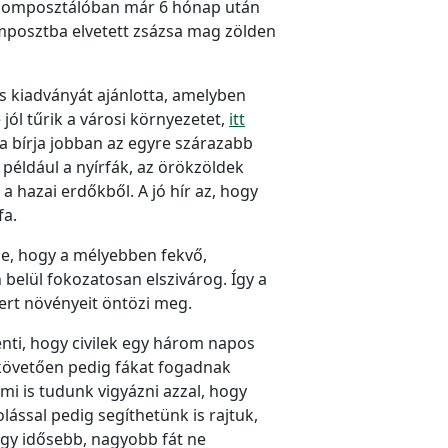
i komposztálóban már 6 hónap után
komposztba elvetett zsázsa mag zölden
s kiadványát ajánlotta, amelyben
ól tűrik a városi környezetet,
itt
fa bírja jobban az egyre szárazabb
például a nyírfák, az örökzöldek
a hazai erdőkből. A jó hír az, hogy
fa.
ge, hogy a mélyebben fekvő,
n belül fokozatosan elszivárog. Így a
ert növényeit öntözi meg.
nti, hogy civilek egy három napos
t követően pedig fákat fogadnak
mi is tudunk vigyázni azzal, hogy
ással pedig segíthetünk is rajtuk,
 egy idősebb, nagyobb fát ne