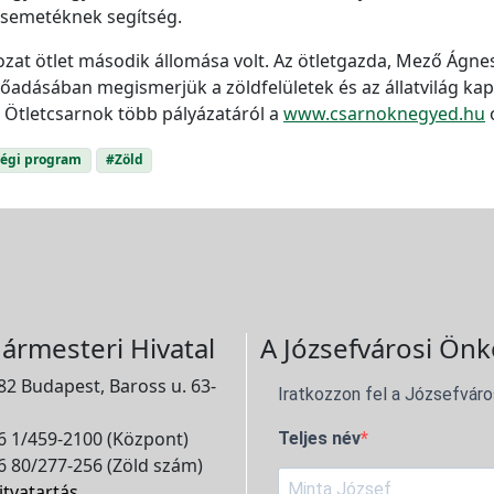
b csemetéknek segítség.
ozat ötlet második állomása volt. Az ötletgazda, Mező Ágn
lőadásában megismerjük a zöldfelületek és az állatvilág kapc
z Ötletcsarnok több pályázatáról a
www.csarnoknegyed.hu
égi program
#Zöld
ármesteri Hivatal
A Józsefvárosi Önk
2 Budapest, Baross u. 63-
Iratkozzon fel a Józsefváro
 1/459-2100 (Központ)
Teljes név
 80/277-256 (Zöld szám)
itvatartás