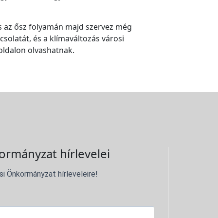
es az ősz folyamán majd szervez még
solatát, és a klímaváltozás városi
oldalon olvashatnak.
ormányzat hírlevelei
si Önkormányzat hírleveleire!