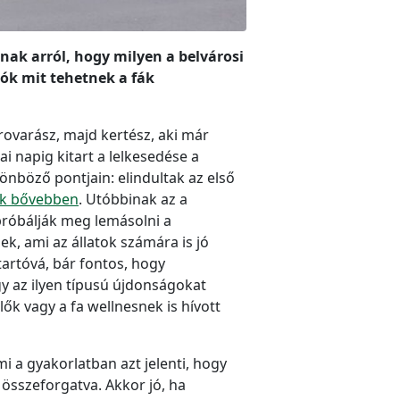
nak arról, hogy milyen a belvárosi
kók mit tehetnek a fák
 rovarász, majd kertész, aki már
i napig kitart a lelkesedése a
lönböző pontjain: elindultak az első
ak bővebben
. Utóbbinak az a
 próbálják meg lemásolni a
ek, ami az állatok számára is jó
tartóvá, bár fontos, hogy
gy az ilyen típusú újdonságokat
k vagy a fa wellnesnek is hívott
 a gyakorlatban azt jelenti, hogy
 összeforgatva. Akkor jó, ha