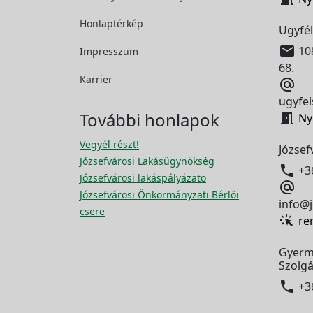
Honlaptérkép
Ügyfél

108
Impresszum
68.
Karrier

ugyfel
További honlapok

Ny
Vegyél részt!
József
Józsefvárosi Lakásügynökség

+3
Józsefvárosi lakáspályázato

Józsefvárosi Önkormányzati Bérlői
info@j
csere
re
Gyerm
Szolgá

+3