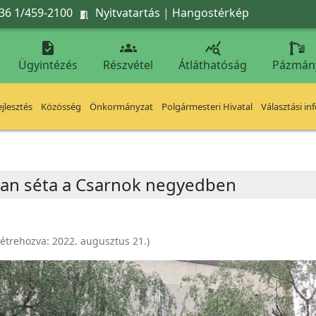
36 1/459-2100
Nyitvatartás
|
Hangostérkép




Ügyintézés
Részvétel
Átláthatóság
Pázmán
jlesztés
Közösség
Önkormányzat
Polgármesteri Hivatal
Választási in
ban séta a Csarnok negyedben
étrehozva:
2022. augusztus 21.
)