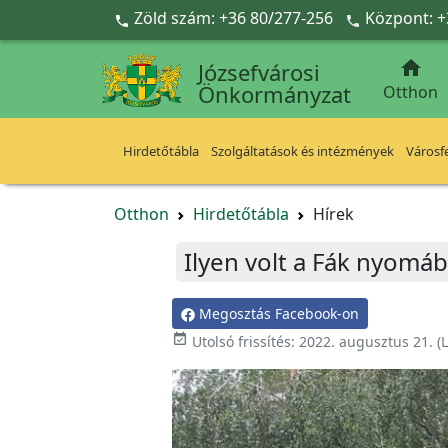
Ugrás a fő tartalomra
Zöld szám: +36 80/277-256
Központ: +



Józsefvárosi
Önkormányzat
Otthon
Hirdetőtábla
Szolgáltatások és intézmények
Városfe
Otthon
Hirdetőtábla
Hírek
Ilyen volt a Fák nyomá
Megosztás Facebook-on

Utolsó frissítés:
2022. augusztus 21.
(L