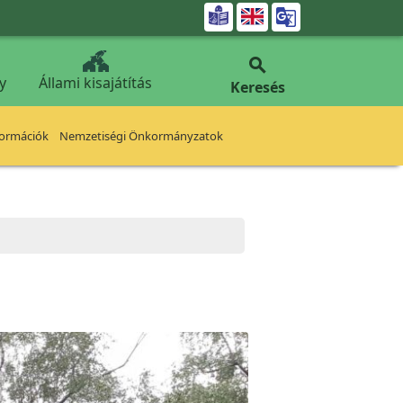


y
Állami kisajátítás
Keresés
formációk
Nemzetiségi Önkormányzatok