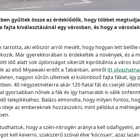
ertben gyűltek össze az érdeklődők, hogy többet megtudja
 fa fajta kiválasztásánál egy városban, és hogy a városla
 tartotta, aki először arról mesélt, hogy hogyan lett belőle
kozik. Már gyerekkorában is érdekelték a növények, és a ma
tött idő alatt sok újdonságot sikerült kipróbálnia a város kü
ék az első Miyawaki-erdőt a Tabánban, amiről
itt olvashatn
ületen, nagyon sűrűn ültetnek el különböző fajta fákat, így
ben. 40 négyzetméterre akár 120 fiatal fát és cserjét ültetn
kal gyorsabban nőnek a fák és így hamarabb is válik önfenn
rdő telepítéséhez. Balázs elmondta, hogy milyen fontos, ho
 ideje az embereknek hozzászokni, mint például a méhlegelő
ben.
dhattuk, hogy a szén-nitrogén arányra kell odafigyelni, ami
t kell keverni, szakszerű szóval élve ‘kócosan’, azaz lazán