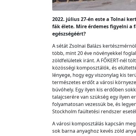
2022. július 27-én este a Tolnai k
fák élete. Mire érdemes figyelni a
egészségéért?
A sétát Zsolnai Balázs kertészmérnök
több, mint 20 éve növényekkel foglal
zöldfelületek iránt. A FŐKERT-nél töl
közösségi komposztálók, és elültett
lényege, hogy egy viszonylag kis ter
természetes erdőt a városi környezet
búvóhely. Egy ilyen kis erdőben sok
talajcserére van szükség egy ilyen e
folyamatosan vezessük be, és legyen
Stockholm faültetési rendszer eseté
A városi komposztálás kapcsán megtu
sok barna anyaghoz kevés zöld anyago