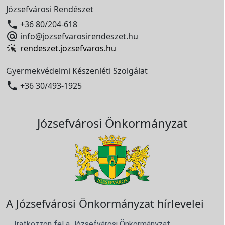
Józsefvárosi Rendészet

+36 80/204-618

info@jozsefvarosirendeszet.hu
rendeszet.jozsefvaros.hu
Gyermekvédelmi Készenléti Szolgálat

+36 30/493-1925
Józsefvárosi Önkormányzat
A Józsefvárosi Önkormányzat hírlevelei
Iratkozzon fel a Józsefvárosi Önkormányzat