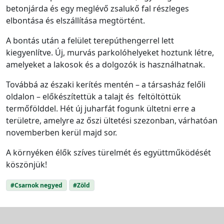
betonjárda és egy meglévő zsalukő fal részleges
elbontása és elszállítása megtörtént.
A bontás után a felület terepúthengerrel lett
kiegyenlítve. Új, murvás parkolóhelyeket hoztunk létre,
amelyeket a lakosok és a dolgozók is használhatnak.
Továbbá az északi kerítés mentén – a társasház felőli
oldalon – előkészítettük a talajt és feltöltöttük
termőfölddel. Hét új juharfát fogunk ültetni erre a
területre, amelyre az őszi ültetési szezonban, várhatóan
novemberben kerül majd sor.
A környéken élők szíves türelmét és együttműködését
köszönjük!
#Csarnok negyed
#Zöld