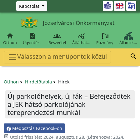
Ugrás a fő tartalomra

Kapcsolat
Józsefvárosi Önkormányzat




Otthon
Ügyintéz…
Részvétel
Átláthat…
Pázmány
Állami k…
Válasszon a menüpontok közül

Otthon
Hirdetőtábla
Hírek
Új parkolóhelyek, új fák – Befejeződtek
a JEK hátsó parkolójának
tereprendezési munkái
Megosztás Facebook-on

Utolsó frissítés:
2024. augusztus 28.
(Létrehozva:
2024.