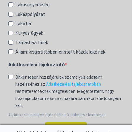
Lakásügynökség
Lakáspályázat
Lakótér
Kutyás ügyek
Társasházi hírek
Állami kisajátításban érintett házak lakóinak
Adatkezelési tájékoztató
Önkéntesen hozzájárulok személyes adataim
kezeléséhez az
Adatkezelési tájékoztatóban
részletezetteknek megfelelően. Megértettem, hogy
hozzájárulásom visszavonására bármikor lehetőségem
van.
A leiratkozás a hírlevél alján található linkkel lesz lehetséges.
Feliratkozom!