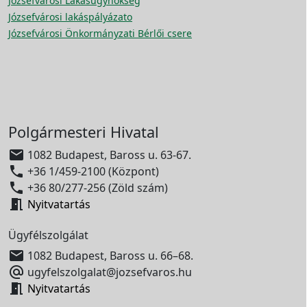
Józsefvárosi Lakásügynökség
Józsefvárosi lakáspályázato
Józsefvárosi Önkormányzati Bérlői csere
Polgármesteri Hivatal

1082 Budapest, Baross u. 63-67.

+36 1/459-2100 (Központ)

+36 80/277-256 (Zöld szám)

Nyitvatartás
Ügyfélszolgálat

1082 Budapest, Baross u. 66–68.

ugyfelszolgalat@jozsefvaros.hu

Nyitvatartás