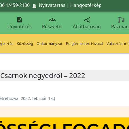
36 1/459-2100
Nyitvatartás
|
Hangostérkép




Ügyintézés
Részvétel
Átláthatóság
Pázmán
jlesztés
Közösség
Önkormányzat
Polgármesteri Hivatal
Választási in
 Csarnok negyedről – 2022
étrehozva:
2022. február 18.
)