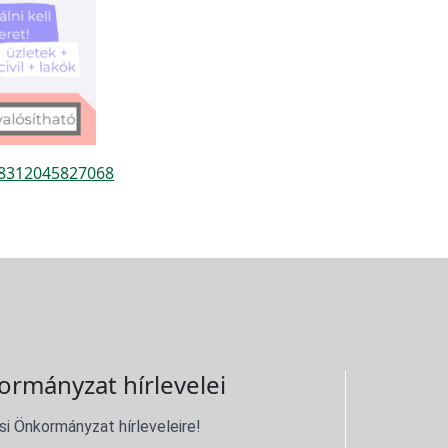
48312045827068
ormányzat hírlevelei
si Önkormányzat hírleveleire!