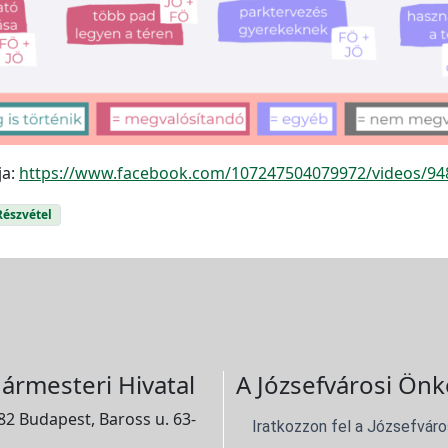
ja:
https://www.facebook.com/107247504079972/videos/9
észvétel
ármesteri Hivatal
A Józsefvárosi Önk
2 Budapest, Baross u. 63-
Iratkozzon fel a Józsefváro