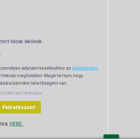
ntett házak lakóinak
 személyes adataim kezeléséhez az
Adatkezelési
tteknek megfelelően. Megértettem, hogy
ására bármikor lehetőségem van.
tó linkkel lesz lehetséges.
Feliratkozom!
click
HERE.