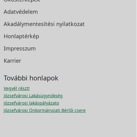
Adatvédelem
Akadálymentesítési
nyilatkozat
Honlaptérkép
Impresszum
Karrier
További honlapok
Vegyél részt!
Józsefvárosi Lakásügynökség
Józsefvárosi lakáspályázato
Józsefvárosi Önkormányzati Bérlői csere