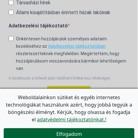
Társasházi hírek
Állami kisajátításban érintett házak lakóinak
Adatkezelési tájékoztató
Önkéntesen hozzájárulok személyes adataim
kezeléséhez az
Adatkezelési tájékoztatóban
részletezetteknek megfelelően. Megértettem, hogy
hozzájárulásom visszavonására bármikor lehetőségem
van.
A leiratkozás a hírlevél alján található linkkel lesz lehetséges.
Feliratkozom!
Weboldalainkon sütiket és egyéb internetes
technológiákat használunk azért, hogy jobbá tegyük a
For the English Newsletter, click
HERE.
böngészési élményt. Kérjük, hogy olvassa és fogadja
el
adatvédelmi tájékoztatónkat.!


Elfogadom