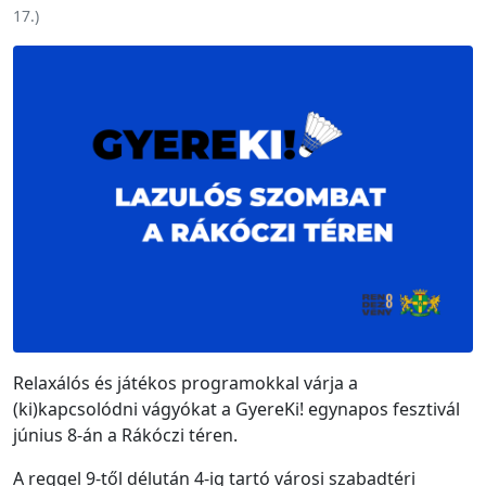
17.
)
Relaxálós és játékos programokkal várja a
(ki)kapcsolódni vágyókat a GyereKi! egynapos fesztivál
június 8-án a Rákóczi téren.
A reggel 9-től délután 4-ig tartó városi szabadtéri