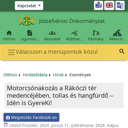
Ugrás a fő tartalomra

Kapcsolat
Józsefvárosi Önkormányzat




Otthon
Ügyintéz…
Részvétel
Átláthat…
Pázmány
Állami k…
Válasszon a menüpontok közül

Otthon
Hirdetőtábla
Hírek
Események
Motorcsónakozás a Rákóczi tér
medencéjében, tollas és hangfürdő –
Idén is GyereKi!
Megosztás Facebook-on

Utolsó frissítés:
2024. június 11.
(Létrehozva:
2024. május