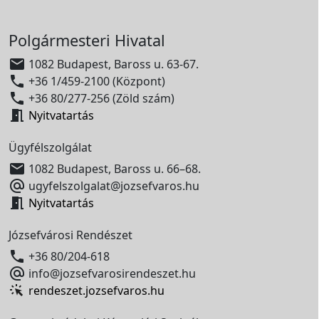
Polgármesteri Hivatal

1082 Budapest, Baross u. 63-67.

+36 1/459-2100 (Központ)

+36 80/277-256 (Zöld szám)

Nyitvatartás
Ügyfélszolgálat

1082 Budapest, Baross u. 66–68.

ugyfelszolgalat@jozsefvaros.hu

Nyitvatartás
Józsefvárosi Rendészet

+36 80/204-618

info@jozsefvarosirendeszet.hu
rendeszet.jozsefvaros.hu