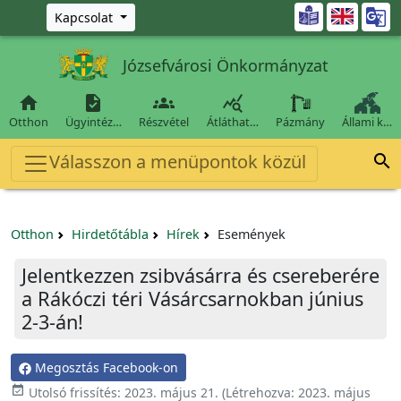
Ugrás a fő tartalomra

Kapcsolat
Józsefvárosi Önkormányzat




Otthon
Ügyintéz…
Részvétel
Átláthat…
Pázmány
Állami k…
Válasszon a menüpontok közül

Otthon
Hirdetőtábla
Hírek
Események
Jelentkezzen zsibvásárra és csereberére
a Rákóczi téri Vásárcsarnokban június
2-3-án!
Megosztás Facebook-on

Utolsó frissítés:
2023. május 21.
(Létrehozva:
2023. május