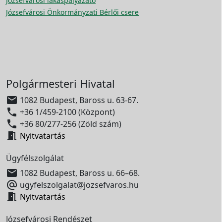
Józsefvárosi lakáspályázato
Józsefvárosi Önkormányzati Bérlői csere
Polgármesteri Hivatal

1082 Budapest, Baross u. 63-67.

+36 1/459-2100 (Központ)

+36 80/277-256 (Zöld szám)

Nyitvatartás
Ügyfélszolgálat

1082 Budapest, Baross u. 66–68.

ugyfelszolgalat@jozsefvaros.hu

Nyitvatartás
Józsefvárosi Rendészet