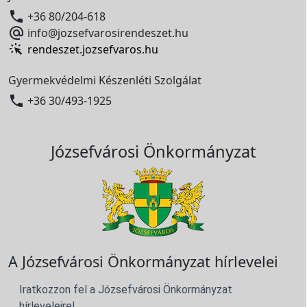

+36 80/204-618

info@jozsefvarosirendeszet.hu
rendeszet.jozsefvaros.hu
Gyermekvédelmi Készenléti Szolgálat

+36 30/493-1925
Józsefvárosi Önkormányzat
A Józsefvárosi Önkormányzat hírlevelei
Iratkozzon fel a Józsefvárosi Önkormányzat
hírleveleire!