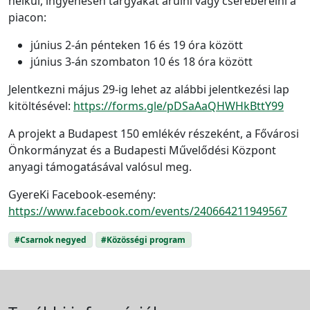
nélkül, ingyenesen tárgyakat árulni vagy csereberélni a
piacon:
június 2-án pénteken 16 és 19 óra között
június 3-án szombaton 10 és 18 óra között
Jelentkezni május 29-ig lehet az alábbi jelentkezési lap
kitöltésével:
https://forms.gle/pDSaAaQHWHkBttY99
A projekt a Budapest 150 emlékév részeként, a Fővárosi
Önkormányzat és a Budapesti Művelődési Központ
anyagi támogatásával valósul meg.
GyereKi Facebook-esemény:
https://www.facebook.com/events/240664211949567
#Csarnok negyed
#Közösségi program