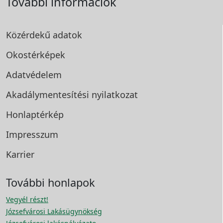
További információk
Közérdekű adatok
Okostérképek
Adatvédelem
Akadálymentesítési
nyilatkozat
Honlaptérkép
Impresszum
Karrier
További honlapok
Vegyél részt!
Józsefvárosi Lakásügynökség