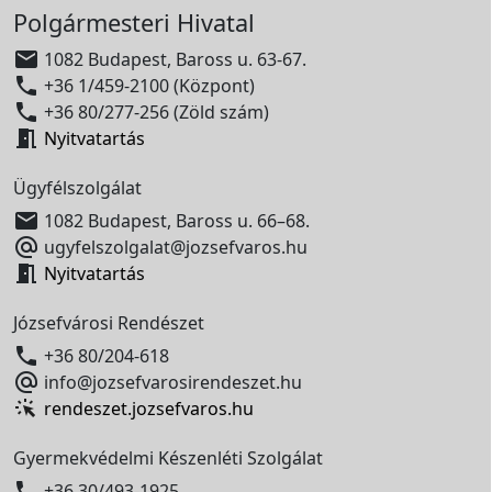
Polgármesteri Hivatal

1082 Budapest, Baross u. 63-67.

+36 1/459-2100 (Központ)

+36 80/277-256 (Zöld szám)

Nyitvatartás
Ügyfélszolgálat

1082 Budapest, Baross u. 66–68.

ugyfelszolgalat@jozsefvaros.hu

Nyitvatartás
Józsefvárosi Rendészet

+36 80/204-618

info@jozsefvarosirendeszet.hu
rendeszet.jozsefvaros.hu
Gyermekvédelmi Készenléti Szolgálat

+36 30/493-1925