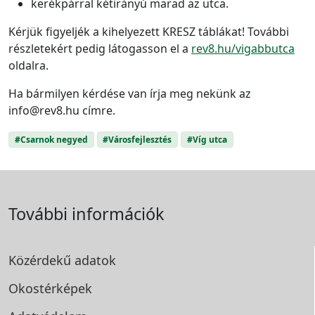
kerékpárral kétirányú marad az utca.
Kérjük figyeljék a kihelyezett KRESZ táblákat! További
részletekért pedig látogasson el a
rev8.hu/vigabbutca
oldalra.
Ha bármilyen kérdése van írja meg nekünk az
info@rev8.hu címre.
#Csarnok negyed
#Városfejlesztés
#Víg utca
További információk
Közérdekű adatok
Okostérképek