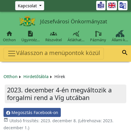
Ugrás a fő tartalomra

Kapcsolat
Józsefvárosi Önkormányzat




Otthon
Ügyintéz…
Részvétel
Átláthat…
Pázmány
Állami k…
Válasszon a menüpontok közül

Otthon
Hirdetőtábla
Hírek
2023. december 4-én megváltozik a
forgalmi rend a Víg utcában
Megosztás Facebook-on

Utolsó frissítés:
2023. december 8.
(Létrehozva:
2023.
december 1.
)