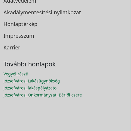
Adatvédelem
Akadálymentesítési
nyilatkozat
Honlaptérkép
Impresszum
Karrier
További honlapok
Vegyél részt!
Józsefvárosi Lakásügynökség
Józsefvárosi lakáspályázato
Józsefvárosi Önkormányzati Bérlői csere