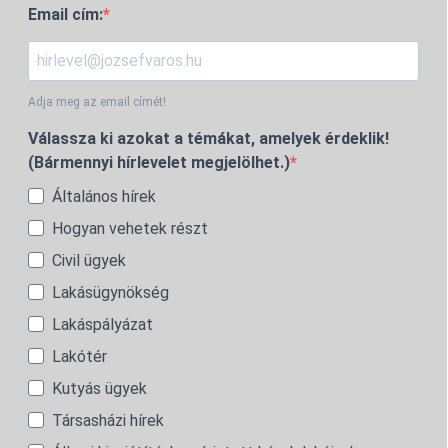
Email cím:
Adja meg az email címét!
Válassza ki azokat a témákat, amelyek érdeklik!
(Bármennyi hírlevelet megjelölhet.)
Általános hírek
Hogyan vehetek részt
Civil ügyek
Lakásügynökség
Lakáspályázat
Lakótér
Kutyás ügyek
Társasházi hírek