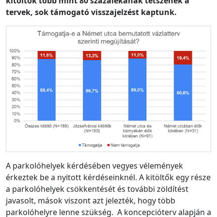
kitöltők több mint 80 százalékának tetszenek a
tervek, sok támogató visszajelzést kaptunk.
A parkolóhelyek kérdésében vegyes vélemények
érkeztek be a nyitott kérdéseinknél. A kitöltők egy része
a parkolóhelyek csökkentését és további zöldítést
javasolt, mások viszont azt jelezték, hogy több
parkolóhelyre lenne szükség. A koncepcióterv alapján a