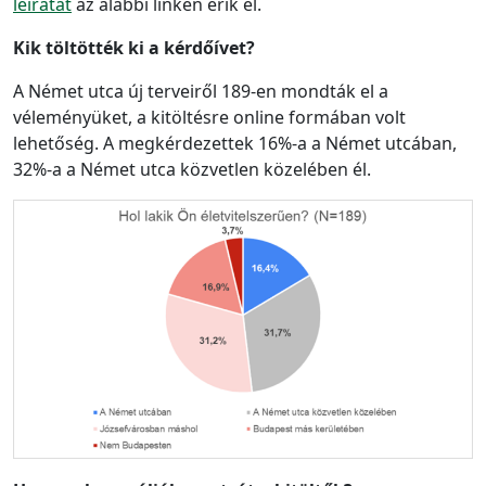
leiratát
az alábbi linken érik el.
Kik töltötték ki a kérdőívet?
A Német utca új terveiről 189-en mondták el a
véleményüket, a kitöltésre online formában volt
lehetőség. A megkérdezettek 16%-a a Német utcában,
32%-a a Német utca közvetlen közelében él.