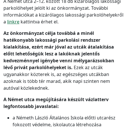
A Német utca 2–12. között 18 db kizárólagos lakossági
parkolóhelyet jelölt ki az önkormányzat. További
információkat a kizárólagos lakossági parkolóhelyekről
a
linkre
kattintva érhet el.
Az önkormányzat célja továbbá a minél
hatékonyabb lakossági parkolási rendszer
kialakítása, ezért már jóval az utcák átalakítása
előtt lehetőségük lesz a lakóknak jelentős
kedvezménnyel igénybe venni mélygarázsokban
lévő privát parkolóhelyeket is.
Ezek az utcák
ugyanakkor közterek is, az egészséges utcákban
azoknak is több tér marad, akik napi szinten nem
autóval közlekednek.
A Német utca megújítására készült vázlatterv
legfontosabb javaslatai:
a Németh László Általános Iskola előtti utcarész
fokozott védelme, iskolautca létrehozása