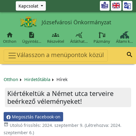
Ugrás a fő tartalomra

Kapcsolat
Józsefvárosi Önkormányzat




Otthon
Ügyintéz…
Részvétel
Átláthat…
Pázmány
Állami k…
Válasszon a menüpontok közül

Otthon
Hirdetőtábla
Hírek
Kiértékeltük a Német utca terveire
beérkező véleményeket!
Megosztás Facebook-on

Utolsó frissítés:
2024. szeptember 9.
(Létrehozva:
2024.
szeptember 6.
)