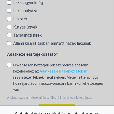
Lakásügynökség
Lakáspályázat
Lakótér
Kutyás ügyek
Társasházi hírek
Állami kisajátításban érintett házak lakóinak
Adatkezelési tájékoztató
Önkéntesen hozzájárulok személyes adataim
kezeléséhez az
Adatkezelési tájékoztatóban
részletezetteknek megfelelően. Megértettem, hogy
hozzájárulásom visszavonására bármikor lehetőségem
van.
A leiratkozás a hírlevél alján található linkkel lesz lehetséges.
Feliratkozom!
Weboldalainkon sütiket és egyéb internetes