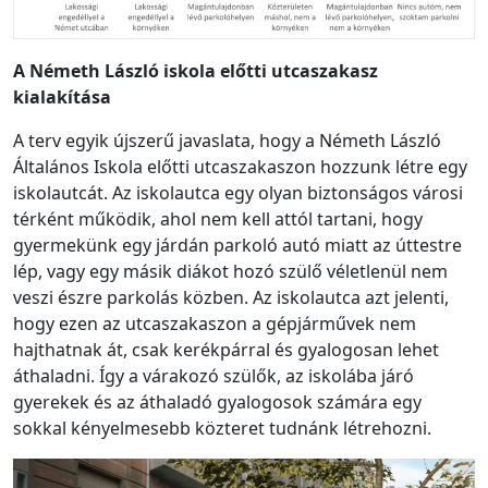
A Németh László iskola előtti utcaszakasz
kialakítása
A terv egyik újszerű javaslata, hogy a Németh László
Általános Iskola előtti utcaszakaszon hozzunk létre egy
iskolautcát. Az iskolautca egy olyan biztonságos városi
térként működik, ahol nem kell attól tartani, hogy
gyermekünk egy járdán parkoló autó miatt az úttestre
lép, vagy egy másik diákot hozó szülő véletlenül nem
veszi észre parkolás közben. Az iskolautca azt jelenti,
hogy ezen az utcaszakaszon a gépjárművek nem
hajthatnak át, csak kerékpárral és gyalogosan lehet
áthaladni. Így a várakozó szülők, az iskolába járó
gyerekek és az áthaladó gyalogosok számára egy
sokkal kényelmesebb közteret tudnánk létrehozni.