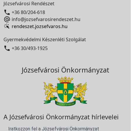
Józsefvárosi Rendészet

+36 80/204-618

info@jozsefvarosirendeszet.hu
rendeszet.jozsefvaros.hu
Gyermekvédelmi Készenléti Szolgálat

+36 30/493-1925
Józsefvárosi Önkormányzat
A Józsefvárosi Önkormányzat hírlevelei
Iratkozzon fel a Józsefvárosi Önkormányzat