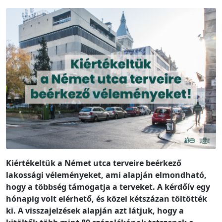
Kiértékeltük a Német utca terveire beérkező
lakossági véleményeket, ami alapján elmondható,
hogy a többség támogatja a terveket. A kérdőív egy
hónapig volt elérhető, és közel kétszázan töltötték
ki. A visszajelzések alapján azt látjuk, hogy a