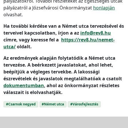
pályázatokról. További részleteket az Egészséges utcák
pályázatról a Józsefvárosi Önkormányzat
honlapján
olvashat.
Ha további kérdése van a Német utca tervezésével és
terveivel kapcsolatban, írjon a az
info@rev8.hu
címre, vagy keresse fel a
https://rev8.hu/nemet-
utca/
oldalt.
Az eredmények alapján folytatódik a Német utca
tervezése. A beérkezett javaslatokat, ahol lehet,
beépítjük a végleges tervekbe. A lakossági
észrevételek és javaslatok megtalálhatóak a csatolt
dokumentumban
, ahol az önkormányzat részletes
válaszait is elolvashatják.
#Csarnok negyed
#Német utca
#Városfejlesztés