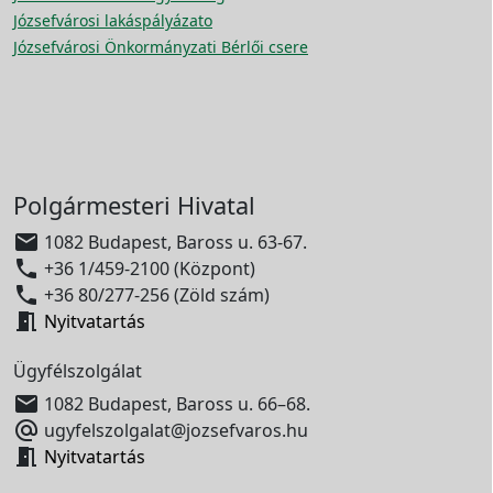
Józsefvárosi lakáspályázato
Józsefvárosi Önkormányzati Bérlői csere
Polgármesteri Hivatal

1082 Budapest, Baross u. 63-67.

+36 1/459-2100 (Központ)

+36 80/277-256 (Zöld szám)

Nyitvatartás
Ügyfélszolgálat

1082 Budapest, Baross u. 66–68.

ugyfelszolgalat@jozsefvaros.hu

Nyitvatartás