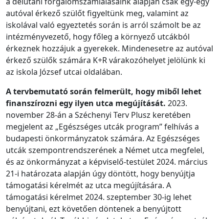
a délutáni forgalomszámlálásaink alapján csak egy-egy
autóval érkező szülőt figyeltünk meg, valamint az
iskolával való egyeztetés során is arról számolt be az
intézményvezető, hogy főleg a környező utcákból
érkeznek hozzájuk a gyerekek. Mindenesetre az autóval
érkező szülők számára K+R várakozóhelyet jelölünk ki
az iskola József utcai oldalában.
A tervbemutató során felmerült, hogy miből lehet
finanszírozni egy ilyen utca megújítását.
2023.
november 28-án a Széchenyi Terv Plusz keretében
megjelent az „Egészséges utcák program” felhívás a
budapesti önkormányzatok számára. Az Egészséges
utcák szempontrendszerének a Német utca megfelel,
és az önkormányzat a képviselő-testület 2024. március
21-i határozata alapján úgy döntött, hogy benyújtja
támogatási kérelmét az utca megújítására. A
támogatási kérelmet 2024. szeptember 30-ig lehet
benyújtani, ezt követően döntenek a benyújtott