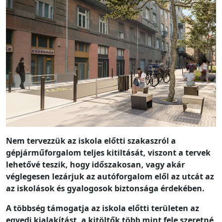
Nem tervezzük az iskola előtti szakaszról a
gépjárműforgalom teljes kitiltását, viszont a tervek
lehetővé teszik, hogy időszakosan, vagy akár
véglegesen lezárjuk az autóforgalom elől az utcát az
az iskolások és gyalogosok biztonsága érdekében.
A többség támogatja az iskola előtti területen az
egyedi kialakítást, a kitöltők több mint fele szeretné