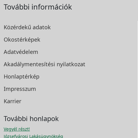
További információk
Közérdekű adatok
Okostérképek
Adatvédelem
Akadálymentesítési
nyilatkozat
Honlaptérkép
Impresszum
Karrier
További honlapok
Vegyél részt!
Józsefvárosi Lakásügynökség