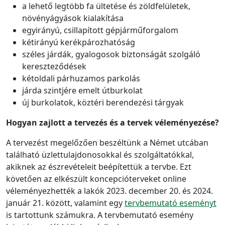
a lehető legtöbb fa ültetése és zöldfelületek,
növényágyások kialakítása
egyirányú, csillapított gépjárműforgalom
kétirányú kerékpározhatóság
széles járdák, gyalogosok biztonságát szolgáló
kereszteződések
kétoldali párhuzamos parkolás
járda szintjére emelt útburkolat
új burkolatok, köztéri berendezési tárgyak
Hogyan zajlott a tervezés és a tervek véleményezése?
A tervezést megelőzően beszéltünk a Német utcában
található üzlettulajdonosokkal és szolgáltatókkal,
akiknek az észrevételeit beépítettük a tervbe. Ezt
követően az elkészült koncepcióterveket online
véleményezhették a lakók 2023. december 20. és 2024.
január 21. között, valamint egy
tervbemutató eseményt
is tartottunk számukra. A tervbemutató esemény