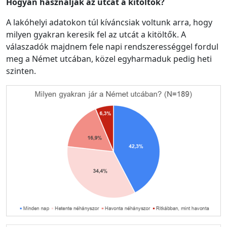
Hogyan használják az utcát a kitöltők?
A lakóhelyi adatokon túl kíváncsiak voltunk arra, hogy
milyen gyakran keresik fel az utcát a kitöltők. A
válaszadók majdnem fele napi rendszerességgel fordul
meg a Német utcában, közel egyharmaduk pedig heti
szinten.