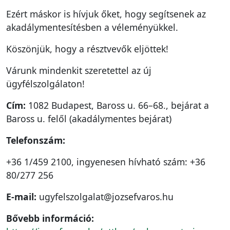
Ezért máskor is hívjuk őket, hogy segítsenek az
akadálymentesítésben a véleményükkel.
Köszönjük, hogy a résztvevők eljöttek!
Várunk mindenkit szeretettel az új
ügyfélszolgálaton!
Cím:
1082 Budapest, Baross u. 66–68., bejárat a
Baross u. felől (akadálymentes bejárat)
Telefonszám:
+36 1/459 2100, ingyenesen hívható szám: +36
80/277 256
E-mail:
ugyfelszolgalat@jozsefvaros.hu
Bővebb információ: