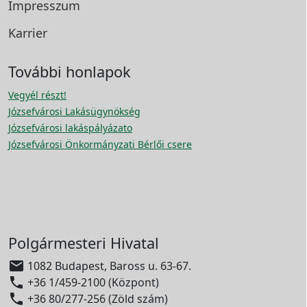
Impresszum
Karrier
További honlapok
Vegyél részt!
Józsefvárosi Lakásügynökség
Józsefvárosi lakáspályázato
Józsefvárosi Önkormányzati Bérlői csere
Polgármesteri Hivatal

1082 Budapest, Baross u. 63-67.

+36 1/459-2100 (Központ)

+36 80/277-256 (Zöld szám)