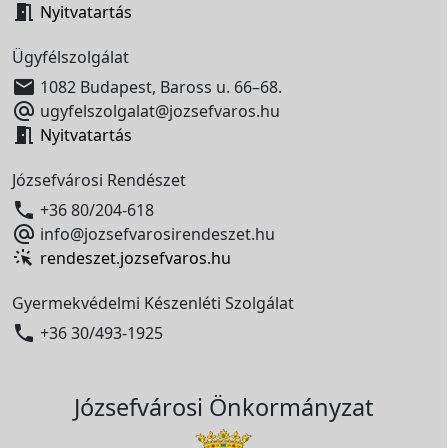

Nyitvatartás
Ügyfélszolgálat

1082 Budapest, Baross u. 66–68.

ugyfelszolgalat@jozsefvaros.hu

Nyitvatartás
Józsefvárosi Rendészet

+36 80/204-618

info@jozsefvarosirendeszet.hu
rendeszet.jozsefvaros.hu
Gyermekvédelmi Készenléti Szolgálat

+36 30/493-1925
Józsefvárosi Önkormányzat