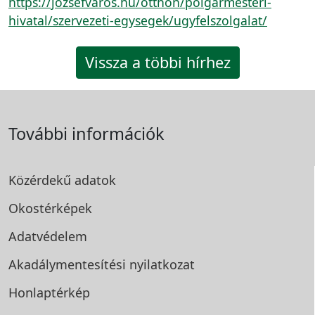
https://jozsefvaros.hu/otthon/polgarmesteri-
hivatal/szervezeti-egysegek/ugyfelszolgalat/
Vissza a többi hírhez
További információk
Közérdekű adatok
Okostérképek
Adatvédelem
Akadálymentesítési
nyilatkozat
Honlaptérkép