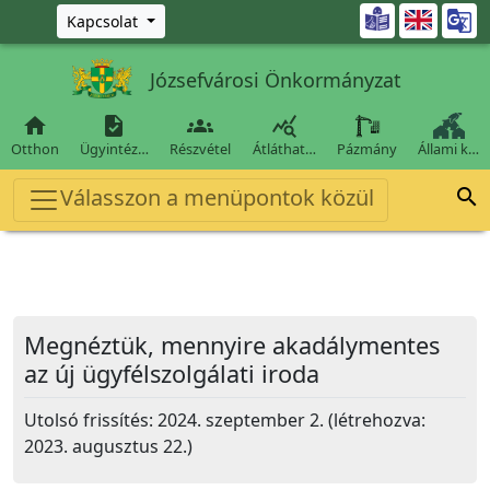
Ugrás a fő tartalomra

Kapcsolat
Józsefvárosi Önkormányzat




Otthon
Ügyintéz…
Részvétel
Átláthat…
Pázmány
Állami k…
Válasszon a menüpontok közül

Megnéztük, mennyire akadálymentes
az új ügyfélszolgálati iroda
Utolsó frissítés: 2024. szeptember 2. (létrehozva:
2023. augusztus 22.)