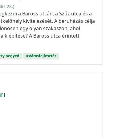
lis 28.
)
kezdi a Baross utcán, a Szűz utca és a
kelőhely kivitelezését. A beruházás célja
lönösen egy olyan szakaszon, ahol
bra kiépítése? A Baross utca érintett
czy negyed
#Városfejlesztés
an