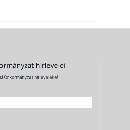
ormányzat hírlevelei
si Önkormányzat hírleveleire!