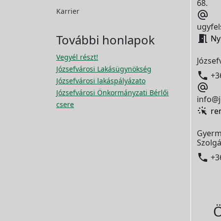
68.
Karrier

ugyfel
További honlapok

Ny
Vegyél részt!
József
Józsefvárosi Lakásügynökség

+3
Józsefvárosi lakáspályázato

Józsefvárosi Önkormányzati Bérlői
info@j
csere
re
Gyerm
Szolgá

+3
Ö