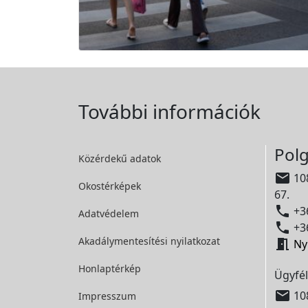
További információk
Polg
Közérdekű adatok

108
Okostérképek
67.

+36
Adatvédelem

+36
Akadálymentesítési
nyilatkozat

Ny
Honlaptérkép
Ügyfél

108
Impresszum