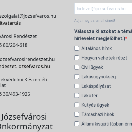
szolgalat@jozsefvaros.hu
Adja meg az email címét!
itvatartás
Válassza ki azokat a témá
városi Rendészet
hírlevelet megjelölhet.)
6 80/204-618
Általános hírek
Hogyan vehetek részt
ozsefvarosirendeszet.hu
ndeszet.jozsefvaros.hu
Civil ügyek
Lakásügynökség
ekvédelmi Készenléti
lat
Lakáspályázat
6 30/493-1925
Lakótér
Kutyás ügyek
Józsefvárosi
Társasházi hírek
nkormányzat
Állami kisajátításban éri