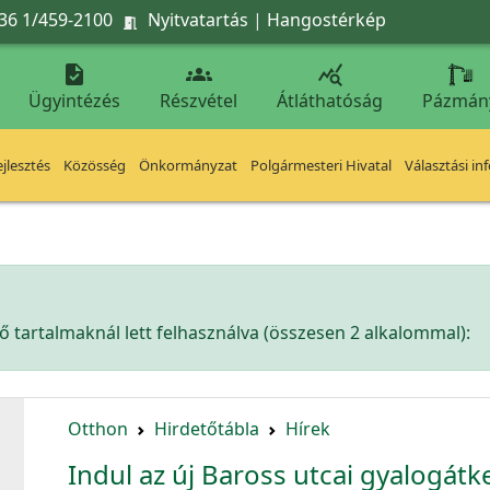
36 1/459-2100
Nyitvatartás
|
Hangostérkép




Ügyintézés
Részvétel
Átláthatóság
Pázmán
jlesztés
Közösség
Önkormányzat
Polgármesteri Hivatal
Választási in
 tartalmaknál lett felhasználva (összesen 2 alkalommal):
Otthon
Hirdetőtábla
Hírek
Indul az új Baross utcai gyalogátk