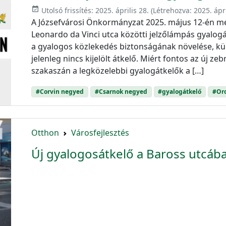
event_available
Utolsó frissítés:
2025. április 28.
(Létrehozva:
2025. ápri
A Józsefvárosi Önkormányzat 2025. május 12-én meg
Leonardo da Vinci utca közötti jelzőlámpás gyalogát
a gyalogos közlekedés biztonságának növelése, kü
jelenleg nincs kijelölt átkelő. Miért fontos az új ze
szakaszán a legközelebbi gyalogátkelők a […]
#Corvin negyed
#Csarnok negyed
#gyalogátkelő
#Or
Otthon
Városfejlesztés
Új gyalogosátkelő a Baross utcáb