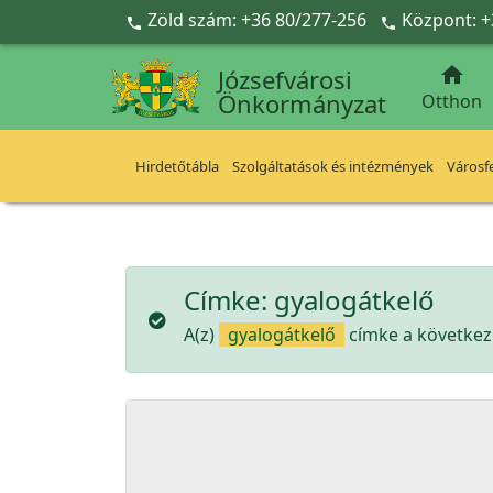
Ugrás a fő tartalomra
Zöld szám: +36 80/277-256
Központ: +



Józsefvárosi
Önkormányzat
Otthon
Hirdetőtábla
Szolgáltatások és intézmények
Városfe
Címke:
gyalogátkelő
A(z)
gyalogátkelő
címke a következő