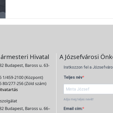
ármesteri Hivatal
A Józsefvárosi Önk
2 Budapest, Baross u. 63-
Iratkozzon fel a Józsefváro
 1/459-2100 (Központ)
Teljes név
 80/277-256 (Zöld szám)
itvatartás
Adja meg teljes nevét!
szolgálat
2 Budapest, Baross u. 66–
Email cím: