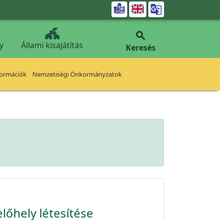


y
Állami kisajátítás
Keresés
formációk
Nemzetiségi Önkormányzatok
előhely létesítése