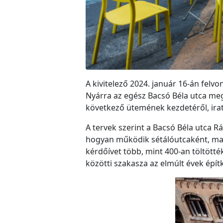
A kivitelező 2024. január 16-án felvo
Nyárra az egész Bacsó Béla utca megú
következő ütemének kezdetéről, irat
A tervek szerint a Bacsó Béla utca Rá
hogyan működik sétálóutcaként, maj
kérdőívet több, mint 400-an töltötté
közötti szakasza az elmúlt évek épít