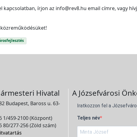
l kapcsolatban, írjon az info@rev8.hu email címre, vagy hí
 a közreműködésüket!
rosfejlesztés
ármesteri Hivatal
A Józsefvárosi Önk
2 Budapest, Baross u. 63-
Iratkozzon fel a Józsefváro
 1/459-2100 (Központ)
Teljes név
 80/277-256 (Zöld szám)
itvatartás