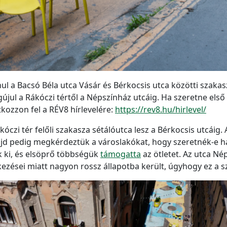
nul a Bacsó Béla utca Vásár és Bérkocsis utca közötti szakaszá
jul a Rákóczi tértől a Népszínház utcáig. Ha szeretne első 
kozzon fel a RÉV8 hírlevelére:
https://rev8.hu/hirlevel/
kóczi tér felőli szakasza sétálóutca lesz a Bérkocsis utcáig.
d pedig megkérdeztük a városlakókat, hogy szeretnék-e ha
k ki, és elsöprő többségük
támogatta
az ötletet. Az utca Né
kezései miatt nagyon rossz állapotba került, úgyhogy ez a sz