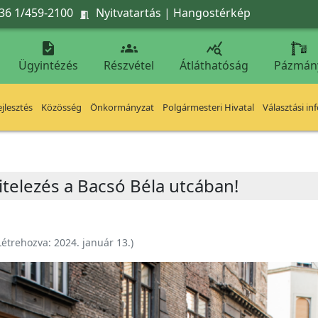
36 1/459-2100
Nyitvatartás
|
Hangostérkép




Ügyintézés
Részvétel
Átláthatóság
Pázmán
jlesztés
Közösség
Önkormányzat
Polgármesteri Hivatal
Választási in
vitelezés a Bacsó Béla utcában!
Létrehozva:
2024. január 13.
)