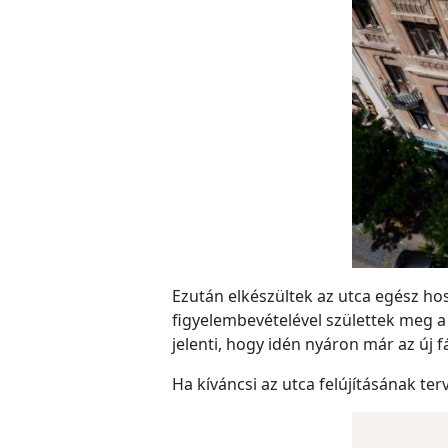
Ezután elkészültek az utca egész ho
figyelembevételével születtek meg a 
jelenti, hogy idén nyáron már az új f
Ha kíváncsi az utca felújításának ter