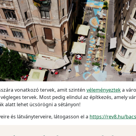
sszára vonatkozó tervek, amit szintén
véleményeztek
a váro
végleges tervek. Most pedig elindul az építkezés, amely vár
ák alatt lehet ücsörögni a sétányon!
veire és látványterveire, látogasson el a
https://rev8.hu/bac