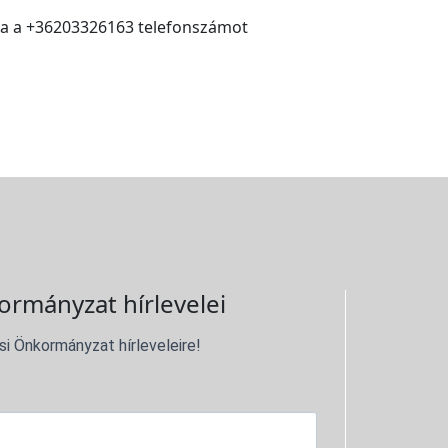
vja a +36203326163 telefonszámot
ormányzat hírlevelei
si Önkormányzat hírleveleire!