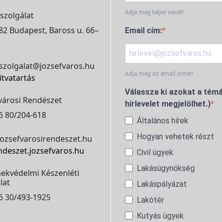
Adja meg teljes nevét!
szolgálat
2 Budapest, Baross u. 66–
Email cím:
szolgalat@jozsefvaros.hu
Adja meg az email címét!
itvatartás
Válassza ki azokat a témá
városi Rendészet
hírlevelet megjelölhet.)
6 80/204-618
Általános hírek
Hogyan vehetek részt
ozsefvarosirendeszet.hu
ndeszet.jozsefvaros.hu
Civil ügyek
Lakásügynökség
ekvédelmi Készenléti
lat
Lakáspályázat
6 30/493-1925
Lakótér
Kutyás ügyek