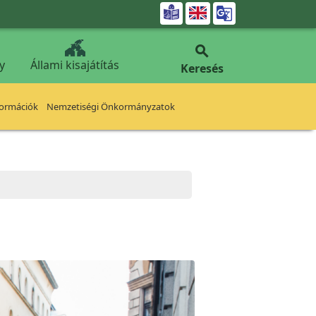


y
Állami kisajátítás
Keresés
formációk
Nemzetiségi Önkormányzatok