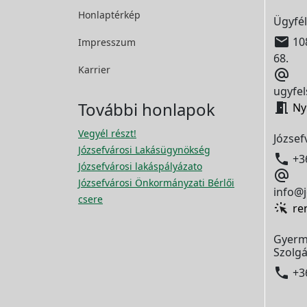
Honlaptérkép
Ügyfél

108
Impresszum
68.
Karrier

ugyfel
További honlapok

Ny
Vegyél részt!
József
Józsefvárosi Lakásügynökség

+3
Józsefvárosi lakáspályázato

Józsefvárosi Önkormányzati Bérlői
info@j
csere
re
Gyerm
Szolgá

+3