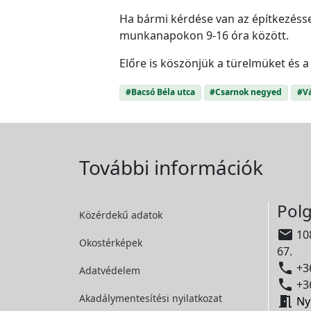
Ha bármi kérdése van az építkezésse
munkanapokon 9-16 óra között.
Előre is köszönjük a türelmüket és
#Bacsó Béla utca
#Csarnok negyed
#Vá
További információk
Polg
Közérdekű adatok

108
Okostérképek
67.

+36
Adatvédelem

+36
Akadálymentesítési
nyilatkozat

Ny