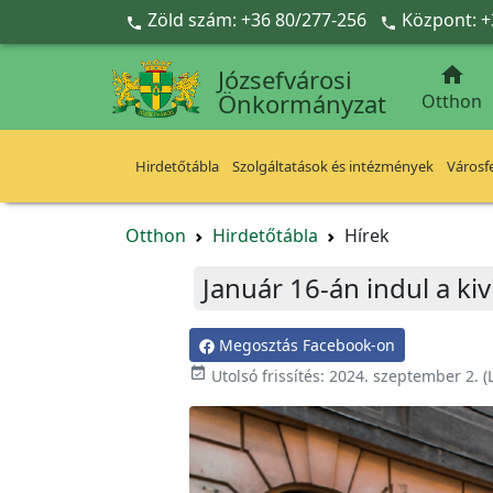
Ugrás a fő tartalomra
Zöld szám: +36 80/277-256
Központ: +



Józsefvárosi
Önkormányzat
Otthon
Hirdetőtábla
Szolgáltatások és intézmények
Városfe
Otthon
Hirdetőtábla
Hírek
Január 16-án indul a ki
Megosztás Facebook-on

Utolsó frissítés:
2024. szeptember 2.
(