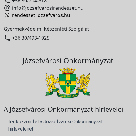

+36 80/204-618

info@jozsefvarosirendeszet.hu
rendeszet.jozsefvaros.hu
Gyermekvédelmi Készenléti Szolgálat

+36 30/493-1925
Józsefvárosi Önkormányzat
A Józsefvárosi Önkormányzat hírlevelei
Iratkozzon fel a Józsefvárosi Önkormányzat
hírleveleire!