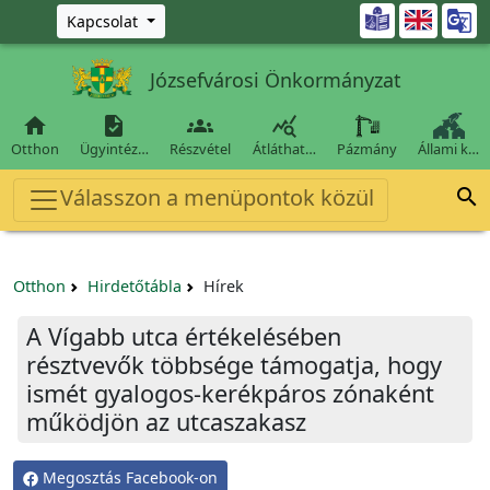
Ugrás a fő tartalomra

Kapcsolat
Józsefvárosi Önkormányzat




Otthon
Ügyintéz…
Részvétel
Átláthat…
Pázmány
Állami k…
Válasszon a menüpontok közül

Otthon
Hirdetőtábla
Hírek
A Vígabb utca értékelésében
résztvevők többsége támogatja, hogy
ismét gyalogos-kerékpáros zónaként
működjön az utcaszakasz
Megosztás Facebook-on