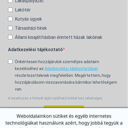
Lakáspályázat
Lakótér
Kutyás ügyek
Társasházi hírek
Állami kisajátításban érintett házak lakóinak
Adatkezelési tájékoztató
Önkéntesen hozzájárulok személyes adataim
kezeléséhez az
Adatkezelési tájékoztatóban
részletezetteknek megfelelően. Megértettem, hogy
hozzájárulásom visszavonására bármikor lehetőségem
van.
A leiratkozás a hírlevél alján található linkkel lesz lehetséges.
Feliratkozom!
Weboldalainkon sütiket és egyéb internetes
technológiákat használunk azért, hogy jobbá tegyük a
For the English Newsletter, click
HERE.