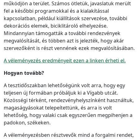
működjön a terület. Számos ötletük, javaslatuk merült
fel a későbbi programokkal és a kialakítással
kapcsolatban, például kiállítások szervezése, további
dekorációs elemek, biciklitároló elhelyezése.
Mindannyian támogatták a további rendezvények
megvalósítását, és többen azt is jelezték, hogy akár
szervezőként is részt vennének ezek megvalósításában.
A véleményezés eredményeit ezen a linken érheti el.
Hogyan tovább?
A tesztidőszakban lehetőségünk volt arra, hogy egy
teljesen új formában próbáljuk ki a Vígabb utcát.
Közösségi térként, rendezvényhelyszínként használtuk,
magaságyásokat telepeítettünk, és arra is volt
lehetőség, hogy valaki csak egyszerűen megpihenjen a
padokon, székeken.
A véleményezésben résztvevők mind a forgalmi rendet,