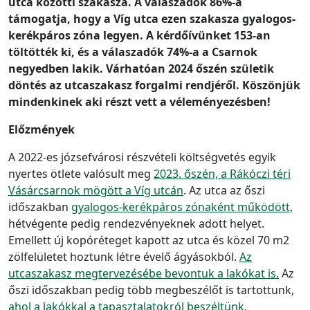
utca közötti szakasza. A válaszadók 86%-a
támogatja, hogy a Víg utca ezen szakasza gyalogos-
kerékpáros zóna legyen. A kérdőívünket 153-an
töltötték ki, és a válaszadók 74%-a a Csarnok
negyedben lakik. Várhatóan 2024 őszén születik
döntés az utcaszakasz forgalmi rendjéről. Köszönjük
mindenkinek aki részt vett a véleményezésben!
Előzmények
A 2022-es józsefvárosi részvételi költségvetés egyik
nyertes ötlete valósult meg
2023. őszén, a Rákóczi téri
Vásárcsarnok mögött a Víg utcán
. Az utca az őszi
időszakban
gyalogos-kerékpáros
zónaként működött,
hétvégente pedig rendezvényeknek adott helyet.
Emellett új kopóréteget kapott az utca és közel 70 m2
zölfelületet hoztunk létre évelő ágyásokból.
Az
utcaszakasz megtervezésébe bevontuk a lakókat is.
Az
őszi időszakban pedig több megbeszélőt is tartottunk,
ahol a lakókkal a tapasztalatokról beszéltünk.