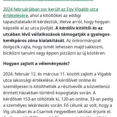
2024 februárjában sor került az Egy Vígabb utca
értékelésére,
ahol a kitöltőket az eddigi
tapasztalataikról kérdeztük, illetve arról, hogy hogyan
képzelik el az utca jövőjét.
A kérdőív kitöltői és az
utcában lévő vállalkozások támogatják a gyalogos-
kerékpáros zóna kialakítását
. Az önkormányzat
dolgozik rajta, hogy ismét lehessen majd sakkozni,
biciklizni tanulni vagy éppen pizzázni az új köztéren.
Hogyan zajlott a véleményezés?
2024. február 12. és március 11. között zajlott a Vígabb
utca lakossági értékelése. A kérdőívet online és
személyesen is kitölthették a résztvevők a közvetlenül
érintett házakban történő kopogtatás során. A
kérdőívet 153-an töltötték ki, 120-an online, 33-an pedig
a személyes lekérdezés során. Fő célunk az volt, hogy a
Víg utcában és a Csarnok negyedben lakókat érjünk el.