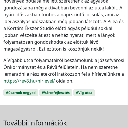
növények pótlása mellett szeretnénk az ágyások
gondozásába még aktívabban bevonni az utca lakóit. A
nyári időszakban fontos a napi szintű locsolás, ami az
idei aszályos időszakban még jobban látszott. A Pilea és
a Kortárs Ékszer Stúdió előtti ágyás például sokkal
jobban vészelte át ezt a nehéz nyarat, mert a lányok
folyamatosan gondoskodtak az előttük lévő
magaságyásról. Ezt ezúton is köszönjük nekik!
A Vígabb utca folyamatairól beszámolunk a Józsefvárosi
Önkormányzat és a Rév8 felületein. Ha nem szeretne
lemaradni a részletekről iratkozzon fel a hírlevelünkre a
https://rev8.hu/hirlevel/
oldalon.
#Csarnok negyed
#Városfejlesztés
#Víg utca
További információk