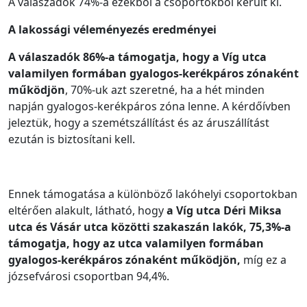
A válaszadók 74%-a ezekből a csoportokból került ki.
A lakossági véleményezés eredményei
A válaszadók 86%-a támogatja, hogy a Víg utca
valamilyen formában gyalogos-kerékpáros zónaként
működjön
, 70%-uk azt szeretné, ha a hét minden
napján gyalogos-kerékpáros zóna lenne. A kérdőívben
jeleztük, hogy a szemétszállítást és az áruszállítást
ezután is biztosítani kell.
Ennek támogatása a különböző lakóhelyi csoportokban
eltérően alakult, látható, hogy
a Víg utca Déri Miksa
utca és Vásár utca közötti szakaszán lakók, 75,3%-a
támogatja, hogy az utca valamilyen formában
gyalogos-kerékpáros zónaként működjön,
míg ez a
józsefvárosi csoportban 94,4%.