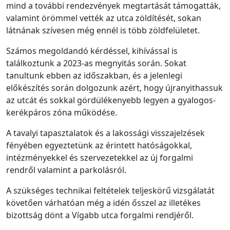
mind a további rendezvények megtartását támogatták,
valamint örömmel vették az utca zöldítését, sokan
látnának szívesen még ennél is több zöldfelületet.
Számos megoldandó kérdéssel, kihívással is
találkoztunk a 2023-as megnyitás során. Sokat
tanultunk ebben az időszakban, és a jelenlegi
előkészítés során dolgozunk azért, hogy újranyithassuk
az utcát és sokkal gördülékenyebb legyen a gyalogos-
kerékpáros zóna működése.
A tavalyi tapasztalatok és a lakossági visszajelzések
fényében egyeztetünk az érintett hatóságokkal,
intézményekkel és szervezetekkel az új forgalmi
rendről valamint a parkolásról.
A szükséges technikai feltételek teljeskörű vizsgálatát
követően várhatóan még a idén ősszel az illetékes
bizottság dönt a Vígabb utca forgalmi rendjéről.