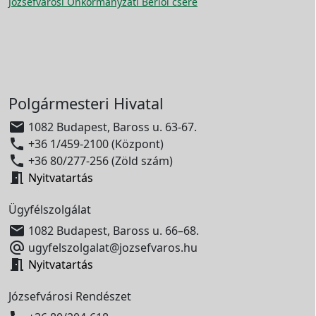
Józsefvárosi Önkormányzati Bérlői csere
Polgármesteri Hivatal

1082 Budapest, Baross u. 63-67.

+36 1/459-2100 (Központ)

+36 80/277-256 (Zöld szám)

Nyitvatartás
Ügyfélszolgálat

1082 Budapest, Baross u. 66–68.

ugyfelszolgalat@jozsefvaros.hu

Nyitvatartás
Józsefvárosi Rendészet