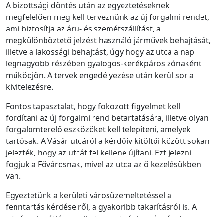
A bizottsági döntés után az egyeztetéseknek
megfelelően meg kell terveznünk az új forgalmi rendet,
ami biztosítja az áru- és szemétszállítást, a
megkülönböztető jelzést használó járművek behajtását,
illetve a lakossági behajtást, úgy hogy az utca a nap
legnagyobb részében gyalogos-kerékpáros zónaként
működjön. A tervek engedélyezése után kerül sor a
kivitelezésre.
Fontos tapasztalat, hogy fokozott figyelmet kell
fordítani az új forgalmi rend betartatására, illetve olyan
forgalomterelő eszközöket kell telepíteni, amelyek
tartósak. A Vásár utcáról a kérdőív kitöltői között sokan
jelezték, hogy az utcát fel kellene újítani. Ezt jelezni
fogjuk a Fővárosnak, mivel az utca az ő kezelésükben
van.
Egyeztetünk a kerületi városüzemeltetéssel a
fenntartás kérdéseiről, a gyakoribb takarításról is. A