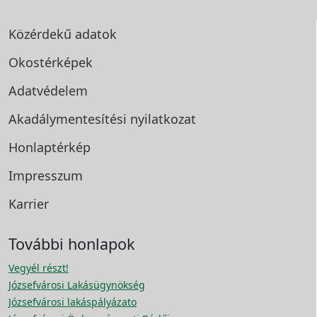
Közérdekű adatok
Okostérképek
Adatvédelem
Akadálymentesítési
nyilatkozat
Honlaptérkép
Impresszum
Karrier
További honlapok
Vegyél részt!
Józsefvárosi Lakásügynökség
Józsefvárosi lakáspályázato