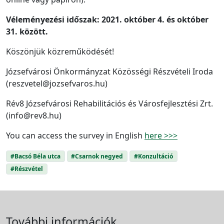
Véleményezési időszak: 2021. október 4. és október
31. között.
Köszönjük közreműködését!
Józsefvárosi Önkormányzat Közösségi Részvételi Iroda
(reszvetel@jozsefvaros.hu)
Rév8 Józsefvárosi Rehabilitációs és Városfejlesztési Zrt.
(info@rev8.hu)
You can access the survey in English
here >>>
#Bacsó Béla utca
#Csarnok negyed
#Konzultáció
#Részvétel
További információk