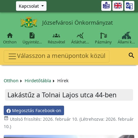
Ugrás a fő tartalomra

Kapcsolat
Józsefvárosi Önkormányzat




Otthon
Ügyintéz…
Részvétel
Átláthat…
Pázmány
Állami k…
Válasszon a menüpontok közül

Otthon
Hirdetőtábla
Hírek
Lakástűz a Tolnai Lajos utca 44-ben
Megosztás Facebook-on

Utolsó frissítés:
2026. február 10.
(Létrehozva:
2026. február
10.
)