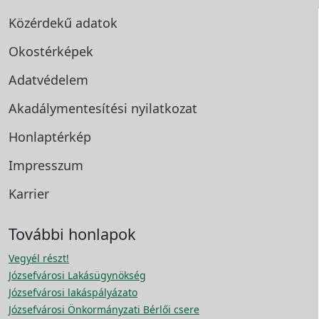
Közérdekű adatok
Okostérképek
Adatvédelem
Akadálymentesítési
nyilatkozat
Honlaptérkép
Impresszum
Karrier
További honlapok
Vegyél részt!
Józsefvárosi Lakásügynökség
Józsefvárosi lakáspályázato
Józsefvárosi Önkormányzati Bérlői csere