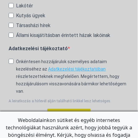
Lakótér
Kutyás ügyek
Társasházi hírek
Állami kisajátításban érintett házak lakóinak
Adatkezelési tájékoztató
Önkéntesen hozzájárulok személyes adataim
kezeléséhez az
Adatkezelési tájékoztatóban
részletezetteknek megfelelően. Megértettem, hogy
hozzájárulásom visszavonására bármikor lehetőségem
van.
A leiratkozás a hírlevél alján található linkkel lesz lehetséges.
Feliratkozom!
Weboldalainkon sütiket és egyéb internetes
technológiákat használunk azért, hogy jobbá tegyük a
For the English Newsletter, click
HERE.
böngészési élményt. Kérjük, hogy olvassa és fogadja