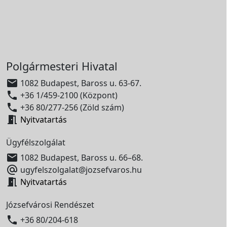
Polgármesteri Hivatal

1082 Budapest, Baross u. 63-67.

+36 1/459-2100 (Központ)

+36 80/277-256 (Zöld szám)

Nyitvatartás
Ügyfélszolgálat

1082 Budapest, Baross u. 66–68.

ugyfelszolgalat@jozsefvaros.hu

Nyitvatartás
Józsefvárosi Rendészet

+36 80/204-618