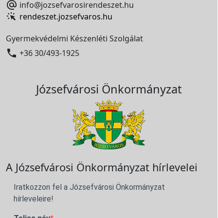

info@jozsefvarosirendeszet.hu
rendeszet.jozsefvaros.hu
Gyermekvédelmi Készenléti Szolgálat

+36 30/493-1925
Józsefvárosi Önkormányzat
A Józsefvárosi Önkormányzat hírlevelei
Iratkozzon fel a Józsefvárosi Önkormányzat
hírleveleire!