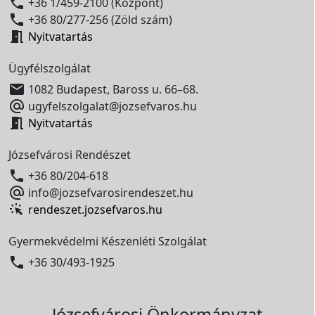

+36 1/459-2100 (Központ)

+36 80/277-256 (Zöld szám)

Nyitvatartás
Ügyfélszolgálat

1082 Budapest, Baross u. 66–68.

ugyfelszolgalat@jozsefvaros.hu

Nyitvatartás
Józsefvárosi Rendészet

+36 80/204-618

info@jozsefvarosirendeszet.hu
rendeszet.jozsefvaros.hu
Gyermekvédelmi Készenléti Szolgálat

+36 30/493-1925
Józsefvárosi Önkormányzat