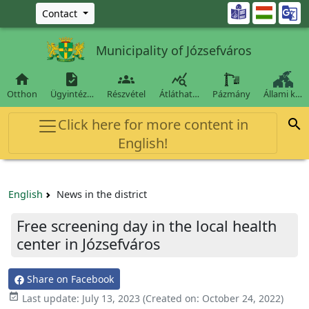
Ugrás a fő tartalomra

Contact
Municipality of Józsefváros




Otthon
Ügyintéz…
Részvétel
Átláthat…
Pázmány
Állami k…
Click here for more content in

English!
English
News in the district
Free screening day in the local health
center in Józsefváros
Share on Facebook

Last update:
July 13, 2023
(Created on:
October 24, 2022
)