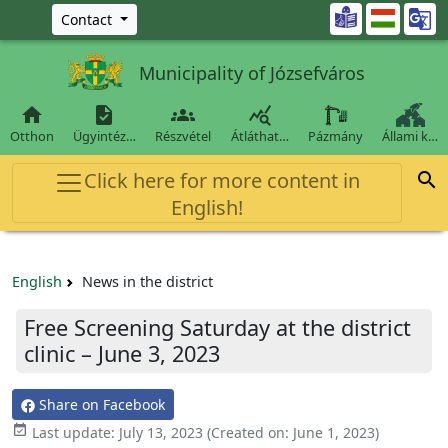
Ugrás a fő tartalomra

Contact
Municipality of Józsefváros




Otthon
Ügyintéz…
Részvétel
Átláthat…
Pázmány
Állami k…
Click here for more content in

English!
English
News in the district
Free Screening Saturday at the district
clinic – June 3, 2023
Share on Facebook

Last update:
July 13, 2023
(Created on:
June 1, 2023
)