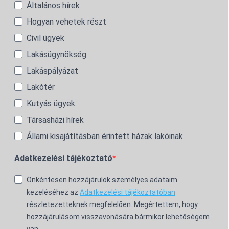
Általános hírek
Hogyan vehetek részt
Civil ügyek
Lakásügynökség
Lakáspályázat
Lakótér
Kutyás ügyek
Társasházi hírek
Állami kisajátításban érintett házak lakóinak
Adatkezelési tájékoztató
Önkéntesen hozzájárulok személyes adataim
kezeléséhez az
Adatkezelési tájékoztatóban
részletezetteknek megfelelően. Megértettem, hogy
hozzájárulásom visszavonására bármikor lehetőségem
van.