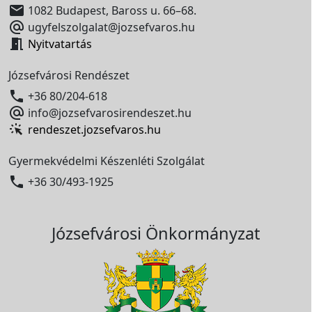

1082 Budapest, Baross u. 66–68.

ugyfelszolgalat@jozsefvaros.hu

Nyitvatartás
Józsefvárosi Rendészet

+36 80/204-618

info@jozsefvarosirendeszet.hu
rendeszet.jozsefvaros.hu
Gyermekvédelmi Készenléti Szolgálat

+36 30/493-1925
Józsefvárosi Önkormányzat