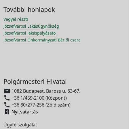
További honlapok
Vegyél részt!
Józsefvárosi Lakásügynökség
Józsefvárosi lakáspályázato
Józsefvárosi Önkormányzati Bérlői csere
Polgármesteri Hivatal

1082 Budapest, Baross u. 63-67.

+36 1/459-2100 (Központ)

+36 80/277-256 (Zöld szám)

Nyitvatartás
Ügyfélszolgálat