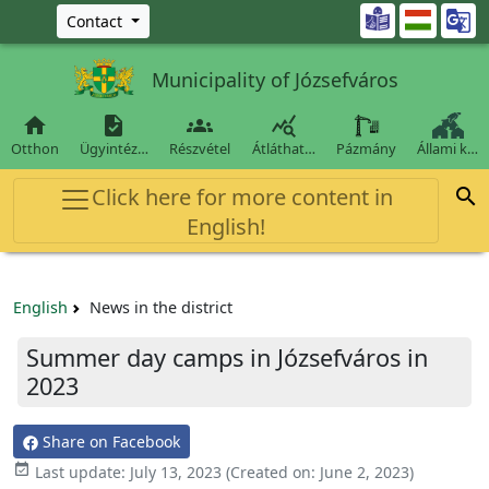
Ugrás a fő tartalomra

Contact
Municipality of Józsefváros




Otthon
Ügyintéz…
Részvétel
Átláthat…
Pázmány
Állami k…
Click here for more content in

English!
English
News in the district
Summer day camps in Józsefváros in
2023
Share on Facebook

Last update:
July 13, 2023
(Created on:
June 2, 2023
)