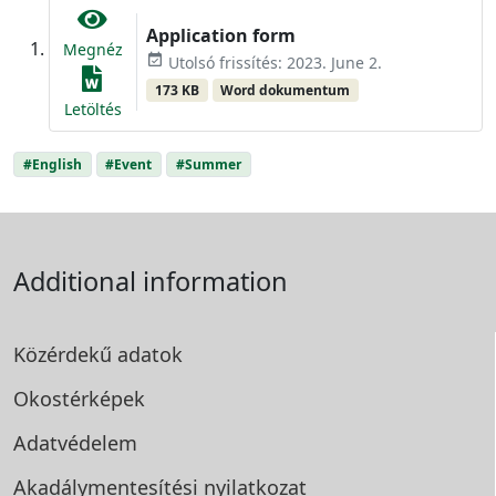
Application form
Megnéz
event_available
Utolsó frissítés: 2023. June 2.
173 KB
Word dokumentum
Letöltés
#English
#Event
#Summer
Additional information
Közérdekű adatok
Okostérképek
Adatvédelem
Akadálymentesítési
nyilatkozat