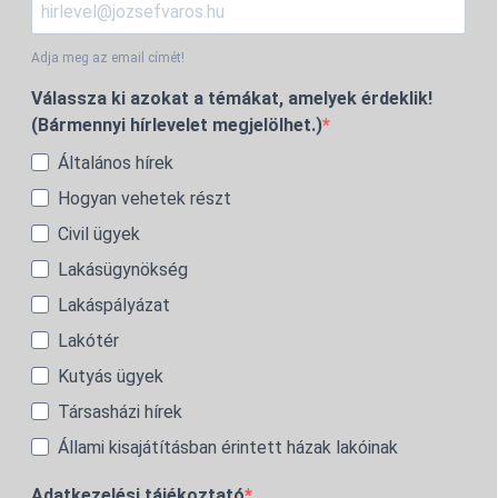
Adja meg az email címét!
Válassza ki azokat a témákat, amelyek érdeklik!
(Bármennyi hírlevelet megjelölhet.)
Általános hírek
Hogyan vehetek részt
Civil ügyek
Lakásügynökség
Lakáspályázat
Lakótér
Kutyás ügyek
Társasházi hírek
Állami kisajátításban érintett házak lakóinak
Adatkezelési tájékoztató