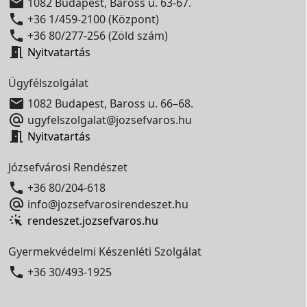

1082 Budapest, Baross u. 63-67.

+36 1/459-2100 (Központ)

+36 80/277-256 (Zöld szám)

Nyitvatartás
Ügyfélszolgálat

1082 Budapest, Baross u. 66–68.

ugyfelszolgalat@jozsefvaros.hu

Nyitvatartás
Józsefvárosi Rendészet

+36 80/204-618

info@jozsefvarosirendeszet.hu
rendeszet.jozsefvaros.hu
Gyermekvédelmi Készenléti Szolgálat

+36 30/493-1925