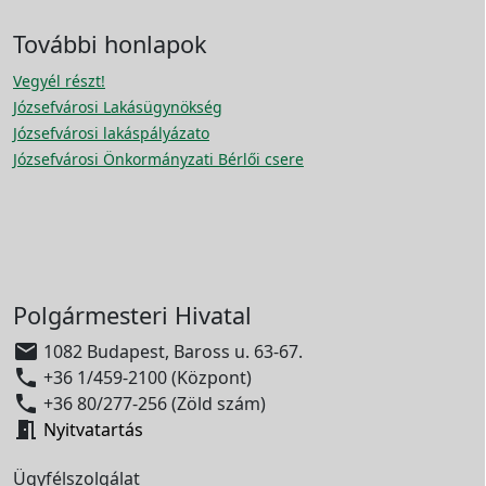
További honlapok
Vegyél részt!
Józsefvárosi Lakásügynökség
Józsefvárosi lakáspályázato
Józsefvárosi Önkormányzati Bérlői csere
Polgármesteri Hivatal

1082 Budapest, Baross u. 63-67.

+36 1/459-2100 (Központ)

+36 80/277-256 (Zöld szám)

Nyitvatartás
Ügyfélszolgálat