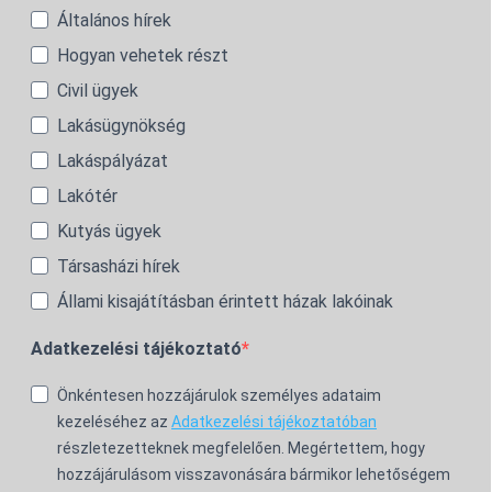
Általános hírek
Hogyan vehetek részt
Civil ügyek
Lakásügynökség
Lakáspályázat
Lakótér
Kutyás ügyek
Társasházi hírek
Állami kisajátításban érintett házak lakóinak
Adatkezelési tájékoztató
Önkéntesen hozzájárulok személyes adataim
kezeléséhez az
Adatkezelési tájékoztatóban
részletezetteknek megfelelően. Megértettem, hogy
hozzájárulásom visszavonására bármikor lehetőségem