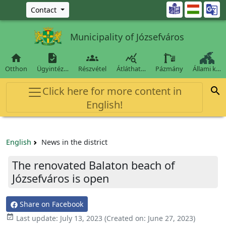
Ugrás a fő tartalomra

Contact
Municipality of Józsefváros




Otthon
Ügyintéz…
Részvétel
Átláthat…
Pázmány
Állami k…
Click here for more content in

English!
English
News in the district
The renovated Balaton beach of
Józsefváros is open
Share on Facebook

Last update:
July 13, 2023
(Created on:
June 27, 2023
)