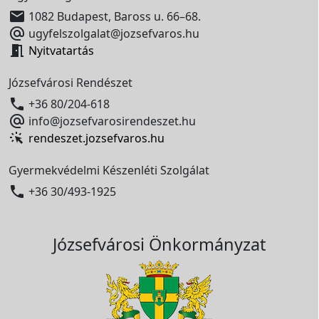

1082 Budapest, Baross u. 66–68.

ugyfelszolgalat@jozsefvaros.hu

Nyitvatartás
Józsefvárosi Rendészet

+36 80/204-618

info@jozsefvarosirendeszet.hu
rendeszet.jozsefvaros.hu
Gyermekvédelmi Készenléti Szolgálat

+36 30/493-1925
Józsefvárosi Önkormányzat