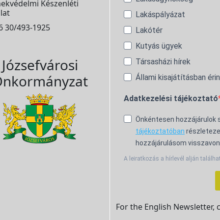
ekvédelmi Készenléti
lat
Lakáspályázat
6 30/493-1925
Lakótér
Kutyás ügyek
Józsefvárosi
Társasházi hírek
nkormányzat
Állami kisajátításban éri
Adatkezelési tájékoztató
Önkéntesen hozzájárulok
tájékoztatóban
részleteze
hozzájárulásom visszavon
A leiratkozás a hírlevél alján találha
For the English Newsletter, 