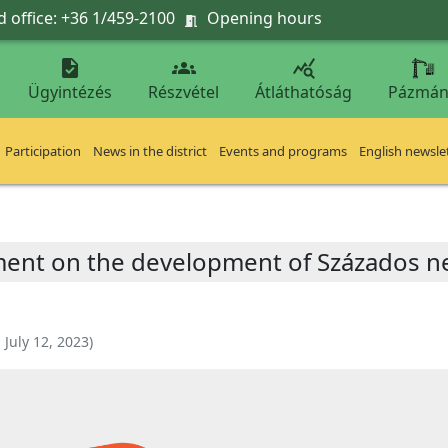
 office: +36 1/459-2100
Opening hours




Ügyintézés
Részvétel
Átláthatóság
Pázmán
Participation
News in the district
Events and programs
English newsle
ment on the development of Százados ne
:
July 12, 2023
)