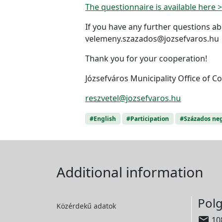
The questionnaire is available here 
If you have any further questions a
velemeny.szazados@jozsefvaros.hu
Thank you for your cooperation!
Józsefváros Municipality Office of 
reszvetel@jozsefvaros.hu
#English
#Participation
#Százados ne
Additional information
Polg
Közérdekű adatok

108