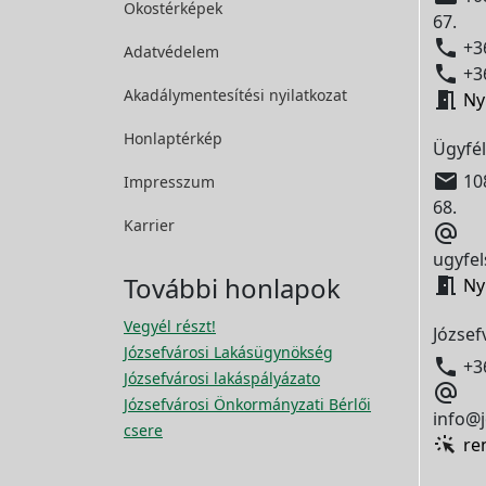
Okostérképek
67.

+36
Adatvédelem

+36
Akadálymentesítési
nyilatkozat

Ny
Honlaptérkép
Ügyfél

108
Impresszum
68.
Karrier

ugyfel
További honlapok

Ny
Vegyél részt!
József
Józsefvárosi Lakásügynökség

+3
Józsefvárosi lakáspályázato

Józsefvárosi Önkormányzati Bérlői
info@j
csere
re