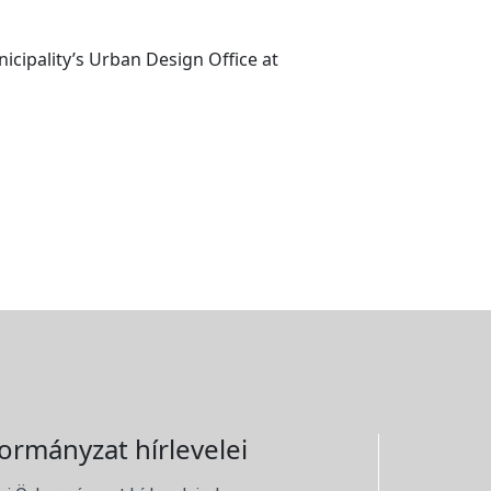
cipality’s Urban Design Office at
ormányzat hírlevelei