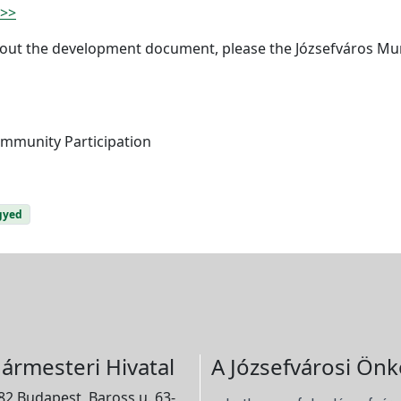
>>>
bout the development document, please the Józsefváros Muni
Community Participation
gyed
ármesteri Hivatal
A Józsefvárosi Önk
2 Budapest, Baross u. 63-