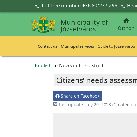
Ugrás a fő tartalomra
Toll-free number: +36 80/277-256
Head



Municipality of
Józsefváros
Otthon
Contact us
Municipal services
Guide to Józsefváros
English
News in the district
Citizens’ needs assess
Share on Facebook

Last update:
July 20, 2023
(Created on