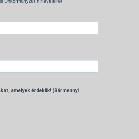
si Önkormányzat hírleveleire!
kat, amelyek érdeklik! (Bármennyi