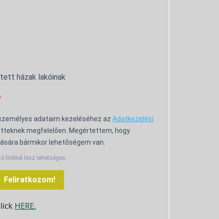
ntett házak lakóinak
 személyes adataim kezeléséhez az
Adatkezelési
tteknek megfelelően. Megértettem, hogy
ására bármikor lehetőségem van.
tó linkkel lesz lehetséges.
Feliratkozom!
click
HERE.