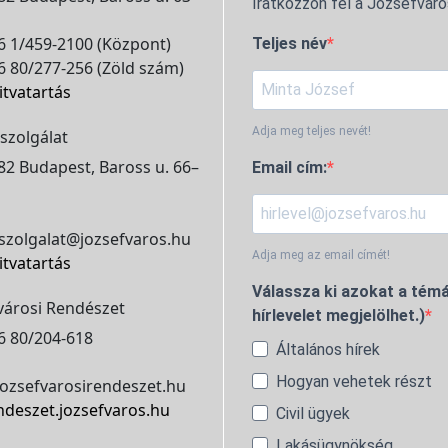
Iratkozzon fel a Józsefváro
 1/459-2100 (Központ)
Teljes név
 80/277-256 (Zöld szám)
itvatartás
Adja meg teljes nevét!
szolgálat
2 Budapest, Baross u. 66–
Email cím:
szolgalat@jozsefvaros.hu
Adja meg az email címét!
itvatartás
Válassza ki azokat a témá
városi Rendészet
hírlevelet megjelölhet.)
6 80/204-618
Általános hírek
Hogyan vehetek részt
ozsefvarosirendeszet.hu
ndeszet.jozsefvaros.hu
Civil ügyek
Lakásügynökség