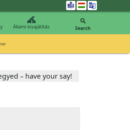


y
Állami kisajátítás
Search
tter
gyed – have your say!