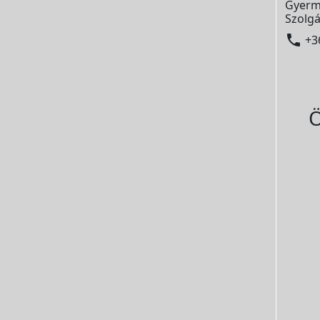
Gyerm
Szolgá

+3
Ö