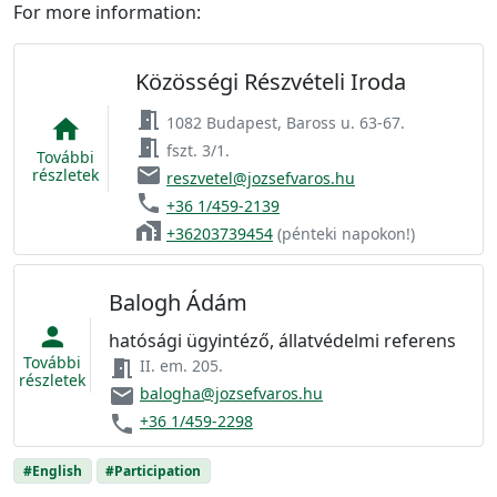
For more information:
Közösségi Részvételi Iroda
meeting_room
1082 Budapest, Baross u. 63-67.
home
meeting_room
fszt. 3/1.
További
email
részletek
reszvetel@jozsefvaros.hu
phone
+36 1/459-2139
home_work
+36203739454
(pénteki napokon!)
Balogh Ádám
person
hatósági ügyintéző, állatvédelmi referens
További
meeting_room
II. em. 205.
részletek
email
balogha@jozsefvaros.hu
phone
+36 1/459-2298
#English
#Participation