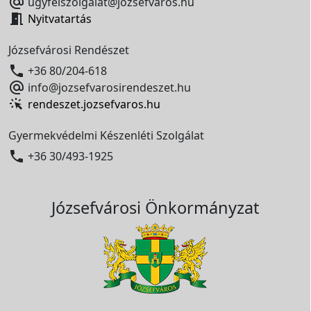

ugyfelszolgalat@jozsefvaros.hu

Nyitvatartás
Józsefvárosi Rendészet

+36 80/204-618

info@jozsefvarosirendeszet.hu
rendeszet.jozsefvaros.hu
Gyermekvédelmi Készenléti Szolgálat

+36 30/493-1925
Józsefvárosi Önkormányzat