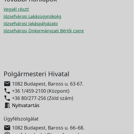
Vegyél részt!
Józsefvárosi Lakásügynökség
Józsefvárosi lakáspályázato
Józsefvárosi Önkormányzati Bérlői csere
Polgármesteri Hivatal

1082 Budapest, Baross u. 63-67.

+36 1/459-2100 (Központ)

+36 80/277-256 (Zöld szám)

Nyitvatartás
Ügyfélszolgálat

1082 Budapest, Baross u. 66–68.