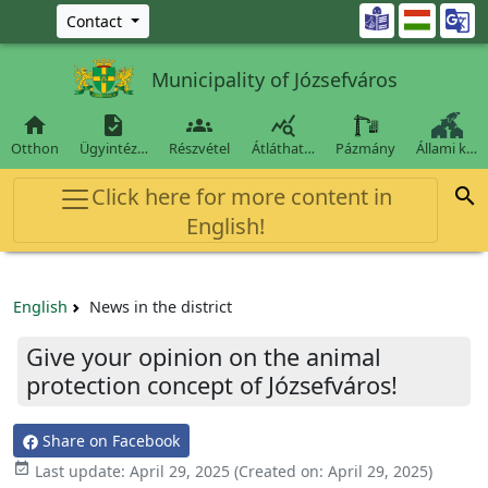
Ugrás a fő tartalomra

Contact
Municipality of Józsefváros




Otthon
Ügyintéz…
Részvétel
Átláthat…
Pázmány
Állami k…
Click here for more content in

English!
English
News in the district
Give your opinion on the animal
protection concept of Józsefváros!
Share on Facebook

Last update:
April 29, 2025
(Created on:
April 29, 2025
)