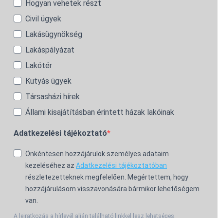
Hogyan vehetek részt
Civil ügyek
Lakásügynökség
Lakáspályázat
Lakótér
Kutyás ügyek
Társasházi hírek
Állami kisajátításban érintett házak lakóinak
Adatkezelési tájékoztató
Önkéntesen hozzájárulok személyes adataim
kezeléséhez az
Adatkezelési tájékoztatóban
részletezetteknek megfelelően. Megértettem, hogy
hozzájárulásom visszavonására bármikor lehetőségem
van.
A leiratkozás a hírlevél alján található linkkel lesz lehetséges.