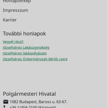
Honlaptérkép
Impresszum
Karrier
További honlapok
Vegyél részt!
Józsefvárosi Lakásügynökség
Józsefvárosi lakáspályázato
Józsefvárosi Önkormányzati Bérlői csere
Polgármesteri Hivatal

1082 Budapest, Baross u. 63-67.

+36 1/459-2100 (Központ)