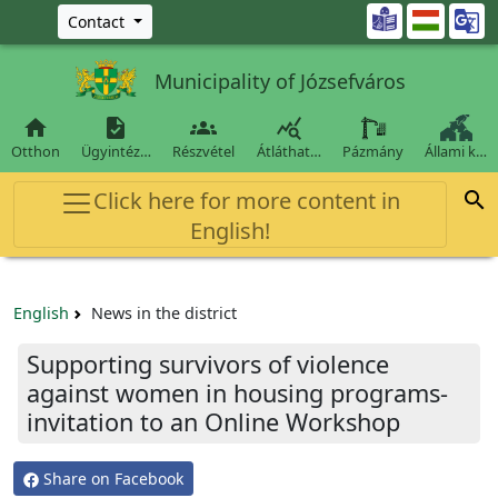
Ugrás a fő tartalomra

Contact
Municipality of Józsefváros




Otthon
Ügyintéz…
Részvétel
Átláthat…
Pázmány
Állami k…
Click here for more content in

English!
English
News in the district
Supporting survivors of violence
against women in housing programs-
invitation to an Online Workshop
Share on Facebook