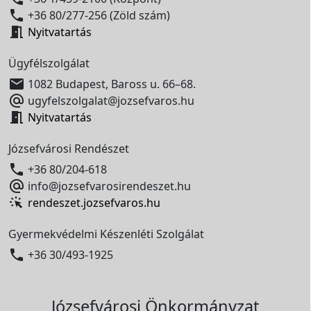

+36 80/277-256 (Zöld szám)

Nyitvatartás
Ügyfélszolgálat

1082 Budapest, Baross u. 66–68.

ugyfelszolgalat@jozsefvaros.hu

Nyitvatartás
Józsefvárosi Rendészet

+36 80/204-618

info@jozsefvarosirendeszet.hu
rendeszet.jozsefvaros.hu
Gyermekvédelmi Készenléti Szolgálat

+36 30/493-1925
Józsefvárosi Önkormányzat