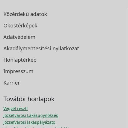
Közérdekű adatok
Okostérképek
Adatvédelem
Akadálymentesítési
nyilatkozat
Honlaptérkép
Impresszum
Karrier
További honlapok
Vegyél részt!
Józsefvárosi Lakásügynökség
Józsefvárosi lakáspályázato