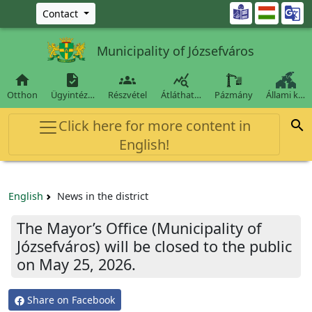
Ugrás a fő tartalomra

Contact
Municipality of Józsefváros




Otthon
Ügyintéz…
Részvétel
Átláthat…
Pázmány
Állami k…
Click here for more content in

English!
English
News in the district
The Mayor’s Office (Municipality of
Józsefváros) will be closed to the public
on May 25, 2026.
Share on Facebook