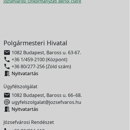
Józsefvárosi Önkormányzati Bérlői csere
Polgármesteri Hivatal

1082 Budapest, Baross u. 63-67.

+36 1/459-2100 (Központ)

+36 80/277-256 (Zöld szám)

Nyitvatartás
Ügyfélszolgálat

1082 Budapest, Baross u. 66–68.

ugyfelszolgalat@jozsefvaros.hu

Nyitvatartás
Józsefvárosi Rendészet