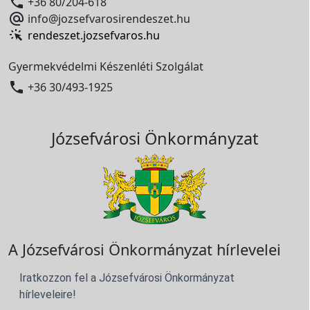

+36 80/204-618

info@jozsefvarosirendeszet.hu
rendeszet.jozsefvaros.hu
Gyermekvédelmi Készenléti Szolgálat

+36 30/493-1925
Józsefvárosi Önkormányzat
A Józsefvárosi Önkormányzat hírlevelei
Iratkozzon fel a Józsefvárosi Önkormányzat
hírleveleire!