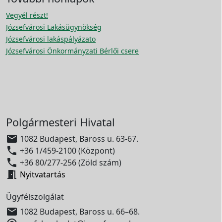
Vegyél részt!
Józsefvárosi Lakásügynökség
Józsefvárosi lakáspályázato
Józsefvárosi Önkormányzati Bérlői csere
Polgármesteri Hivatal

1082 Budapest, Baross u. 63-67.

+36 1/459-2100 (Központ)

+36 80/277-256 (Zöld szám)

Nyitvatartás
Ügyfélszolgálat

1082 Budapest, Baross u. 66–68.