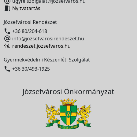

ugyfelszolgalat@jozsefvaros.hu

Nyitvatartás
Józsefvárosi Rendészet

+36 80/204-618

info@jozsefvarosirendeszet.hu
rendeszet.jozsefvaros.hu
Gyermekvédelmi Készenléti Szolgálat

+36 30/493-1925
Józsefvárosi Önkormányzat