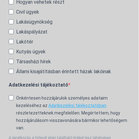
Hogyan vehetek részt
Civil ügyek
Lakásügynökség
Lakáspályázat
Lakótér
Kutyás ügyek
Társasházi hírek
Állami kisajátításban érintett házak lakóinak
Adatkezelési tájékoztató
Önkéntesen hozzájárulok személyes adataim
kezeléséhez az
Adatkezelési tájékoztatóban
részletezetteknek megfelelően. Megértettem, hogy
hozzájárulásom visszavonására bármikor lehetőségem
van.
A leiratkozás a hírlevél alján található linkkel lesz lehetséges.