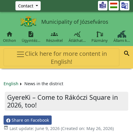
Ugrás a fő tartalomra

Contact
Municipality of Józsefváros




Otthon
Ügyintéz…
Részvétel
Átláthat…
Pázmány
Állami k…
Click here for more content in

English!
English
News in the district
GyereKi – Come to Rákóczi Square in
2026, too!
Share on Facebook

Last update:
June 9, 2026
(Created on:
May 26, 2026
)