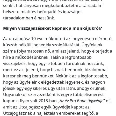
senkit hátrányosan megkülönböztetni a társadalmi
helyzete miatt és befogadó és igazságos
társadalomban élhessünk.
Milyen visszajelzéseket kapnak a munkájukról?
Az utcajogász 10 éve működteti az ingyenesen elérhető,
küszöb nélküli jogsegély szolgáltatását. Ügyfeleink
száma folyamatosan nő, ami azt jelenti, hogy elterjedt a
híre a működésünknek. Talán a legfontosabb
visszajelzés, hogy egyre többen fordulnak hozzánk,
mert ez azt jelenti, hogy bíznak bennünk, bizalommal
keresnek meg bennünket. Nekünk az a legfontosabb,
hogy az ügyfeleink elégedettek legyenek, és nagyon
jólesik egy-egy sikeres ügy után látni, ahogy örülnek.
Ugyanakkor szervezetként is egyre több elismerést
kapunk. Ilyen volt 2018-ban „
Az év Pro Bono ügyvédje
” díj,
amit az Utcajogász egyik ügyvédje kapott az
Utcajogásznak a hajléktalan embereket segítő, a