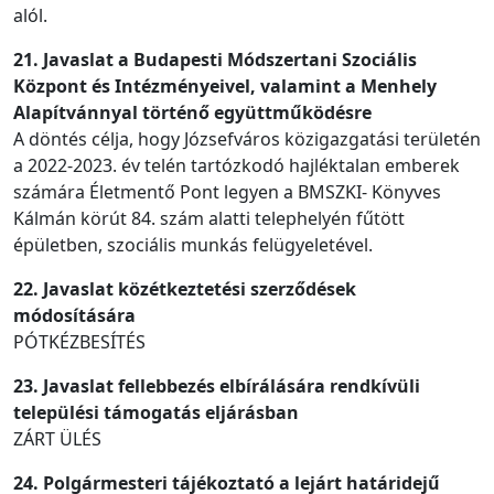
alól.
21. Javaslat a Budapesti Módszertani Szociális
Központ és Intézményeivel, valamint a Menhely
Alapítvánnyal történő együttműködésre
A döntés célja, hogy Józsefváros közigazgatási területén
a 2022-2023. év telén tartózkodó hajléktalan emberek
számára Életmentő Pont legyen a BMSZKI- Könyves
Kálmán körút 84. szám alatti telephelyén fűtött
épületben, szociális munkás felügyeletével.
22. Javaslat közétkeztetési szerződések
módosítására
PÓTKÉZBESÍTÉS
23. Javaslat fellebbezés elbírálására rendkívüli
települési támogatás eljárásban
ZÁRT ÜLÉS
24. Polgármesteri tájékoztató a lejárt határidejű