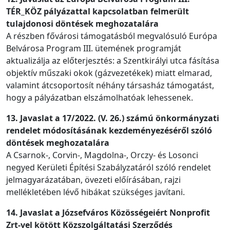
TÉR_KÖZ pályázattal kapcsolatban felmerült
tulajdonosi döntések meghozatalára
A részben fővárosi támogatásból megvalósuló Európa
Belvárosa Program III. ütemének programját
aktualizálja az előterjesztés: a Szentkirályi utca fásítása
objektív műszaki okok (gázvezetékek) miatt elmarad,
valamint átcsoportosít néhány társasház támogatást,
hogy a pályázatban elszámolhatóak lehessenek.
13. Javaslat a 17/2022. (V. 26.) számú önkormányzati
rendelet módosításának kezdeményezéséről szóló
döntések meghozatalára
A Csarnok-, Corvin-, Magdolna-, Orczy- és Losonci
negyed Kerületi Építési Szabályzatáról szóló rendelet
jelmagyarázatában, övezeti előírásában, rajzi
mellékletében lévő hibákat szükséges javítani.
14. Javaslat a Józsefváros Közösségeiért Nonprofit
Zrt-vel kötött Közszolgáltatási Szerződés