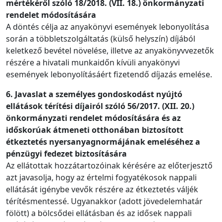
mértékéről szóló 18/2018. (VII. 18.) önkormányzati
rendelet módosítására
A döntés célja az anyakönyvi események lebonyolítása
során a többletszolgáltatás (külső helyszín) díjából
keletkező bevétel növelése, illetve az anyakönyvvezetők
részére a hivatali munkaidőn kívüli anyakönyvi
események lebonyolításáért fizetendő díjazás emelése.
6. Javaslat a személyes gondoskodást nyújtó
ellátások térítési díjairól szóló 56/2017. (XII. 20.)
önkormányzati rendelet módosítására és az
időskorúak átmeneti otthonában biztosított
étkeztetés nyersanyagnormájának emeléséhez a
pénzügyi fedezet biztosítására
Az ellátottak hozzátartozóinak kérésére az előterjesztő
azt javasolja, hogy az értelmi fogyatékosok nappali
ellátását igénybe vevők részére az étkeztetés váljék
térítésmentessé. Ugyanakkor (adott jövedelemhatár
fölött) a bölcsődei ellátásban és az idősek nappali