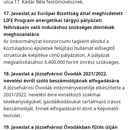
utca 17. Kádár Béla festőművésznek.
17. Javaslat az Európai Bizottság által meghirdetett
LIFE Program energetikai tárgyú pályázati
felhívásain való induláshoz szükséges döntések
meghozatalára
Az önkormányzat konzorciumi tagként elindul a
Köztulajdonú épületek felújítási hullámát elősegítő
struktúrák kiépítése című pályázaton. A pályázat
megvalósításához 6.400.000 forint önrész szükséges.
18. Javaslat a Józsefvárosi Óvodák 2021/2022.
nevelési évről szóló beszámolójának elfogadására
A Józsefvárosi Óvodák intézményvezetője elkészítette a
2021/2022. nevelési évre vonatkozó szakmai
tevékenységüket, gazdálkodásukat tartalmazó írásos
beszámolóját. Ennek elfogadásáról dönt a Képviselő-
testület.
19. Javaslat a Józsefvárosi Óvodákban fűtés útján