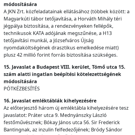
módosítására
A JKN Zrt. közfeladatainak ellátásához (többek között: a
Magyarkúti tábor tetőjavítása, a Horváth Mihály téri
jégpálya biztosítása, a rendezvényeken fellépők,
technikusok KATA adójának megszűnése, a H13
tetőjavítási munkái, a Józsefváros Újság
nyomdaköltségének drasztikus emelkedése miatt)
plusz 42 millió forint forrás biztosítása szükséges.
15. Javaslat a Budapest VIII. kerület, Tömő utca 15.
szám alatti ingatlan beépítési kötelezettségének
módosítására
PÓTKÉZBESÍTÉS
16. Javaslat emléktáblák kihelyezésére
Az előterjesztő három új emléktábla kihelyezésére tesz
javaslatot: Práter utca 9. Mednyánszky László
festőművésznek; Bókay János utca 56. Sir Frederick
Bantingnak, az inzulin felfedezőjének; Bródy Sándor