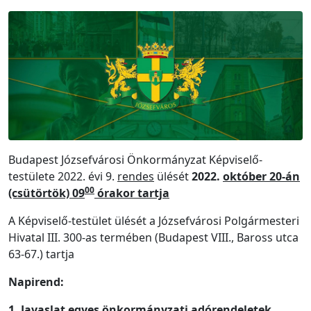
Budapest Józsefvárosi Önkormányzat Képviselő-
testülete 2022. évi 9.
rendes
ülését
2022.
október 20-án
00
(csütörtök) 09
órakor tartja
A Képviselő-testület ülését a Józsefvárosi Polgármesteri
Hivatal III. 300-as termében (Budapest VIII., Baross utca
63-67.) tartja
Napirend:
1. Javaslat egyes önkormányzati adórendeletek