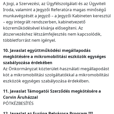
A Jogi, a Szervezési, az Ügyfélszolgálati és az Ügyviteli
Iroda, valamint a Jegyzői Referatúra magas minőségű
munkavégzését a jegyző – a Jegyzői Kabineten keresztül
– egy integrált rendszerben, kabinetvezető
közreműködésével kívánja elősegíteni. Az
átszervezéshez létszámfejlesztés nem kapcsolódik,
többletforrást nem igényel.
10. Javaslat együttműködési megállapodás
megkötésére a mikromobilitási eszközök egységes
szabályozása érdekében
Az Önkormányzat közterület-használati megállapodást
köt a mikromobilitási szolgáltatókkal a mikromobilitási
eszközök egységes szabályozása érdekében.
11. Javaslat Támogatói Szerződés megkötésére a
Corvin Áruházzal
PÓTKÉZBESÍTÉS
12. Javaslat az Európa Belvárosa Program III.