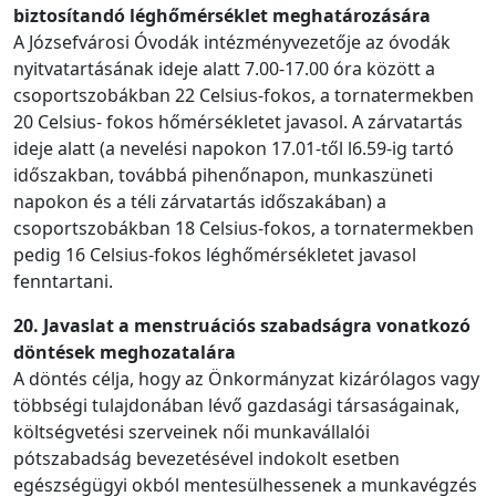
biztosítandó léghőmérséklet meghatározására
A Józsefvárosi Óvodák intézményvezetője az óvodák
nyitvatartásának ideje alatt 7.00-17.00 óra között a
csoportszobákban 22 Celsius-fokos, a tornatermekben
20 Celsius- fokos hőmérsékletet javasol. A zárvatartás
ideje alatt (a nevelési napokon 17.01-től l6.59-ig tartó
időszakban, továbbá pihenőnapon, munkaszüneti
napokon és a téli zárvatartás időszakában) a
csoportszobákban 18 Celsius-fokos, a tornatermekben
pedig 16 Celsius-fokos léghőmérsékletet javasol
fenntartani.
20. Javaslat a menstruációs szabadságra vonatkozó
döntések meghozatalára
A döntés célja, hogy az Önkormányzat kizárólagos vagy
többségi tulajdonában lévő gazdasági társaságainak,
költségvetési szerveinek női munkavállalói
pótszabadság bevezetésével indokolt esetben
egészségügyi okból mentesülhessenek a munkavégzés