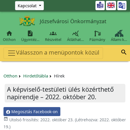
Ugrás a fő tartalomra

Kapcsolat
Józsefvárosi Önkormányzat




Otthon
Ügyintéz…
Részvétel
Átláthat…
Pázmány
Állami k…
Válasszon a menüpontok közül

Otthon
Hirdetőtábla
Hírek
A képviselő-testületi ülés közérthető
napirendje – 2022. október 20.
Megosztás Facebook-on

Utolsó frissítés:
2022. október 23.
(Létrehozva:
2022. október
19.
)