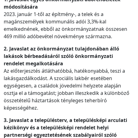
módosítására
2023. január 1-től az építmény-, a telek és a
magánszemélyek kommunális adói 3,3%-kal
emelkednének, ebből az önkormányzatnak összesen
469 millió adóbevétel növekménye származna.
2. Javaslat az önkormányzat tulajdonában álló
lakások bérbeadásáról szóló önkormányzati
rendelet megalkotására
Az előterjesztés átláthatóbbá, hatékonyabbá, teszi a
lakásgazdálkodást. A szociális lakbér esetében
egységesen, a családok jövedelmi helyzete alapján
osztja el a támogatást; jobban illeszkedik a különböző
összetételű háztartások tényleges teherbíró
képességéhez.
3. Javaslat a településterv, a településképi arculati
kézikönyv és a településképi rendelet helyi
partnerségi egyeztetésének szabályairól szóló