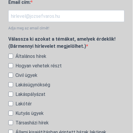
Email cím:
Adja meg az email címét!
Válassza ki azokat a témákat, amelyek érdeklik!
(Bármennyi hírlevelet megjelölhet.)
Általános hírek
Hogyan vehetek részt
Civil ügyek
Lakásügynökség
Lakáspályázat
Lakótér
Kutyás ügyek
Társasházi hírek
Állami kisajátításban érintett házak lakóinak