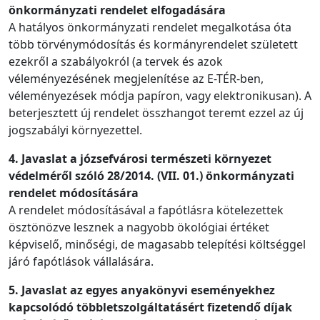
önkormányzati rendelet elfogadására
A hatályos önkormányzati rendelet megalkotása óta
több törvénymódosítás és kormányrendelet született
ezekről a szabályokról (a tervek és azok
véleményezésének megjelenítése az E-TÉR-ben,
véleményezések módja papíron, vagy elektronikusan). A
beterjesztett új rendelet összhangot teremt ezzel az új
jogszabályi környezettel.
4. Javaslat a józsefvárosi természeti környezet
védelméről szóló 28/2014. (VII. 01.) önkormányzati
rendelet módosítására
A rendelet módosításával a fapótlásra kötelezettek
ösztönözve lesznek a nagyobb ökológiai értéket
képviselő, minőségi, de magasabb telepítési költséggel
járó fapótlások vállalására.
5. Javaslat az egyes anyakönyvi eseményekhez
kapcsolódó többletszolgáltatásért fizetendő díjak