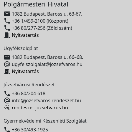
Polgármesteri Hivatal

1082 Budapest, Baross u. 63-67.

+36 1/459-2100 (Központ)

+36 80/277-256 (Zöld szám)

Nyitvatartás
Ügyfélszolgálat

1082 Budapest, Baross u. 66–68.

ugyfelszolgalat@jozsefvaros.hu

Nyitvatartás
Józsefvárosi Rendészet

+36 80/204-618

info@jozsefvarosirendeszet.hu
rendeszet.jozsefvaros.hu
Gyermekvédelmi Készenléti Szolgálat

+36 30/493-1925