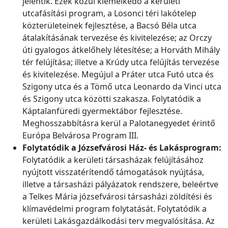
jelentik. Ezek közül kiemelkedő a kerületi
utcafásítási program, a Losonci téri lakótelep
közterületeinek fejlesztése, a Bacsó Béla utca
átalakításának tervezése és kivitelezése; az Orczy
úti gyalogos átkelőhely létesítése; a Horváth Mihály
tér felújítása; illetve a Krúdy utca felújítás tervezése
és kivitelezése. Megújul a Práter utca Futó utca és
Szigony utca és a Tömő utca Leonardo da Vinci utca
és Szigony utca közötti szakasza. Folytatódik a
Káptalanfüredi gyermektábor fejlesztése.
Meghosszabbításra kerül a Palotanegyedet érintő
Európa Belvárosa Program III.
Folytatódik a Józsefvárosi Ház- és Lakásprogram:
Folytatódik a kerületi társasházak felújításához
nyújtott visszatérítendő támogatások nyújtása,
illetve a társasházi pályázatok rendszere, beleértve
a Telkes Mária józsefvárosi társasházi zöldítési és
klímavédelmi program folytatását. Folytatódik a
kerületi Lakásgazdálkodási terv megvalósítása. Az