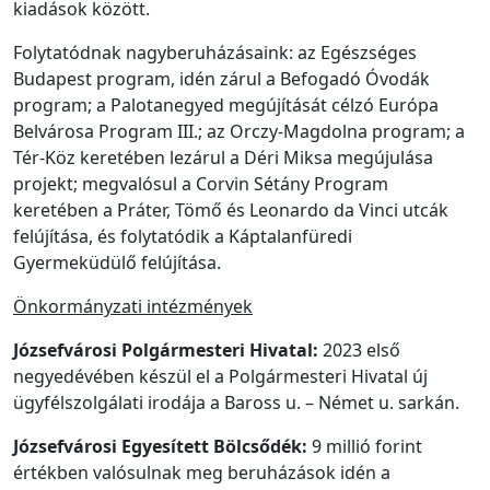
kiadások között.
Folytatódnak nagyberuházásaink: az Egészséges
Budapest program, idén zárul a Befogadó Óvodák
program; a Palotanegyed megújítását célzó Európa
Belvárosa Program III.; az Orczy-Magdolna program; a
Tér-Köz keretében lezárul a Déri Miksa megújulása
projekt; megvalósul a Corvin Sétány Program
keretében a Práter, Tömő és Leonardo da Vinci utcák
felújítása, és folytatódik a Káptalanfüredi
Gyermeküdülő felújítása.
Önkormányzati intézmények
Józsefvárosi Polgármesteri Hivatal:
2023 első
negyedévében készül el a Polgármesteri Hivatal új
ügyfélszolgálati irodája a Baross u. – Német u. sarkán.
Józsefvárosi Egyesített Bölcsődék:
9 millió forint
értékben valósulnak meg beruházások idén a