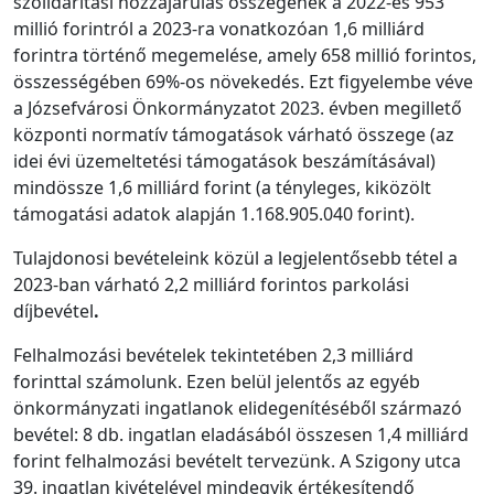
szolidaritási hozzájárulás összegének a 2022-es 953
millió forintról a 2023-ra vonatkozóan 1,6 milliárd
forintra történő megemelése, amely 658 millió forintos,
összességében 69%-os növekedés. Ezt figyelembe véve
a Józsefvárosi Önkormányzatot 2023. évben megillető
központi normatív támogatások várható összege (az
idei évi üzemeltetési támogatások beszámításával)
mindössze 1,6 milliárd forint (a tényleges, kiközölt
támogatási adatok alapján 1.168.905.040 forint).
Tulajdonosi bevételeink közül a legjelentősebb tétel a
2023-ban várható 2,2 milliárd forintos parkolási
díjbevétel
.
Felhalmozási bevételek tekintetében 2,3 milliárd
forinttal számolunk. Ezen belül jelentős az egyéb
önkormányzati ingatlanok elidegenítéséből származó
bevétel: 8 db. ingatlan eladásából összesen 1,4 milliárd
forint felhalmozási bevételt tervezünk. A Szigony utca
39. ingatlan kivételével mindegyik értékesítendő