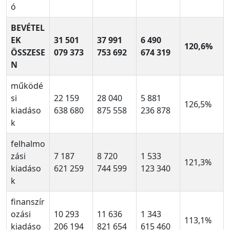
ó
BEVÉTEL
EK
31 501
37 991
6 490
120,6%
ÖSSZESE
079 373
753 692
674 319
N
működé
si
22 159
28 040
5 881
126,5%
kiadáso
638 680
875 558
236 878
k
felhalmo
zási
7 187
8 720
1 533
121,3%
kiadáso
621 259
744 599
123 340
k
finanszír
ozási
10 293
11 636
1 343
113,1%
kiadáso
206 194
821 654
615 460