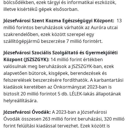
bölcsődékben, ezek tárgyi és informatikai eszközök,
illetve kisértékű gépek elsősorban.
Józsefvárosi Szent Kozma Egészségügyi Központ:
13
millió forintos beruházások várhatók az Auróra utcai
szakrendelőben, ezek között szerepel egy
szállítógépjármű beszerzése 7 millió forintért.
Józsefvárosi Szociális Szolgáltató és Gyermekjóléti
Központ (JSZSZGYK):
14 millió forint értékben
valósulnak meg beruházások a JSZSZGYK-ban, ezek
alapvetően bútorok, kisgépek, berendezések és
felszerelések beszerzésére fordíthatók. A karbantartási
kiadások keretében az Önkormányzat 2023-ban is
biztosít 20 millió forintot 5 db. LÉLEK-lakás állapotának
helyreállítására.
Józsefvárosi Óvodák:
A 2023-ban a Józsefvárosi
Óvodák összesen 263 millió forint beruházási, 320 millió
forint felújítási kiadással tervezhet. Ezek között is