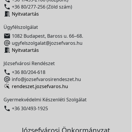

+36 80/277-256 (Zöld szám)

Nyitvatartás
Ügyfélszolgálat

1082 Budapest, Baross u. 66–68.

ugyfelszolgalat@jozsefvaros.hu

Nyitvatartás
Józsefvárosi Rendészet

+36 80/204-618

info@jozsefvarosirendeszet.hu
rendeszet.jozsefvaros.hu
Gyermekvédelmi Készenléti Szolgálat

+36 30/493-1925
Józsefvárosi Önkormányzat