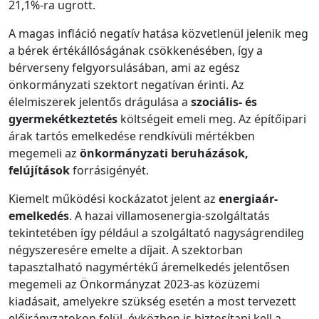
21,1%-ra ugrott.
A magas infláció negatív hatása közvetlenül jelenik meg
a bérek értékállóságának csökkenésében, így a
bérverseny felgyorsulásában, ami az egész
önkormányzati szektort negatívan érinti. Az
élelmiszerek jelentős drágulása a
szociális- és
gyermekétkeztetés
költségeit emeli meg. Az építőipari
árak tartós emelkedése rendkívüli mértékben
megemeli az
önkormányzati beruházások,
felújítások
forrásigényét.
Kiemelt működési kockázatot jelent az
energiaár-
emelkedés
. A hazai villamosenergia-szolgáltatás
tekintetében így például a szolgáltató nagyságrendileg
négyszeresére emelte a díjait. A szektorban
tapasztalható nagymértékű áremelkedés jelentősen
megemeli az Önkormányzat 2023-as közüzemi
kiadásait, amelyekre szükség esetén a most tervezett
előirányzatokon felül, évközben is biztosítani kell a