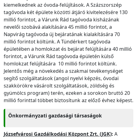
kiemelkednek az óvoda-felújítások. A Százszorszép
tagóvoda két épülete közötti átjáró kivitelezésére 130
millió forintot, a Várunk Rád tagóvoda kisházának
nevelői szobává alakítására 45 millió forintot, a
Napvirág tagóvoda új bejáratának kialakítására 70
millió forintot költünk. A Tündérkert tagóvoda
épületében a homlokzat és bejárat felújítására 40 millió
forintot, a Várunk Rád tagóvoda épületén külső
homlokzat felújítására 10 millió forintot költünk.
Jelentős még a növekedés a szakmai tevékenységet
segítő szolgáltatások (angol nyelvi képzés, óvodai
szakkörökre vásárolt szolgáltatások, zöldség és
gyümölcs program) terén, ezeken a sorokon bruttó 20
millió forinttal többet biztosítunk az előző évhez képest.
Önkormányzati gazdasági társaságok
Józsefvárosi Gazdálkodási Központ Zrt. (JGK)
:
A