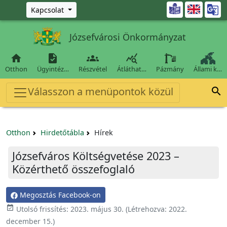
Ugrás a fő tartalomra

Kapcsolat
Józsefvárosi Önkormányzat




Otthon
Ügyintéz…
Részvétel
Átláthat…
Pázmány
Állami k…
Válasszon a menüpontok közül

Otthon
Hirdetőtábla
Hírek
Józsefváros Költségvetése 2023 –
Közérthető összefoglaló
Megosztás Facebook-on

Utolsó frissítés:
2023. május 30.
(Létrehozva:
2022.
december 15.
)