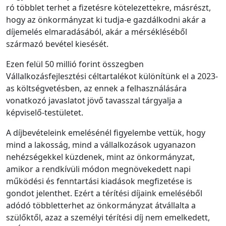
ró többlet terhet a fizetésre kötelezettekre, másrészt,
hogy az önkormányzat ki tudja-e gazdálkodni akár a
díjemelés elmaradásából, akár a mérsékléséből
származó bevétel kiesését.
Ezen felül 50 millió forint összegben
Vállalkozásfejlesztési céltartalékot különítünk el a 2023-
as költségvetésben, az ennek a felhasználására
vonatkozó javaslatot jövő tavasszal tárgyalja a
képviselő-testületet.
A díjbevételeink emelésénél figyelembe vettük, hogy
mind a lakosság, mind a vállalkozások ugyanazon
nehézségekkel küzdenek, mint az önkormányzat,
amikor a rendkívüli módon megnövekedett napi
működési és fenntartási kiadások megfizetése is
gondot jelenthet. Ezért a térítési díjaink emeléséből
adódó többletterhet az önkormányzat átvállalta a
szülőktől, azaz a személyi térítési díj nem emelkedett,