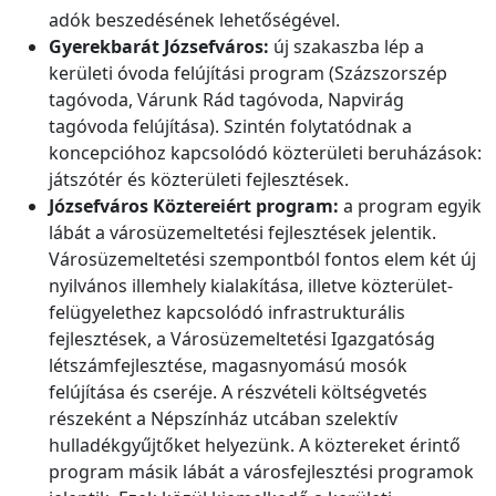
adók beszedésének lehetőségével.
Gyerekbarát Józsefváros:
új szakaszba lép a
kerületi óvoda felújítási program (Százszorszép
tagóvoda, Várunk Rád tagóvoda, Napvirág
tagóvoda felújítása). Szintén folytatódnak a
koncepcióhoz kapcsolódó közterületi beruházások:
játszótér és közterületi fejlesztések.
Józsefváros Köztereiért program:
a program egyik
lábát a városüzemeltetési fejlesztések jelentik.
Városüzemeltetési szempontból fontos elem két új
nyilvános illemhely kialakítása, illetve közterület-
felügyelethez kapcsolódó infrastrukturális
fejlesztések, a Városüzemeltetési Igazgatóság
létszámfejlesztése, magasnyomású mosók
felújítása és cseréje. A részvételi költségvetés
részeként a Népszínház utcában szelektív
hulladékgyűjtőket helyezünk. A köztereket érintő
program másik lábát a városfejlesztési programok