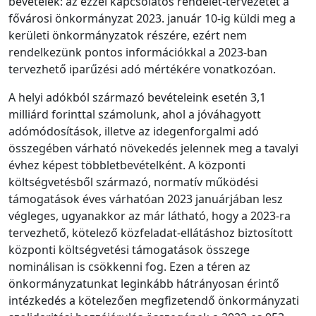
bevételek: az ezzel kapcsolatos rendelet-tervezetet a
fővárosi önkormányzat 2023. január 10-ig küldi meg a
kerületi önkormányzatok részére, ezért nem
rendelkezünk pontos információkkal a 2023-ban
tervezhető iparűzési adó mértékére vonatkozóan.
A helyi adókból származó bevételeink esetén 3,1
milliárd forinttal számolunk, ahol a jóváhagyott
adómódosítások, illetve az idegenforgalmi adó
összegében várható növekedés jelennek meg a tavalyi
évhez képest többletbevételként. A központi
költségvetésből származó, normatív működési
támogatások éves várhatóan 2023 januárjában lesz
végleges, ugyanakkor az már látható, hogy a 2023-ra
tervezhető, kötelező közfeladat-ellátáshoz biztosított
központi költségvetési támogatások összege
nominálisan is csökkenni fog. Ezen a téren az
önkormányzatunkat leginkább hátrányosan érintő
intézkedés a kötelezően megfizetendő önkormányzati