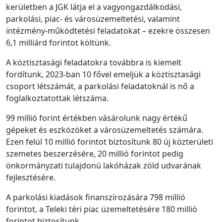
kerületben a JGK látja el a vagyongazdálkodási,
parkolási, piac- és városüzemeltetési, valamint
intézmény-működtetési feladatokat – ezekre összesen
6,1 milliárd forintot költünk.
A köztisztasági feladatokra továbbra is kiemelt
fordítunk, 2023-ban 10 fővel emeljük a köztisztasági
csoport létszámát, a parkolási feladatoknál is nő a
foglalkoztatottak létszáma.
99 millió forint értékben vásárolunk nagy értékű
gépeket és eszközöket a városüzemeltetés számára.
Ezen felül 10 millió forintot biztosítunk 80 új közterületi
szemetes beszerzésére, 20 millió forintot pedig
önkormányzati tulajdonú lakóházak zöld udvarának
fejlesztésére.
A parkolási kiadások finanszírozására 798 millió
forintot, a Teleki téri piac üzemeltetésére 180 millió
forintot biztosítunk.