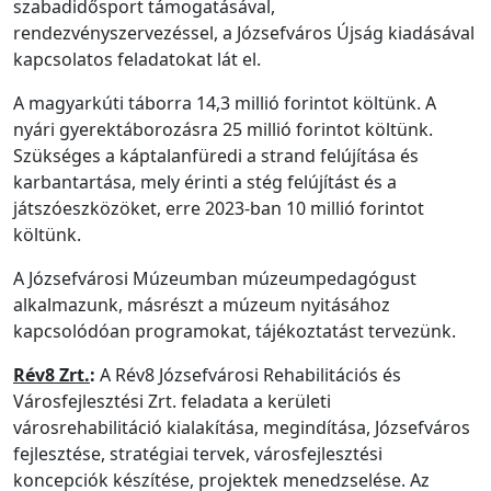
szabadidősport támogatásával,
rendezvényszervezéssel, a Józsefváros Újság kiadásával
kapcsolatos feladatokat lát el.
A magyarkúti táborra 14,3 millió forintot költünk. A
nyári gyerektáborozásra 25 millió forintot költünk.
Szükséges a káptalanfüredi a strand felújítása és
karbantartása, mely érinti a stég felújítást és a
játszóeszközöket, erre 2023-ban 10 millió forintot
költünk.
A Józsefvárosi Múzeumban múzeumpedagógust
alkalmazunk, másrészt a múzeum nyitásához
kapcsolódóan programokat, tájékoztatást tervezünk.
Rév8 Zrt.
:
A Rév8 Józsefvárosi Rehabilitációs és
Városfejlesztési Zrt. feladata a kerületi
városrehabilitáció kialakítása, megindítása, Józsefváros
fejlesztése, stratégiai tervek, városfejlesztési
koncepciók készítése, projektek menedzselése. Az