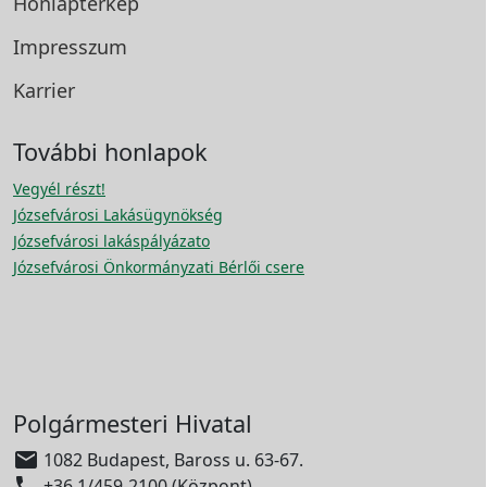
Honlaptérkép
Impresszum
Karrier
További honlapok
Vegyél részt!
Józsefvárosi Lakásügynökség
Józsefvárosi lakáspályázato
Józsefvárosi Önkormányzati Bérlői csere
Polgármesteri Hivatal

1082 Budapest, Baross u. 63-67.

+36 1/459-2100 (Központ)