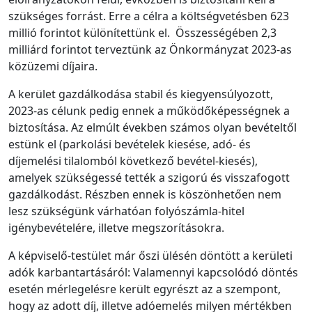
szükséges forrást. Erre a célra a költségvetésben 623
millió forintot különítettünk el. Összességében 2,3
milliárd forintot terveztünk az Önkormányzat 2023-as
közüzemi díjaira.
A kerület gazdálkodása stabil és kiegyensúlyozott,
2023-as célunk pedig ennek a működőképességnek a
biztosítása. Az elmúlt években számos olyan bevételtől
estünk el (parkolási bevételek kiesése, adó- és
díjemelési tilalomból következő bevétel-kiesés),
amelyek szükségessé tették a szigorú és visszafogott
gazdálkodást. Részben ennek is köszönhetően nem
lesz szükségünk várhatóan folyószámla-hitel
igénybevételére, illetve megszorításokra.
A képviselő-testület már őszi ülésén döntött a kerületi
adók karbantartásáról: Valamennyi kapcsolódó döntés
esetén mérlegelésre került egyrészt az a szempont,
hogy az adott díj, illetve adóemelés milyen mértékben