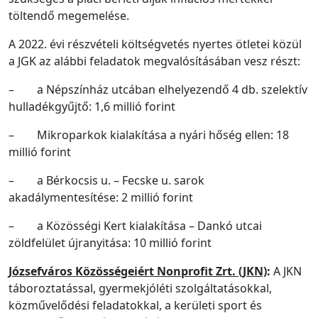
töltendő megemelése.
A 2022. évi részvételi költségvetés nyertes ötletei közül
a JGK az alábbi feladatok megvalósításában vesz részt:
– a Népszínház utcában elhelyezendő 4 db. szelektív
hulladékgyűjtő: 1,6 millió forint
– Mikroparkok kialakítása a nyári hőség ellen: 18
millió forint
– a Bérkocsis u. – Fecske u. sarok
akadálymentesítése: 2 millió forint
– a Közösségi Kert kialakítása – Dankó utcai
zöldfelület újranyitása: 10 millió forint
Józsefváros Közösségeiért Nonprofit Zrt. (JKN)
:
A JKN
táboroztatással, gyermekjóléti szolgáltatásokkal,
közművelődési feladatokkal, a kerületi sport és