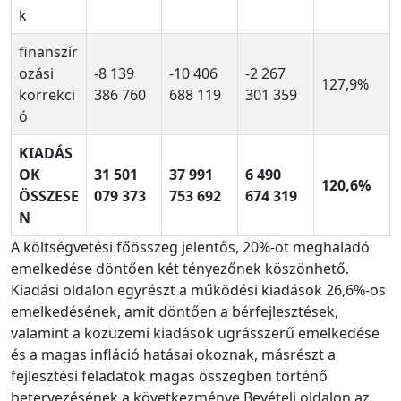
k
finanszír
ozási
-8 139
-10 406
-2 267
127,9%
korrekci
386 760
688 119
301 359
ó
KIADÁS
OK
31 501
37 991
6 490
120,6%
ÖSSZESE
079 373
753 692
674 319
N
A költségvetési főösszeg jelentős, 20%-ot meghaladó
emelkedése döntően két tényezőnek köszönhető.
Kiadási oldalon egyrészt a működési kiadások 26,6%-os
emelkedésének, amit döntően a bérfejlesztések,
valamint a közüzemi kiadások ugrásszerű emelkedése
és a magas infláció hatásai okoznak, másrészt a
fejlesztési feladatok magas összegben történő
betervezésének a következménye Bevételi oldalon az