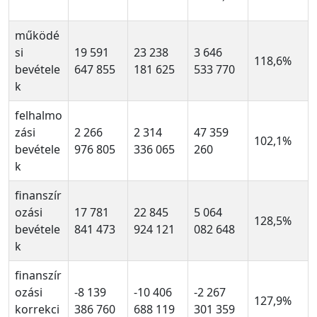
működé
si
19 591
23 238
3 646
118,6%
bevétele
647 855
181 625
533 770
k
felhalmo
zási
2 266
2 314
47 359
102,1%
bevétele
976 805
336 065
260
k
finanszír
ozási
17 781
22 845
5 064
128,5%
bevétele
841 473
924 121
082 648
k
finanszír
ozási
-8 139
-10 406
-2 267
127,9%
korrekci
386 760
688 119
301 359