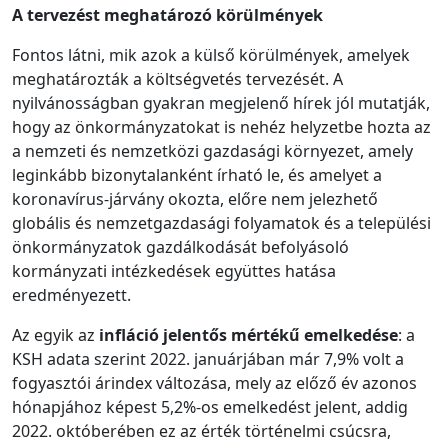
A tervezést meghatározó körülmények
Fontos látni, mik azok a külső körülmények, amelyek
meghatározták a költségvetés tervezését. A
nyilvánosságban gyakran megjelenő hírek jól mutatják,
hogy az önkormányzatokat is nehéz helyzetbe hozta az
a nemzeti és nemzetközi gazdasági környezet, amely
leginkább bizonytalanként írható le, és amelyet a
koronavírus-járvány okozta, előre nem jelezhető
globális és nemzetgazdasági folyamatok és a települési
önkormányzatok gazdálkodását befolyásoló
kormányzati intézkedések együttes hatása
eredményezett.
Az egyik az
infláció jelentős mértékű emelkedése
: a
KSH adata szerint 2022. januárjában már 7,9% volt a
fogyasztói árindex változása, mely az előző év azonos
hónapjához képest 5,2%-os emelkedést jelent, addig
2022. októberében ez az érték történelmi csúcsra,