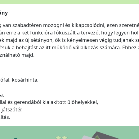
tány
 van szabadtéren mozogni és kikapcsolódni, ezen szeretnén
án erre a két funkcióra fókuszált a tervező, hogy legyen hol 
k majd az új sétányon, ők is kényelmesen végig tudjanak sé
sítsuk a behajtást az itt működő vállalkozás számára. Ehhez 
sználható majd.
ófal, kosárhinta,
a,
llal és gerendából kialakított ülőhelyekkel,
játszótér,
ítás.