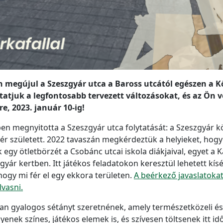
en megújul a Szeszgyár utca a Baross utcától egészen a Kő
tatjuk a legfontosabb tervezett változásokat, és az Ön v
e, 2023. január 10-ig!
 megnyitotta a Szeszgyár utca folytatását: a Szeszgyár közt
ztér született. 2022 tavaszán megkérdeztük a helyieket, hog
egy ötletbörzét a Csobánc utcai iskola diákjaival, egyet a K
yár kertben. Itt játékos feladatokon keresztül lehetett kísé
 hogy mi fér el egy ekkora területen.
A beérkező javaslatok
lvasni.
yan gyalogos sétányt szeretnének, amely természetközeli é
yenek színes, játékos elemek is, és szívesen töltsenek itt i