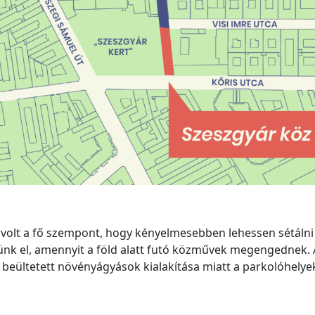
 volt a fő szempont, hogy kényelmesebben lehessen sétálni
etünk el, amennyit a föld alatt futó közművek megengednek
beültetett növényágyások kialakítása miatt a parkolóhely