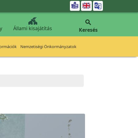


y
Állami kisajátítás
Keresés
formációk
Nemzetiségi Önkormányzatok