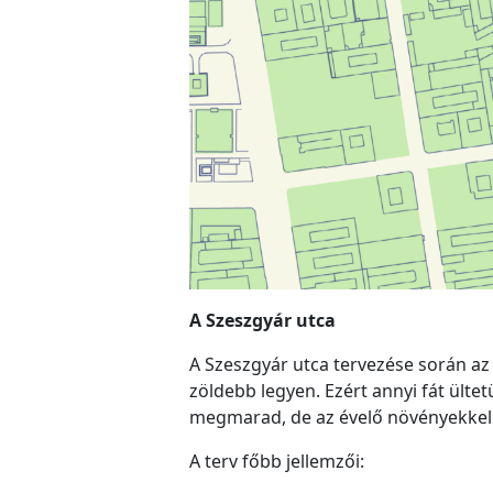
A Szeszgyár utca
A Szeszgyár utca tervezése során az
zöldebb legyen. Ezért annyi fát ült
megmarad, de az évelő növényekkel 
A terv főbb jellemzői: