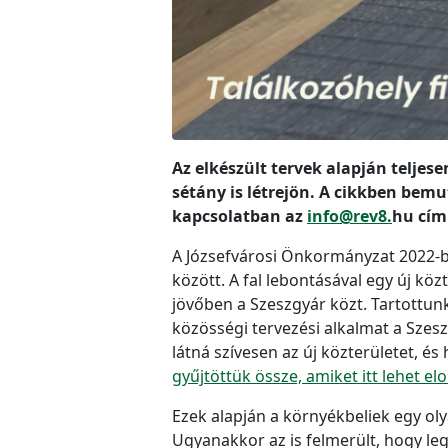
Az elkészült tervek alapján teljes
sétány is létrejön. A cikkben bemu
kapcsolatban az
info@rev8.
hu címr
A Józsefvárosi Önkormányzat 2022-ben
között. A fal lebontásával egy új kö
jövőben a Szeszgyár közt. Tartottunk 
közösségi tervezési alkalmat a Szeszg
látná szívesen az új közterületet, és
gyűjtöttük össze, amiket itt lehet elo
Ezek alapján a környékbeliek egy ol
Ugyanakkor az is felmerült, hogy leg