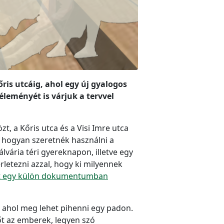
ris utcáig, ahol egy új gyalogos
éleményét is várjuk a tervvel
, a Kőris utca és a Visi Imre utca
y hogyan szeretnék használni a
álvária téri gyereknapon, illetve egy
rletezni azzal, hogy ki milyennek
at egy külön dokumentumban
s ahol meg lehet pihenni egy padon.
dőt az emberek, legyen szó