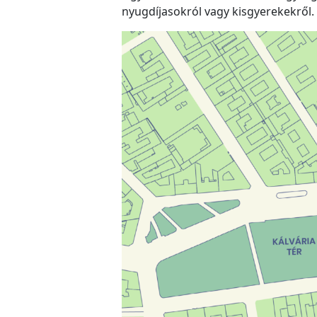
nyugdíjasokról vagy kisgyerekekről.