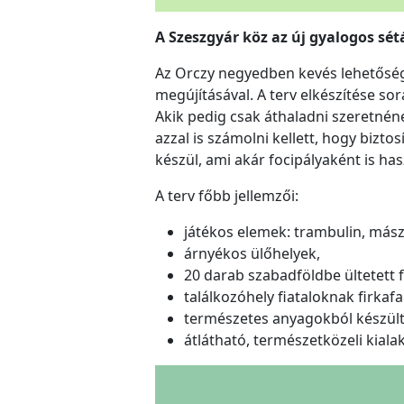
A Szeszgyár köz az új gyalogos sé
Az Orczy negyedben kevés lehetőség
megújításával. A terv elkészítése sor
Akik pedig csak áthaladni szeretnéne
azzal is számolni kellett, hogy bizto
készül, ami akár focipályaként is ha
A terv főbb jellemzői:
játékos elemek: trambulin, mász
árnyékos ülőhelyek,
20 darab szabadföldbe ültetett f
találkozóhely fiataloknak firkafa
természetes anyagokból készült 
átlátható, természetközeli kialak