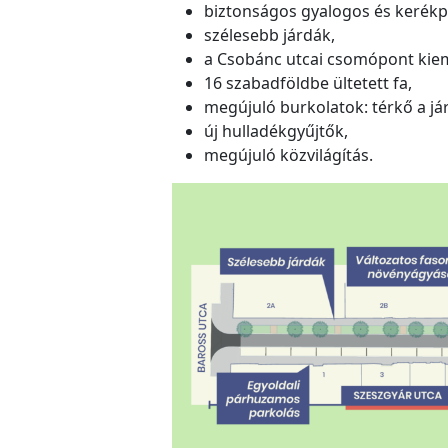
biztonságos gyalogos és kerékp
szélesebb járdák,
a Csobánc utcai csomópont kiem
16 szabadföldbe ültetett fa,
megújuló burkolatok: térkő a jár
új hulladékgyűjtők,
megújuló közvilágítás.