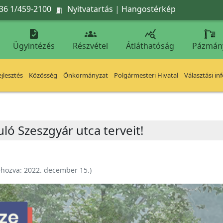
36 1/459-2100
Nyitvatartás
|
Hangostérkép




Ügyintézés
Részvétel
Átláthatóság
Pázmán
jlesztés
Közösség
Önkormányzat
Polgármesteri Hivatal
Választási in
ó Szeszgyár utca terveit!
ehozva:
2022. december 15.
)