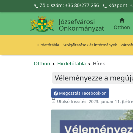
Ugrás a fő tartalomra
Zöld szám: +36 80/277-256
Központ: +



Józsefvárosi
Önkormányzat
Otthon
Hirdetőtábla
Szolgáltatások és intézmények
Városfe
Otthon
Hirdetőtábla
Hírek
Véleményezze a megújul
Megosztás Facebook-on

Utolsó frissítés:
2023. január 11.
(Létr