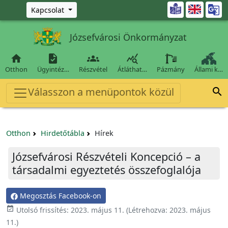
Ugrás a fő tartalomra

Kapcsolat
Józsefvárosi Önkormányzat




Otthon
Ügyintéz…
Részvétel
Átláthat…
Pázmány
Állami k…
Válasszon a menüpontok közül

Otthon
Hirdetőtábla
Hírek
Józsefvárosi Részvételi Koncepció – a
társadalmi egyeztetés összefoglalója
Megosztás Facebook-on

Utolsó frissítés:
2023. május 11.
(Létrehozva:
2023. május
11.
)