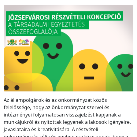
Az állampolgárok és az önkormányzat közös
felelőssége, hogy az önkormányzat szervei és
intézményei folyamatosan visszajelzést kapjanak a
munkájukról és nyitottak legyenek a lakosok igényeire,
javaslataira és kreativitására. A részvételi
önkormányzás célja és egyben eszköze annak, hogy a