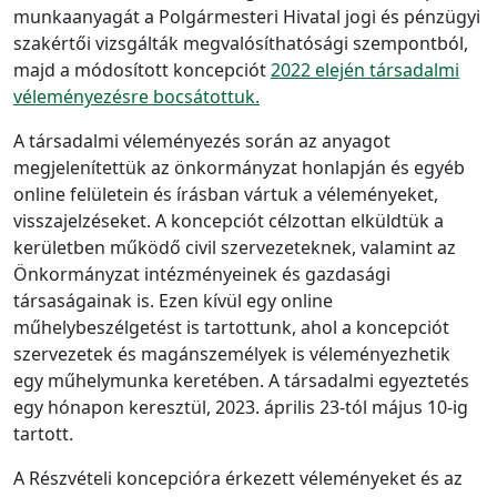
munkaanyagát a Polgármesteri Hivatal jogi és pénzügyi
szakértői vizsgálták megvalósíthatósági szempontból,
majd a módosított koncepciót
2022 elején társadalmi
véleményezésre bocsátottuk.
A társadalmi véleményezés során az anyagot
megjelenítettük az önkormányzat honlapján és egyéb
online felületein és írásban vártuk a véleményeket,
visszajelzéseket. A koncepciót célzottan elküldtük a
kerületben működő civil szervezeteknek, valamint az
Önkormányzat intézményeinek és gazdasági
társaságainak is. Ezen kívül egy online
műhelybeszélgetést is tartottunk, ahol a koncepciót
szervezetek és magánszemélyek is véleményezhetik
egy műhelymunka keretében. A társadalmi egyeztetés
egy hónapon keresztül, 2023. április 23-tól május 10-ig
tartott.
A Részvételi koncepcióra érkezett véleményeket és az