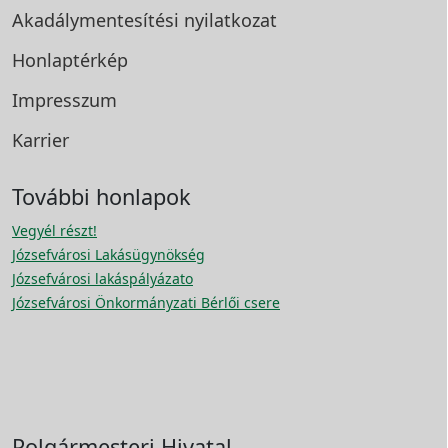
Akadálymentesítési
nyilatkozat
Honlaptérkép
Impresszum
Karrier
További honlapok
Vegyél részt!
Józsefvárosi Lakásügynökség
Józsefvárosi lakáspályázato
Józsefvárosi Önkormányzati Bérlői csere
Polgármesteri Hivatal