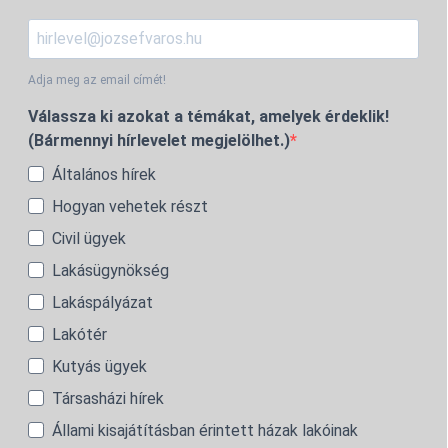
Adja meg az email címét!
Válassza ki azokat a témákat, amelyek érdeklik!
(Bármennyi hírlevelet megjelölhet.)
Általános hírek
Hogyan vehetek részt
Civil ügyek
Lakásügynökség
Lakáspályázat
Lakótér
Kutyás ügyek
Társasházi hírek
Állami kisajátításban érintett házak lakóinak