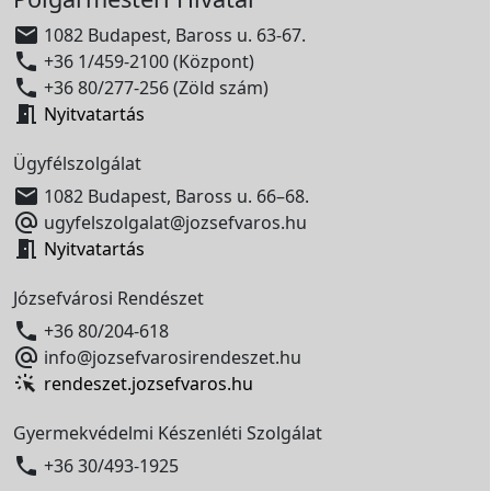

1082 Budapest, Baross u. 63-67.

+36 1/459-2100 (Központ)

+36 80/277-256 (Zöld szám)

Nyitvatartás
Ügyfélszolgálat

1082 Budapest, Baross u. 66–68.

ugyfelszolgalat@jozsefvaros.hu

Nyitvatartás
Józsefvárosi Rendészet

+36 80/204-618

info@jozsefvarosirendeszet.hu
rendeszet.jozsefvaros.hu
Gyermekvédelmi Készenléti Szolgálat

+36 30/493-1925