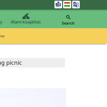


y
Állami kisajátítás
Search
tter
ng picnic