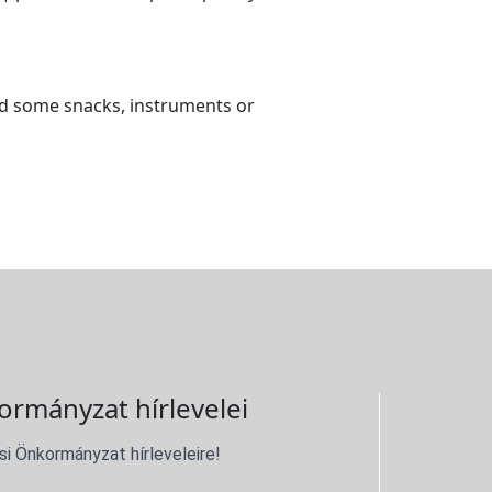
and some snacks, instruments or
ormányzat hírlevelei
si Önkormányzat hírleveleire!