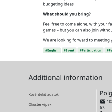
budgeting ideas
What should you bring?
Feel free to come alone, with your f
games – but you can also join withou
We are looking forward to meeting 
#English
#Event
#Participation
#Pa
Additional information
Polg
Közérdekű adatok

108
Okostérképek
67.