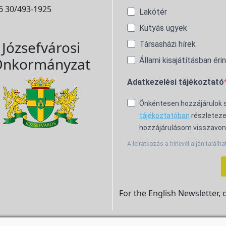
6 30/493-1925
Lakótér
Kutyás ügyek
Józsefvárosi
Társasházi hírek
nkormányzat
Állami kisajátításban éri
Adatkezelési tájékoztató
Önkéntesen hozzájárulok
tájékoztatóban
részleteze
hozzájárulásom visszavon
A leiratkozás a hírlevél alján találha
For the English Newsletter, 