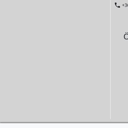

+3
Ö