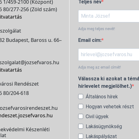
 1/459-2100 (Központ)
Teljes név
 80/277-256 (Zöld szám)
itvatartás
Adja meg teljes nevét!
szolgálat
2 Budapest, Baross u. 66–
Email cím:
szolgalat@jozsefvaros.hu
Adja meg az email címét!
itvatartás
Válassza ki azokat a témá
városi Rendészet
hírlevelet megjelölhet.)
6 80/204-618
Általános hírek
Hogyan vehetek részt
ozsefvarosirendeszet.hu
ndeszet.jozsefvaros.hu
Civil ügyek
Lakásügynökség
ekvédelmi Készenléti
lat
Lakáspályázat