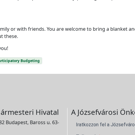
amily or with friends. You are welcome to bring a blanket 
t these.
you!
rticipatory Budgeting
ármesteri Hivatal
A Józsefvárosi Önk
2 Budapest, Baross u. 63-
Iratkozzon fel a Józsefváro