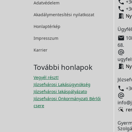

+36
Adatvédelem

+36
Akadálymentesítési
nyilatkozat

Ny
Honlaptérkép
Ügyfél

108
Impresszum
68.
Karrier

ugyfel
További honlapok

Ny
Vegyél részt!
József
Józsefvárosi Lakásügynökség

+3
Józsefvárosi lakáspályázato

Józsefvárosi Önkormányzati Bérlői
info@j
csere
re
Gyerm
Szolgá