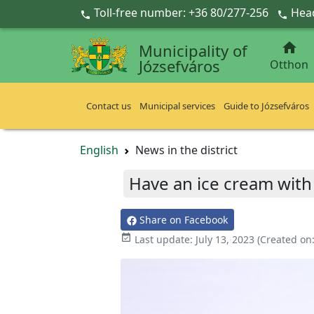
Ugrás a fő tartalomra
Toll-free number: +36 80/277-256
Head



Municipality of
Józsefváros
Otthon
Contact us
Municipal services
Guide to Józsefváros
English
News in the district
Have an ice cream with 
Share on Facebook

Last update:
July 13, 2023
(Created on