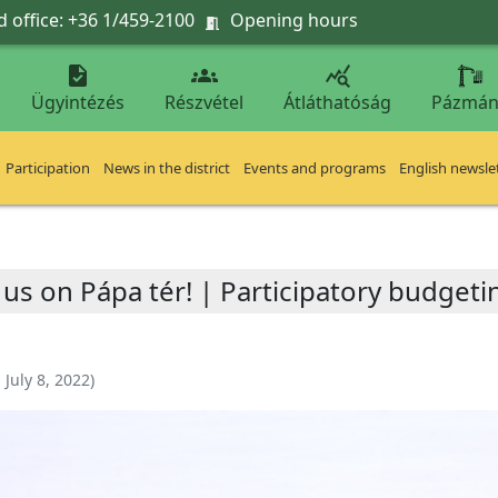
 office: +36 1/459-2100
Opening hours




Ügyintézés
Részvétel
Átláthatóság
Pázmán
Participation
News in the district
Events and programs
English newsle
us on Pápa tér! | Participatory budgeti
:
July 8, 2022
)