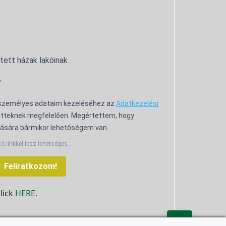
ntett házak lakóinak
 személyes adataim kezeléséhez az
Adatkezelési
tteknek megfelelően. Megértettem, hogy
ására bármikor lehetőségem van.
tó linkkel lesz lehetséges.
Feliratkozom!
click
HERE.
