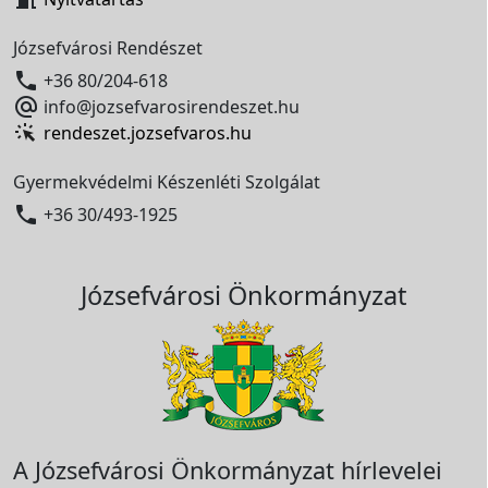
Józsefvárosi Rendészet

+36 80/204-618

info@jozsefvarosirendeszet.hu
rendeszet.jozsefvaros.hu
Gyermekvédelmi Készenléti Szolgálat

+36 30/493-1925
Józsefvárosi Önkormányzat
A Józsefvárosi Önkormányzat hírlevelei