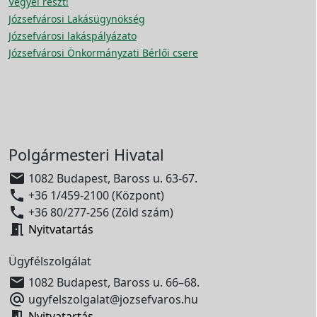
Vegyél részt!
Józsefvárosi Lakásügynökség
Józsefvárosi lakáspályázato
Józsefvárosi Önkormányzati Bérlői csere
Polgármesteri Hivatal

1082 Budapest, Baross u. 63-67.

+36 1/459-2100 (Központ)

+36 80/277-256 (Zöld szám)

Nyitvatartás
Ügyfélszolgálat

1082 Budapest, Baross u. 66–68.

ugyfelszolgalat@jozsefvaros.hu

Nyitvatartás