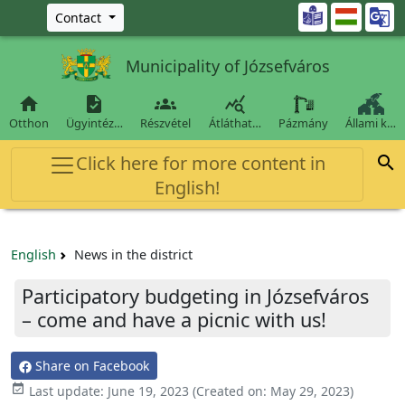
Ugrás a fő tartalomra

Contact
Municipality of Józsefváros




Otthon
Ügyintéz…
Részvétel
Átláthat…
Pázmány
Állami k…
Click here for more content in

English!
English
News in the district
Participatory budgeting in Józsefváros
– come and have a picnic with us!
Share on Facebook

Last update:
June 19, 2023
(Created on:
May 29, 2023
)