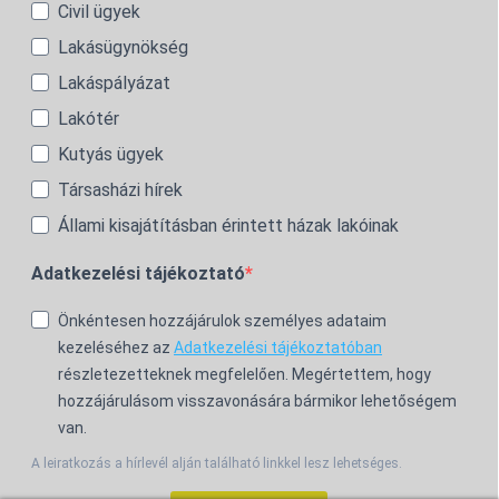
Civil ügyek
Lakásügynökség
Lakáspályázat
Lakótér
Kutyás ügyek
Társasházi hírek
Állami kisajátításban érintett házak lakóinak
Adatkezelési tájékoztató
Önkéntesen hozzájárulok személyes adataim
kezeléséhez az
Adatkezelési tájékoztatóban
részletezetteknek megfelelően. Megértettem, hogy
hozzájárulásom visszavonására bármikor lehetőségem
van.
A leiratkozás a hírlevél alján található linkkel lesz lehetséges.