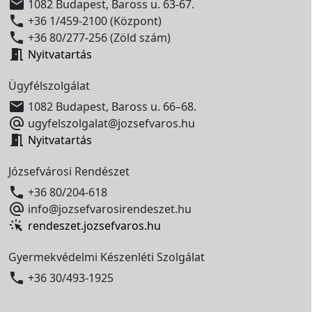

1082 Budapest, Baross u. 63-67.

+36 1/459-2100 (Központ)

+36 80/277-256 (Zöld szám)

Nyitvatartás
Ügyfélszolgálat

1082 Budapest, Baross u. 66–68.

ugyfelszolgalat@jozsefvaros.hu

Nyitvatartás
Józsefvárosi Rendészet

+36 80/204-618

info@jozsefvarosirendeszet.hu
rendeszet.jozsefvaros.hu
Gyermekvédelmi Készenléti Szolgálat

+36 30/493-1925