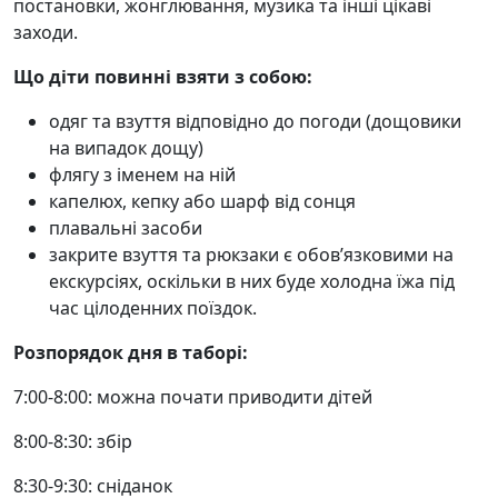
постановки, жонглювання, музика та інші цікаві
заходи.
Що діти повинні взяти з собою:
одяг та взуття відповідно до погоди (дощовики
на випадок дощу)
флягу з іменем на ній
капелюх, кепку або шарф від сонця
плавальні засоби
закрите взуття та рюкзаки є обов’язковими на
екскурсіях, оскільки в них буде холодна їжа під
час цілоденних поїздок.
Розпорядок дня в таборі:
7:00-8:00: можна почати приводити дітей
8:00-8:30: збір
8:30-9:30: сніданок