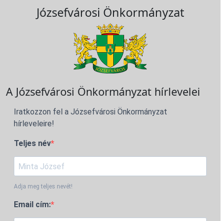
Józsefvárosi Önkormányzat
A Józsefvárosi Önkormányzat hírlevelei
Iratkozzon fel a Józsefvárosi Önkormányzat
hírleveleire!
Teljes név
Adja meg teljes nevét!
Email cím: