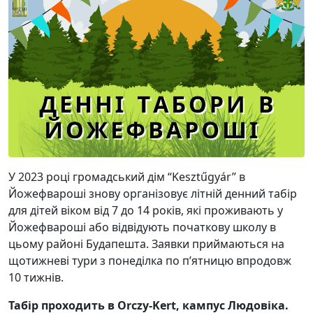
У 2023 році громадський дім “Kesztűgyár” в
Йожефвароші знову організовує літній денний табір
для дітей віком від 7 до 14 років, які проживають у
Йожефвароші або відвідують початкову школу в
цьому районі Будапешта. Заявки приймаються на
щотижневі тури з понеділка по п’ятницю впродовж
10 тижнів.
Табір проходить в Orczy-Kert, кампус Людовіка.