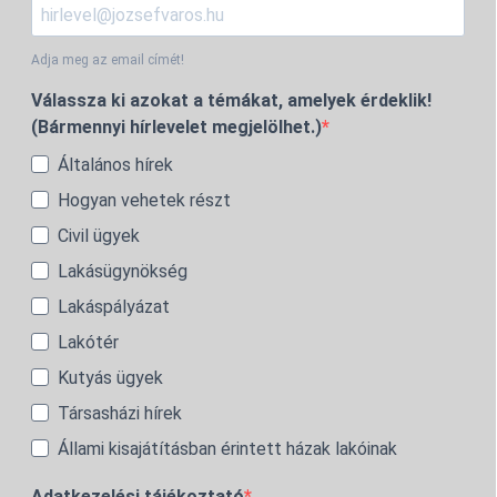
Adja meg az email címét!
Válassza ki azokat a témákat, amelyek érdeklik!
(Bármennyi hírlevelet megjelölhet.)
Általános hírek
Hogyan vehetek részt
Civil ügyek
Lakásügynökség
Lakáspályázat
Lakótér
Kutyás ügyek
Társasházi hírek
Állami kisajátításban érintett házak lakóinak
Adatkezelési tájékoztató