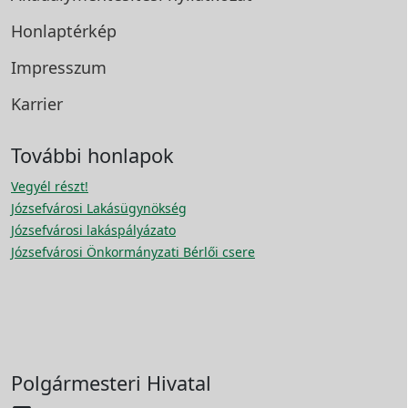
Honlaptérkép
Impresszum
Karrier
További honlapok
Vegyél részt!
Józsefvárosi Lakásügynökség
Józsefvárosi lakáspályázato
Józsefvárosi Önkormányzati Bérlői csere
Polgármesteri Hivatal