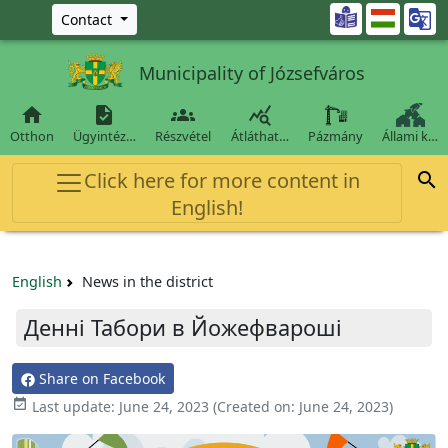
Ugrás a fő tartalomra

Contact
Municipality of Józsefváros




Otthon
Ügyintéz…
Részvétel
Átláthat…
Pázmány
Állami k…
Click here for more content in

English!
English
News in the district
Денні Табори в Йожефвароші
Share on Facebook

Last update:
June 24, 2023
(Created on:
June 24, 2023
)