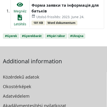
Форма заявки та інформація для
батьків
Megnéz
event_available
Utolsó frissítés: 2023. June 24.
181 KB
Word dokumentum
Letöltés
#Gyerek
#Gyerekbarát
#Nyári tábor
#Ukrajna
Additional information
Közérdekű adatok
Okostérképek
Adatvédelem
Akadálymentesítési
nyilatkozat