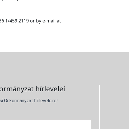
36 1/459 2119 or by e-mail at
ormányzat hírlevelei
si Önkormányzat hírleveleire!