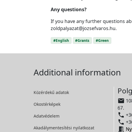
Any questions?
If you have any further questions ab
zoldpalyazat@jozsefvaros.hu.
#English
#Grants
#Green
Additional information
Polg
Közérdekű adatok

108
Okostérképek
67.

+36
Adatvédelem

+36
Akadálymentesítési
nyilatkozat

Ny