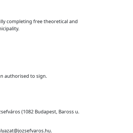
ully completing free theoretical and
icipality.
n authorised to sign.
zsefváros (1082 Budapest, Baross u.
palyazat@jozsefvaros.hu.