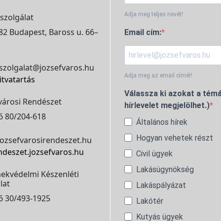
Adja meg teljes nevét!
szolgálat
2 Budapest, Baross u. 66–
Email cím:
szolgalat@jozsefvaros.hu
Adja meg az email címét!
itvatartás
Válassza ki azokat a témá
városi Rendészet
hírlevelet megjelölhet.)
6 80/204-618
Általános hírek
Hogyan vehetek részt
ozsefvarosirendeszet.hu
ndeszet.jozsefvaros.hu
Civil ügyek
Lakásügynökség
ekvédelmi Készenléti
lat
Lakáspályázat
6 30/493-1925
Lakótér
Kutyás ügyek