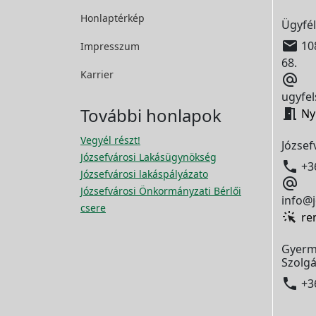
Honlaptérkép
Ügyfél

108
Impresszum
68.
Karrier

ugyfel
További honlapok

Ny
Vegyél részt!
József
Józsefvárosi Lakásügynökség

+3
Józsefvárosi lakáspályázato

Józsefvárosi Önkormányzati Bérlői
info@j
csere
re
Gyerm
Szolgá

+3