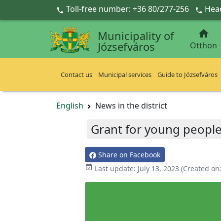
Ugrás a fő tartalomra
Toll-free number: +36 80/277-256
Head



Municipality of
Józsefváros
Otthon
Contact us
Municipal services
Guide to Józsefváros
English
News in the district
Grant for young people 
Share on Facebook

Last update:
July 13, 2023
(Created on