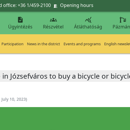
 office: +36 1/459-2100
Opening hours




Ügyintézés
Részvétel
Átláthatóság
Pázmán
Participation
News in the district
Events and programs
English newsle
in Józsefváros to buy a bicycle or bicy
:
July 10, 2023
)