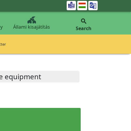


y
Állami kisajátítás
Search
tter
cle equipment