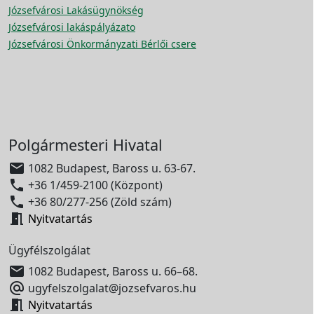
Józsefvárosi Lakásügynökség
Józsefvárosi lakáspályázato
Józsefvárosi Önkormányzati Bérlői csere
Polgármesteri Hivatal

1082 Budapest, Baross u. 63-67.

+36 1/459-2100 (Központ)

+36 80/277-256 (Zöld szám)

Nyitvatartás
Ügyfélszolgálat

1082 Budapest, Baross u. 66–68.

ugyfelszolgalat@jozsefvaros.hu

Nyitvatartás