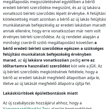
megállapodás megszületésével egyidőben a bérlő
eredeti bérleti szerződése megszűnt, és az új lakásra
vonatkozó bérleti szerződés lépett érvénybe. A felújítási
kötelezettség miatt azonban a bérlő az új lakás felújítási
munkálatainak befejezéséig az eredeti lakásban maradt
annak ellenére, hogy erre vonatkozóan már nem volt
érvényes bérleti szerződése. Az új rendelet alapján a
minőségi cseréről szóló megállapodást követően
a
bérlő eredeti bérleti szerződése egészen a szükséges
felújítási munkálatok befejezéséig érvényben
marad
, az
új lakásra vonatkozóan
pedig
erre az
időtartamra
használati szerződést
köt vele a JGK. Az
új bérleti szerződés megkötésének feltétele, hogy a
bérlő az eredeti lakását megfelelő állapotban adja le,
illetve az új lakását megfelelő állapotra újítja fel.
Lakáskiürítések épületbontások miatt
Az új szabályozás hozzájárul ahhoz, hogy a
Vagyongazdálkodási Terv
alapján bontandóként