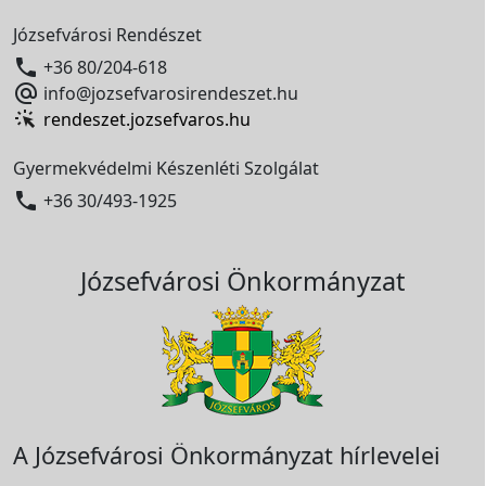
Józsefvárosi Rendészet

+36 80/204-618

info@jozsefvarosirendeszet.hu
rendeszet.jozsefvaros.hu
Gyermekvédelmi Készenléti Szolgálat

+36 30/493-1925
Józsefvárosi Önkormányzat
A Józsefvárosi Önkormányzat hírlevelei