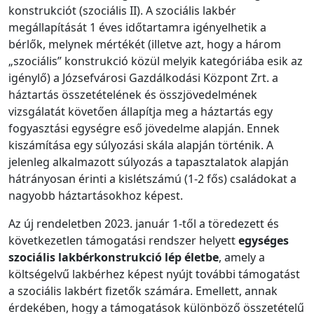
konstrukciót (szociális II). A szociális lakbér
megállapítását 1 éves időtartamra igényelhetik a
bérlők, melynek mértékét (illetve azt, hogy a három
„szociális” konstrukció közül melyik kategóriába esik az
igénylő) a Józsefvárosi Gazdálkodási Központ Zrt. a
háztartás összetételének és összjövedelmének
vizsgálatát követően állapítja meg a háztartás egy
fogyasztási egységre eső jövedelme alapján. Ennek
kiszámítása egy súlyozási skála alapján történik. A
jelenleg alkalmazott súlyozás a tapasztalatok alapján
hátrányosan érinti a kislétszámú (1-2 fős) családokat a
nagyobb háztartásokhoz képest.
Az új rendeletben 2023. január 1-től a töredezett és
következetlen támogatási rendszer helyett
egységes
szociális lakbérkonstrukció lép életbe
, amely a
költségelvű lakbérhez képest nyújt további támogatást
a szociális lakbért fizetők számára. Emellett, annak
érdekében, hogy a támogatások különböző összetételű