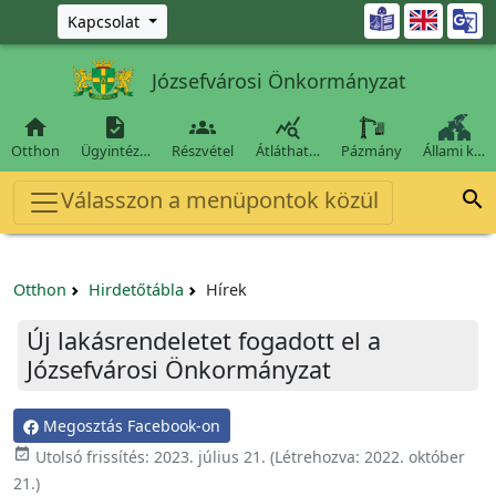
Ugrás a fő tartalomra

Kapcsolat
Józsefvárosi Önkormányzat




Otthon
Ügyintéz…
Részvétel
Átláthat…
Pázmány
Állami k…
Válasszon a menüpontok közül

Otthon
Hirdetőtábla
Hírek
Új lakásrendeletet fogadott el a
Józsefvárosi Önkormányzat
Megosztás Facebook-on

Utolsó frissítés:
2023. július 21.
(Létrehozva:
2022. október
21.
)