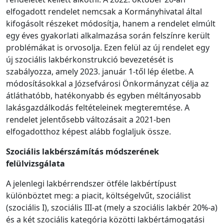
elfogadott rendelet nemcsak a Kormányhivatal által
kifogásolt részeket módosítja, hanem a rendelet elmúlt
egy éves gyakorlati alkalmazása során felszínre került
problémákat is orvosolja. Ezen felül az új rendelet egy
új szociális lakbérkonstrukció bevezetését is
szabályozza, amely 2023. január 1-től lép életbe. A
módosításokkal a Józsefvárosi Önkormányzat célja az
átláthatóbb, hatékonyabb és egyben méltányosabb
lakásgazdálkodás feltételeinek megteremtése. A
rendelet jelentősebb változásait a 2021-ben
elfogadotthoz képest alább foglaljuk össze.
Szociális lakbérszámítás módszerének
felülvizsgálata
A jelenlegi lakbérrendszer ötféle lakbértípust
különböztet meg: a piacit, költségelvűt, szociálist
(szociális I), szociális III-at (mely a szociális lakbér 20%-a)
és a két szociális kategória közötti lakbértámogatási