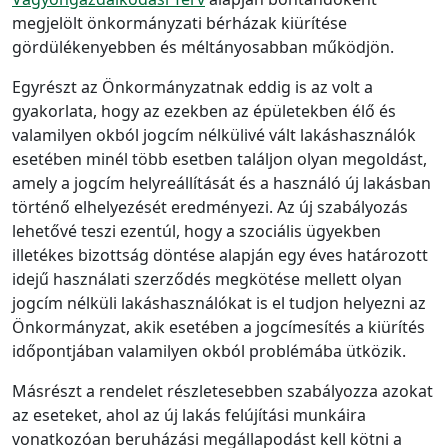
megjelölt önkormányzati bérházak kiürítése
gördülékenyebben és méltányosabban működjön.
Egyrészt az Önkormányzatnak eddig is az volt a
gyakorlata, hogy az ezekben az épületekben élő és
valamilyen okból jogcím nélkülivé vált lakáshasználók
esetében minél több esetben találjon olyan megoldást,
amely a jogcím helyreállítását és a használó új lakásban
történő elhelyezését eredményezi. Az új szabályozás
lehetővé teszi ezentúl, hogy a szociális ügyekben
illetékes bizottság döntése alapján egy éves határozott
idejű használati szerződés megkötése mellett olyan
jogcím nélküli lakáshasználókat is el tudjon helyezni az
Önkormányzat, akik esetében a jogcímesítés a kiürítés
időpontjában valamilyen okból problémába ütközik.
Másrészt a rendelet részletesebben szabályozza azokat
az eseteket, ahol az új lakás felújítási munkáira
vonatkozóan beruházási megállapodást kell kötni a