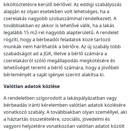
kiköltöztetésre kerülő bérlővel. Az eddigi szabályozás
alapján ez olyan esetekben volt lehetséges, ha a
cserelakás nagyobb szobaszámmal rendelkezett. A
továbbiakban ez akkor is lehetővé válik, ha a lakás
legalább 15 m2-rel nagyobb alapterületű. A rendelet
rögzíti, hogy a bérbeadói feladatok közé tartozó
munkák nem háríthatók a bérlőre. Az új szabály több
szabadságot ad a JGK, illetve a bérlő számára a
cserelakásról szóló megállapodás megkötésére és
lehetőséget teremt a bérlő számára, hogy a jövőbeli
bérleményét a saját igényei szerint alakítsa ki.
Valótlan adatok közlése
A rendeletben szigorodott a lakáspályázatban vagy
bérbeadás iránti kérelemben valótlan adatok közlésére
vonatkozó szabály. A továbbiakban olyan személlyel, aki
a háztartás összetételére, szociális, jövedelmi és
vagyoni helyzetére vonatkozóan valótlan adatot közölt