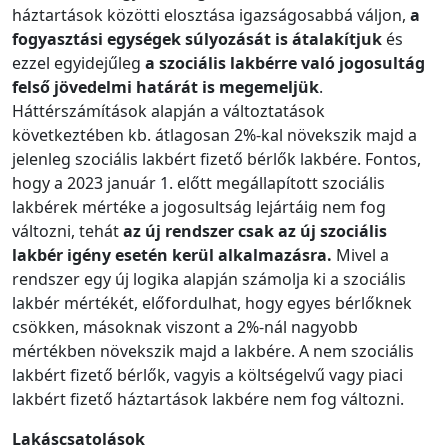
háztartások közötti elosztása igazságosabbá váljon,
a
fogyasztási egységek súlyozását is átalakítjuk
és
ezzel egyidejűleg
a szociális lakbérre való jogosultág
felső jövedelmi határát is megemeljük
.
Háttérszámítások alapján a változtatások
következtében kb. átlagosan 2%-kal növekszik majd a
jelenleg szociális lakbért fizető bérlők lakbére. Fontos,
hogy a 2023 január 1. előtt megállapított szociális
lakbérek mértéke a jogosultság lejártáig nem fog
változni, tehát
az új rendszer csak az új szociális
lakbér igény esetén kerül alkalmazásra.
Mivel a
rendszer egy új logika alapján számolja ki a szociális
lakbér mértékét, előfordulhat, hogy egyes bérlőknek
csökken, másoknak viszont a 2%-nál nagyobb
mértékben növekszik majd a lakbére. A nem szociális
lakbért fizető bérlők, vagyis a költségelvű vagy piaci
lakbért fizető háztartások lakbére nem fog változni.
Lakáscsatolások