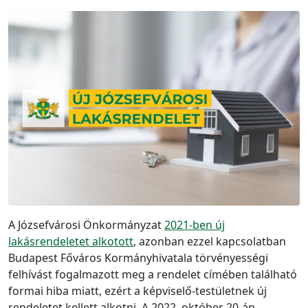
A Józsefvárosi Önkormányzat
2021-ben új
lakásrendeletet alkotott
, azonban ezzel kapcsolatban
Budapest Főváros Kormányhivatala törvényességi
felhívást fogalmazott meg a rendelet címében található
formai hiba miatt, ezért a képviselő-testületnek új
rendeletet kellett alkotni. A 2022. október 20-án