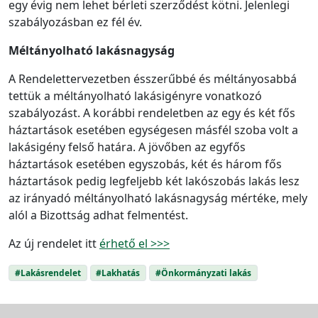
egy évig nem lehet bérleti szerződést kötni. Jelenlegi
szabályozásban ez fél év.
Méltányolható lakásnagyság
A Rendelettervezetben ésszerűbbé és méltányosabbá
tettük a méltányolható lakásigényre vonatkozó
szabályozást. A korábbi rendeletben az egy és két fős
háztartások esetében egységesen másfél szoba volt a
lakásigény felső határa. A jövőben az egyfős
háztartások esetében egyszobás, két és három fős
háztartások pedig legfeljebb két lakószobás lakás lesz
az irányadó méltányolható lakásnagyság mértéke, mely
alól a Bizottság adhat felmentést.
Az új rendelet itt
érhető el >>>
#Lakásrendelet
#Lakhatás
#Önkormányzati lakás