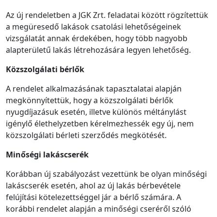
Az új rendeletben a JGK Zrt. feladatai között rögzítettük
a megüresedő lakások csatolási lehetőségeinek
vizsgálatát annak érdekében, hogy több nagyobb
alapterületű lakás létrehozására legyen lehetőség.
Közszolgálati bérlők
A rendelet alkalmazásának tapasztalatai alapján
megkönnyítettük, hogy a közszolgálati bérlők
nyugdíjazásuk esetén, illetve különös méltánylást
igénylő élethelyzetben kérelmezhessék egy új, nem
közszolgálati bérleti szerződés megkötését.
Minőségi lakáscserék
Korábban új szabályozást vezettünk be olyan minőségi
lakáscserék esetén, ahol az új lakás bérbevétele
felújítási kötelezettséggel jár a bérlő számára. A
korábbi rendelet alapján a minőségi cseréről szóló