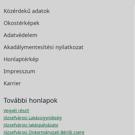
Közérdekű adatok
Okostérképek
Adatvédelem
Akadálymentesítési
nyilatkozat
Honlaptérkép
Impresszum
Karrier
További honlapok
Vegyél részt!
Józsefvárosi Lakásügynökség
Józsefvárosi lakáspályázato
Józsefvárosi Önkormányzati Bérlői csere