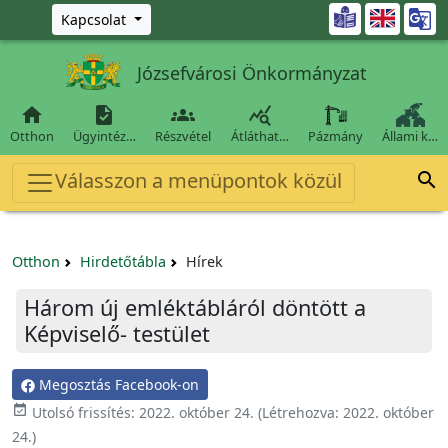
Ugrás a fő tartalomra

Kapcsolat
Józsefvárosi Önkormányzat




Otthon
Ügyintéz…
Részvétel
Átláthat…
Pázmány
Állami k…
Válasszon a menüpontok közül

Otthon
Hirdetőtábla
Hírek
Három új emléktábláról döntött a
Képviselő- testület
Megosztás Facebook-on

Utolsó frissítés:
2022. október 24.
(Létrehozva:
2022. október
24.
)