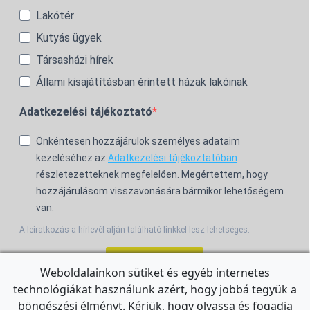
Lakótér
Kutyás ügyek
Társasházi hírek
Állami kisajátításban érintett házak lakóinak
Adatkezelési tájékoztató
Önkéntesen hozzájárulok személyes adataim
kezeléséhez az
Adatkezelési tájékoztatóban
részletezetteknek megfelelően. Megértettem, hogy
hozzájárulásom visszavonására bármikor lehetőségem
van.
A leiratkozás a hírlevél alján található linkkel lesz lehetséges.
Feliratkozom!
Weboldalainkon sütiket és egyéb internetes
technológiákat használunk azért, hogy jobbá tegyük a
For the English Newsletter, click
HERE.
böngészési élményt. Kérjük, hogy olvassa és fogadja