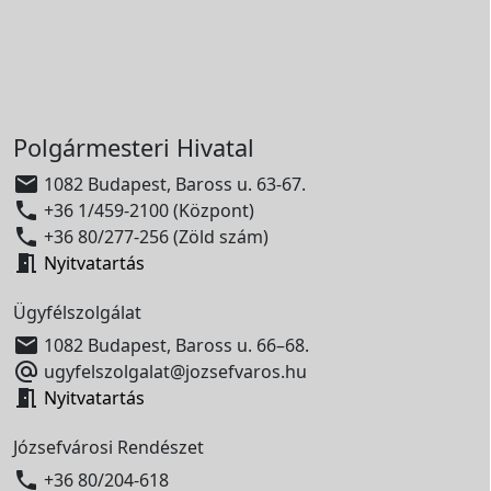
Polgármesteri Hivatal

1082 Budapest, Baross u. 63-67.

+36 1/459-2100 (Központ)

+36 80/277-256 (Zöld szám)

Nyitvatartás
Ügyfélszolgálat

1082 Budapest, Baross u. 66–68.

ugyfelszolgalat@jozsefvaros.hu

Nyitvatartás
Józsefvárosi Rendészet

+36 80/204-618