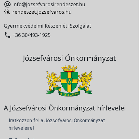

info@jozsefvarosirendeszet.hu
rendeszet.jozsefvaros.hu
Gyermekvédelmi Készenléti Szolgálat

+36 30/493-1925
Józsefvárosi Önkormányzat
A Józsefvárosi Önkormányzat hírlevelei
Iratkozzon fel a Józsefvárosi Önkormányzat
hírleveleire!