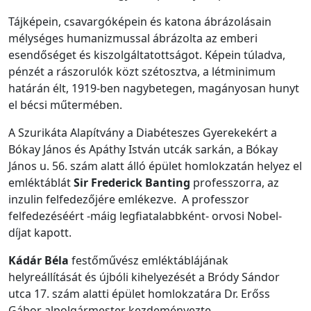
Tájképein, csavargó­képein és katona ábrázolásain
mélységes humanizmussal ábrázolta az emberi
esendőséget és kiszolgáltatottságot. Képein túladva,
pénzét a rászorulók közt szétosztva, a létminimum
határán élt, 1919-ben nagybetegen, magányosan hunyt
el bécsi műtermében.
A Szurikáta Alapítvány a Diabéteszes Gyerekekért a
Bókay János és Apáthy István utcák sarkán, a Bókay
János u. 56. szám alatt álló épület homlokzatán helyez el
emléktáblát
Sir Frederick Banting
professzorra, az
inzulin felfedezőjére emlékezve. A professzor
felfedezéséért -máig legfiatalabbként- orvosi Nobel-
díjat kapott.
Kádár Béla
festőművész emléktáblájának
helyreállítását és újbóli kihelyezését a Bródy Sándor
utca 17. szám alatti épület homlokzatára Dr. Erőss
Gábor alpolgármester kezdeményezte.