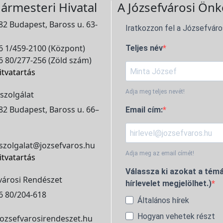
ármesteri Hivatal
A Józsefvárosi Önk
2 Budapest, Baross u. 63-
Iratkozzon fel a Józsefváro
 1/459-2100 (Központ)
Teljes név
 80/277-256 (Zöld szám)
itvatartás
Adja meg teljes nevét!
szolgálat
2 Budapest, Baross u. 66–
Email cím:
szolgalat@jozsefvaros.hu
Adja meg az email címét!
itvatartás
Válassza ki azokat a témá
városi Rendészet
hírlevelet megjelölhet.)
6 80/204-618
Általános hírek
Hogyan vehetek részt
ozsefvarosirendeszet.hu