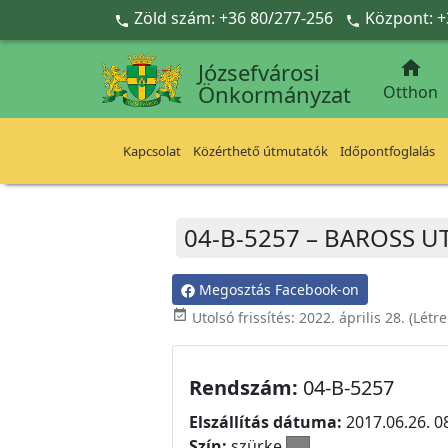
Ugrás a fő tartalomra
Zöld szám: +36 80/277-256
Központ: +



Józsefvárosi
Önkormányzat
Otthon
Kapcsolat
Közérthető útmutatók
Időpontfoglalás
04-B-5257 – BAROSS UTC
Megosztás Facebook-on
event_available
Utolsó frissítés:
2022. április 28.
(Létr
Rendszám:
04-B-5257
Elszállítás dátuma:
2017.06.26. 0
Szín:
szürke