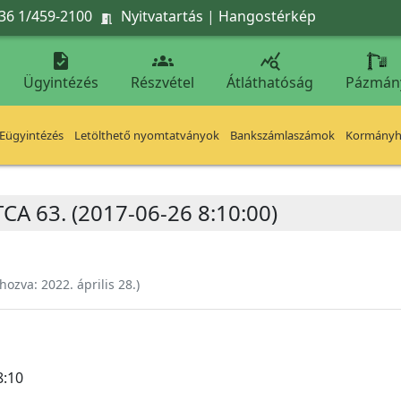
36 1/459-2100
Nyitvatartás
|
Hangostérkép




Ügyintézés
Részvétel
Átláthatóság
Pázmán
Eügyintézés
Letölthető nyomtatványok
Bankszámlaszámok
Kormányhi
A 63. (2017-06-26 8:10:00)
ehozva:
2022. április 28.
)
8:10