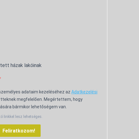
ntett házak lakóinak
 személyes adataim kezeléséhez az
Adatkezelési
tteknek megfelelően. Megértettem, hogy
ására bármikor lehetőségem van.
tó linkkel lesz lehetséges.
Feliratkozom!