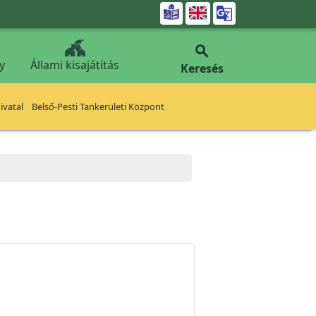


y
Állami kisajátítás
Keresés
vatal
Belső-Pesti Tankerületi Központ