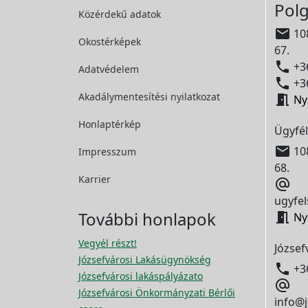
Polg
Közérdekű adatok

108
Okostérképek
67.

+36
Adatvédelem

+36
Akadálymentesítési
nyilatkozat

Ny
Honlaptérkép
Ügyfél

108
Impresszum
68.
Karrier

ugyfel
További honlapok

Ny
Vegyél részt!
József
Józsefvárosi Lakásügynökség

+3
Józsefvárosi lakáspályázato

Józsefvárosi Önkormányzati Bérlői
info@j