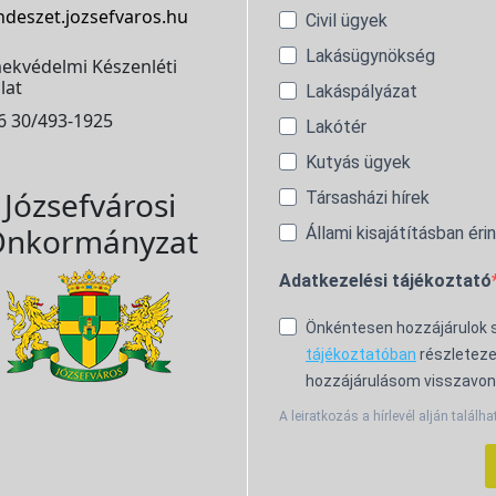
ndeszet.jozsefvaros.hu
Civil ügyek
Lakásügynökség
ekvédelmi Készenléti
lat
Lakáspályázat
6 30/493-1925
Lakótér
Kutyás ügyek
Józsefvárosi
Társasházi hírek
nkormányzat
Állami kisajátításban éri
Adatkezelési tájékoztató
Önkéntesen hozzájárulok
tájékoztatóban
részleteze
hozzájárulásom visszavon
A leiratkozás a hírlevél alján találha