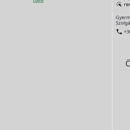
csere
re
Gyerm
Szolgá

+3
Ö