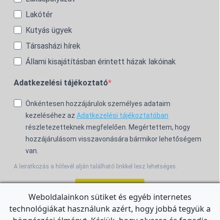
Lakótér
Kutyás ügyek
Társasházi hírek
Állami kisajátításban érintett házak lakóinak
Adatkezelési tájékoztató
Önkéntesen hozzájárulok személyes adataim
kezeléséhez az
Adatkezelési tájékoztatóban
részletezetteknek megfelelően. Megértettem, hogy
hozzájárulásom visszavonására bármikor lehetőségem
van.
A leiratkozás a hírlevél alján található linkkel lesz lehetséges.
Feliratkozom!
Weboldalainkon sütiket és egyéb internetes
technológiákat használunk azért, hogy jobbá tegyük a
For the English Newsletter, click
HERE.