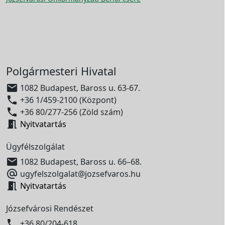
Polgármesteri Hivatal

1082 Budapest, Baross u. 63-67.

+36 1/459-2100 (Központ)

+36 80/277-256 (Zöld szám)

Nyitvatartás
Ügyfélszolgálat

1082 Budapest, Baross u. 66–68.

ugyfelszolgalat@jozsefvaros.hu

Nyitvatartás
Józsefvárosi Rendészet

+36 80/204-618