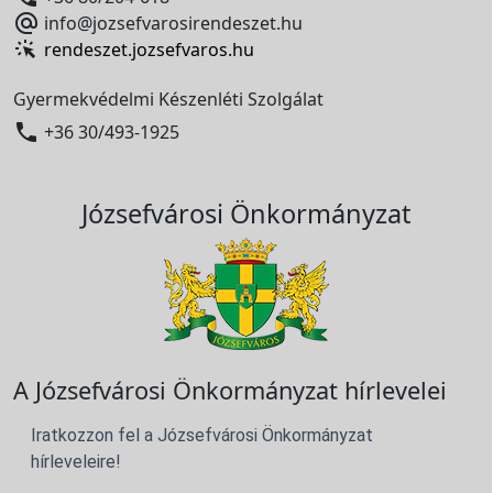

info@jozsefvarosirendeszet.hu
rendeszet.jozsefvaros.hu
Gyermekvédelmi Készenléti Szolgálat

+36 30/493-1925
Józsefvárosi Önkormányzat
A Józsefvárosi Önkormányzat hírlevelei
Iratkozzon fel a Józsefvárosi Önkormányzat
hírleveleire!