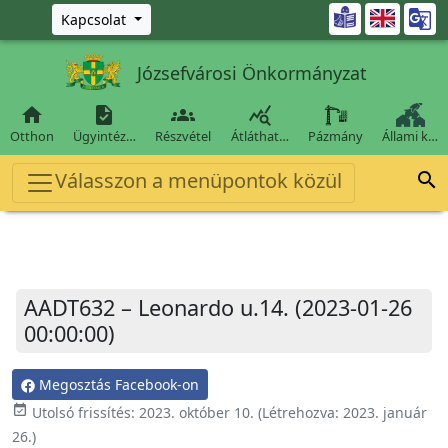
Ugrás a fő tartalomra

Kapcsolat
Józsefvárosi Önkormányzat




Otthon
Ügyintéz…
Részvétel
Átláthat…
Pázmány
Állami k…
Válasszon a menüpontok közül

AADT632 – Leonardo u.14. (2023-01-26
00:00:00)
Megosztás Facebook-on
event_available
Utolsó frissítés:
2023. október 10.
(Létrehozva:
2023. január
26.
)