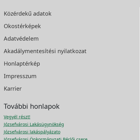
Közérdekű adatok
Okostérképek
Adatvédelem
Akadálymentesítési
nyilatkozat
Honlaptérkép
Impresszum
Karrier
További honlapok
Vegyél részt!
Józsefvárosi Lakásügynökség
Józsefvárosi lakáspályázato
Józsefvárosi Önkormányzati Bérlői csere