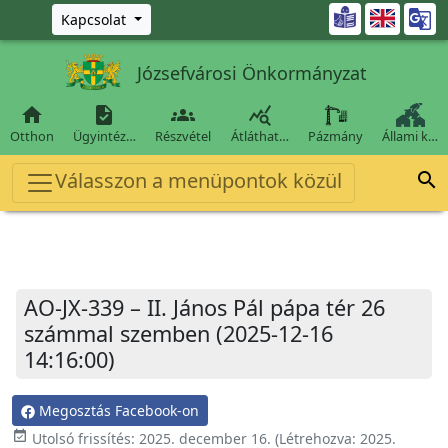
Ugrás a fő tartalomra

Kapcsolat
Józsefvárosi Önkormányzat




Otthon
Ügyintéz…
Részvétel
Átláthat…
Pázmány
Állami k…
Válasszon a menüpontok közül

AO-JX-339 – II. János Pál pápa tér 26
számmal szemben (2025-12-16
14:16:00)
Megosztás Facebook-on
event_available
Utolsó frissítés:
2025. december 16.
(Létrehozva:
2025.