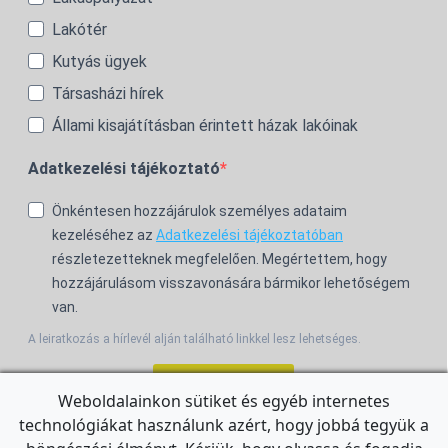
Lakótér
Kutyás ügyek
Társasházi hírek
Állami kisajátításban érintett házak lakóinak
Adatkezelési tájékoztató
Önkéntesen hozzájárulok személyes adataim
kezeléséhez az
Adatkezelési tájékoztatóban
részletezetteknek megfelelően. Megértettem, hogy
hozzájárulásom visszavonására bármikor lehetőségem
van.
A leiratkozás a hírlevél alján található linkkel lesz lehetséges.
Feliratkozom!
Weboldalainkon sütiket és egyéb internetes
technológiákat használunk azért, hogy jobbá tegyük a
For the English Newsletter, click
HERE.