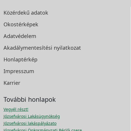
Közérdekű adatok
Okostérképek
Adatvédelem
Akadálymentesítési
nyilatkozat
Honlaptérkép
Impresszum
Karrier
További honlapok
Vegyél részt!
Józsefvárosi Lakásügynökség
Józsefvárosi lakáspályázato
Józsefvárosi Önkormányzati Bérlői csere