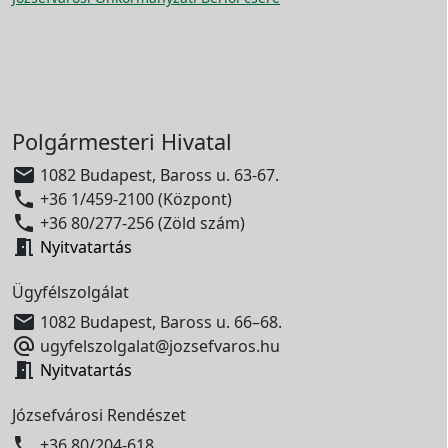
Polgármesteri Hivatal

1082 Budapest, Baross u. 63-67.

+36 1/459-2100 (Központ)

+36 80/277-256 (Zöld szám)

Nyitvatartás
Ügyfélszolgálat

1082 Budapest, Baross u. 66–68.

ugyfelszolgalat@jozsefvaros.hu

Nyitvatartás
Józsefvárosi Rendészet

+36 80/204-618