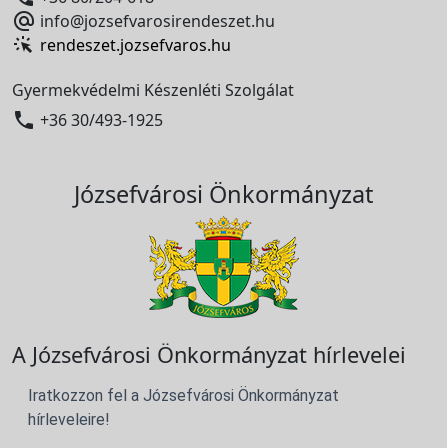

info@jozsefvarosirendeszet.hu
rendeszet.jozsefvaros.hu
Gyermekvédelmi Készenléti Szolgálat

+36 30/493-1925
Józsefvárosi Önkormányzat
A Józsefvárosi Önkormányzat hírlevelei
Iratkozzon fel a Józsefvárosi Önkormányzat
hírleveleire!