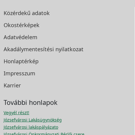
Közérdekű adatok
Okostérképek
Adatvédelem
Akadálymentesítési
nyilatkozat
Honlaptérkép
Impresszum
Karrier
További honlapok
Vegyél részt!
Józsefvárosi Lakásügynökség
Józsefvárosi lakáspályázato
Józsefvárosi Önkormányzati Bérlői csere