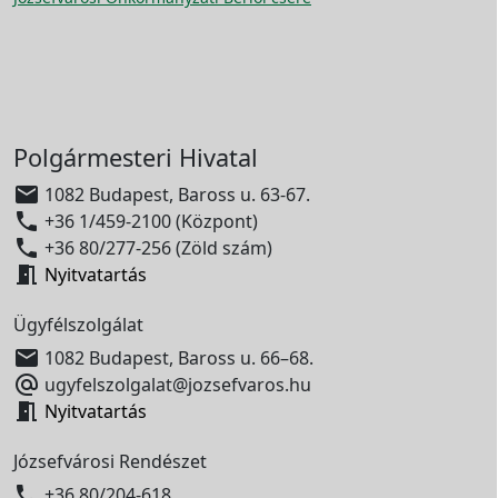
Polgármesteri Hivatal

1082 Budapest, Baross u. 63-67.

+36 1/459-2100 (Központ)

+36 80/277-256 (Zöld szám)

Nyitvatartás
Ügyfélszolgálat

1082 Budapest, Baross u. 66–68.

ugyfelszolgalat@jozsefvaros.hu

Nyitvatartás
Józsefvárosi Rendészet

+36 80/204-618