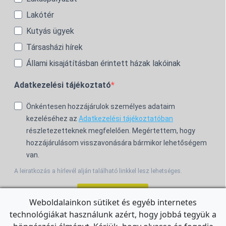
Lakótér
Kutyás ügyek
Társasházi hírek
Állami kisajátításban érintett házak lakóinak
Adatkezelési tájékoztató
Önkéntesen hozzájárulok személyes adataim
kezeléséhez az
Adatkezelési tájékoztatóban
részletezetteknek megfelelően. Megértettem, hogy
hozzájárulásom visszavonására bármikor lehetőségem
van.
A leiratkozás a hírlevél alján található linkkel lesz lehetséges.
Feliratkozom!
Weboldalainkon sütiket és egyéb internetes
technológiákat használunk azért, hogy jobbá tegyük a
For the English Newsletter, click
HERE.