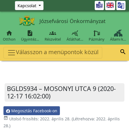
Ugrás a fő tartalomra

Kapcsolat
Józsefvárosi Önkormányzat




Otthon
Ügyintéz…
Részvétel
Átláthat…
Pázmány
Állami k…
Válasszon a menüpontok közül

BGLDS934 – MOSONYI UTCA 9 (2020-
12-17 16:02:00)
Megosztás Facebook-on
event_available
Utolsó frissítés:
2022. április 28.
(Létrehozva:
2022. április
28.
)