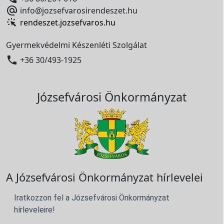

info@jozsefvarosirendeszet.hu
rendeszet.jozsefvaros.hu
Gyermekvédelmi Készenléti Szolgálat

+36 30/493-1925
Józsefvárosi Önkormányzat
A Józsefvárosi Önkormányzat hírlevelei
Iratkozzon fel a Józsefvárosi Önkormányzat
hírleveleire!