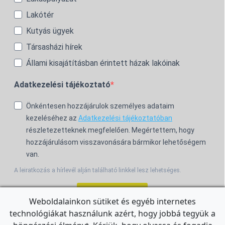
Lakótér
Kutyás ügyek
Társasházi hírek
Állami kisajátításban érintett házak lakóinak
Adatkezelési tájékoztató
Önkéntesen hozzájárulok személyes adataim
kezeléséhez az
Adatkezelési tájékoztatóban
részletezetteknek megfelelően. Megértettem, hogy
hozzájárulásom visszavonására bármikor lehetőségem
van.
A leiratkozás a hírlevél alján található linkkel lesz lehetséges.
Feliratkozom!
Weboldalainkon sütiket és egyéb internetes
technológiákat használunk azért, hogy jobbá tegyük a
For the English Newsletter, click
HERE.