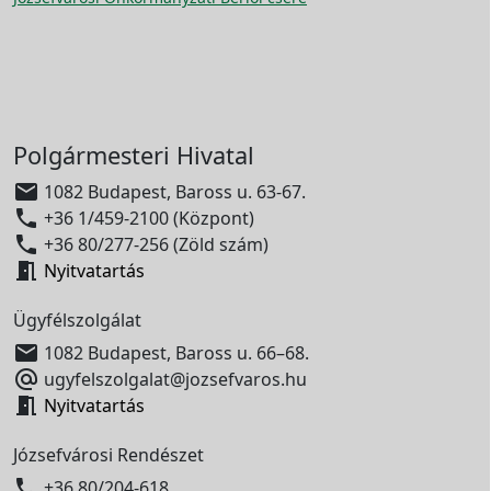
Polgármesteri Hivatal

1082 Budapest, Baross u. 63-67.

+36 1/459-2100 (Központ)

+36 80/277-256 (Zöld szám)

Nyitvatartás
Ügyfélszolgálat

1082 Budapest, Baross u. 66–68.

ugyfelszolgalat@jozsefvaros.hu

Nyitvatartás
Józsefvárosi Rendészet

+36 80/204-618