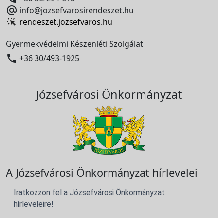

info@jozsefvarosirendeszet.hu
rendeszet.jozsefvaros.hu
Gyermekvédelmi Készenléti Szolgálat

+36 30/493-1925
Józsefvárosi Önkormányzat
A Józsefvárosi Önkormányzat hírlevelei
Iratkozzon fel a Józsefvárosi Önkormányzat
hírleveleire!