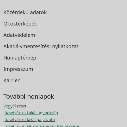
Közérdekű adatok
Okostérképek
Adatvédelem
Akadálymentesítési
nyilatkozat
Honlaptérkép
Impresszum
Karrier
További honlapok
Vegyél részt!
Józsefvárosi Lakásügynökség
Józsefvárosi lakáspályázato
Józsefvárosi Önkormányzati Bérlői csere