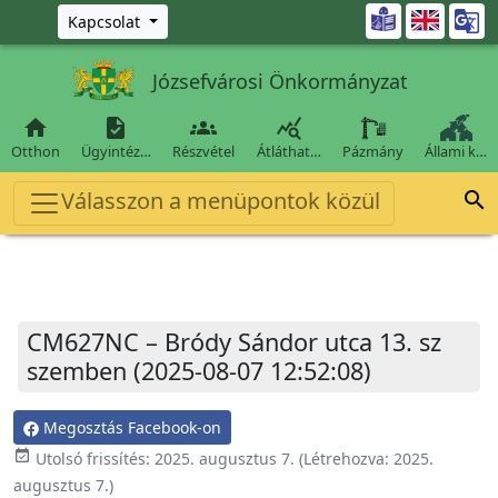
Ugrás a fő tartalomra

Kapcsolat
Józsefvárosi Önkormányzat




Otthon
Ügyintéz…
Részvétel
Átláthat…
Pázmány
Állami k…
Válasszon a menüpontok közül

CM627NC – Bródy Sándor utca 13. sz
szemben (2025-08-07 12:52:08)
Megosztás Facebook-on
event_available
Utolsó frissítés:
2025. augusztus 7.
(Létrehozva:
2025.
augusztus 7.
)