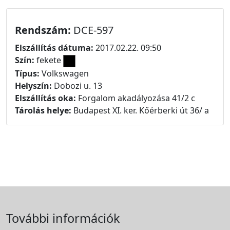
Rendszám:
DCE-597
Elszállítás dátuma:
2017.02.22. 09:50
Szín:
fekete
Típus:
Volkswagen
Helyszín:
Dobozi u. 13
Elszállítás oka:
Forgalom akadályozása 41/2 c
Tárolás helye:
Budapest XI. ker. Kőérberki út 36/ a
További információk