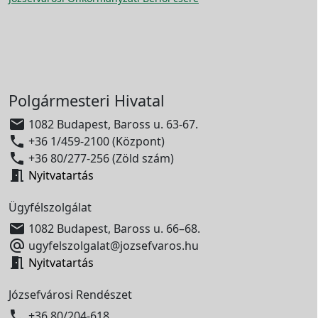
Polgármesteri Hivatal

1082 Budapest, Baross u. 63-67.

+36 1/459-2100 (Központ)

+36 80/277-256 (Zöld szám)

Nyitvatartás
Ügyfélszolgálat

1082 Budapest, Baross u. 66–68.

ugyfelszolgalat@jozsefvaros.hu

Nyitvatartás
Józsefvárosi Rendészet

+36 80/204-618