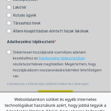
Lakótér
Kutyás ügyek
Társasházi hírek
Állami kisajátításban érintett házak lakóinak
Adatkezelési tájékoztató
Önkéntesen hozzájárulok személyes adataim
kezeléséhez az
Adatkezelési tájékoztatóban
részletezetteknek megfelelően. Megértettem, hogy
hozzájárulásom visszavonására bármikor lehetőségem
van.
A leiratkozás a hírlevél alján található linkkel lesz lehetséges.
Feliratkozom!
Weboldalainkon sütiket és egyéb internetes
technológiákat használunk azért, hogy jobbá tegyük a
For the English Newsletter, click
HERE.