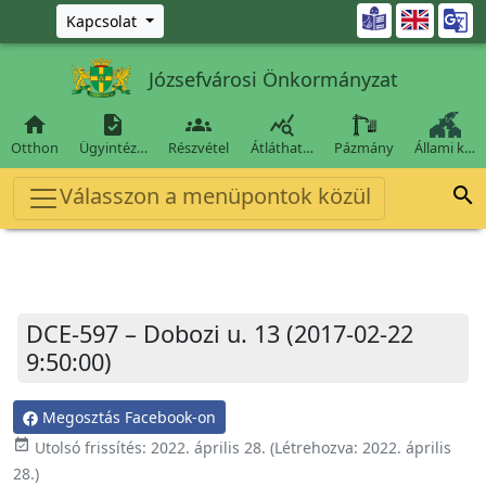
Ugrás a fő tartalomra

Kapcsolat
Józsefvárosi Önkormányzat




Otthon
Ügyintéz…
Részvétel
Átláthat…
Pázmány
Állami k…
Válasszon a menüpontok közül

DCE-597 – Dobozi u. 13 (2017-02-22
9:50:00)
Megosztás Facebook-on
event_available
Utolsó frissítés:
2022. április 28.
(Létrehozva:
2022. április
28.
)