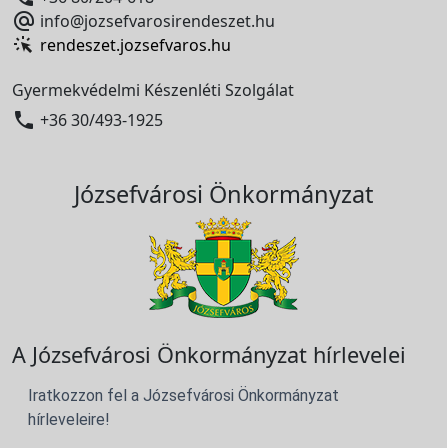

info@jozsefvarosirendeszet.hu
rendeszet.jozsefvaros.hu
Gyermekvédelmi Készenléti Szolgálat

+36 30/493-1925
Józsefvárosi Önkormányzat
A Józsefvárosi Önkormányzat hírlevelei
Iratkozzon fel a Józsefvárosi Önkormányzat
hírleveleire!