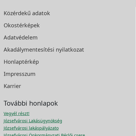
Közérdekű adatok
Okostérképek
Adatvédelem
Akadálymentesítési
nyilatkozat
Honlaptérkép
Impresszum
Karrier
További honlapok
Vegyél részt!
Józsefvárosi Lakásügynökség
Józsefvárosi lakáspályázato
Józsefvárosi Önkormányzati Bérlői csere